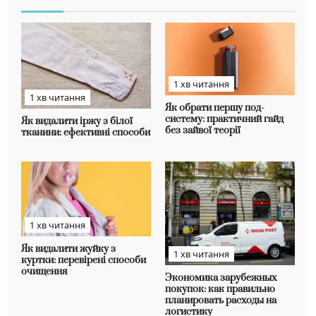
1 хв читання
1 хв читання
Як обрати першу под-
систему: практичний гайд
Як видалити іржу з білої
без зайвої теорії
тканини: ефективні способи
1 хв читання
Як видалити жуйку з
1 хв читання
куртки: перевірені способи
очищення
Экономика зарубежных
покупок: как правильно
планировать расходы на
логистику