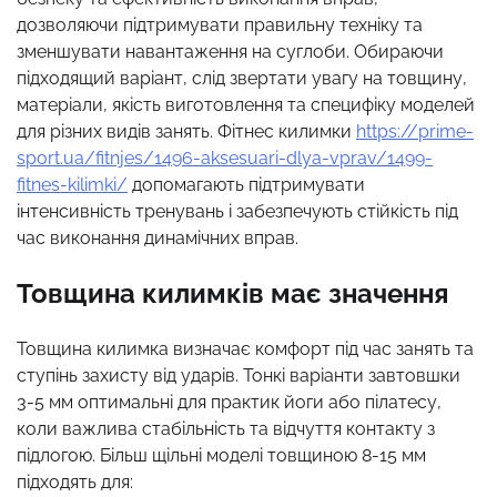
дозволяючи підтримувати правильну техніку та
зменшувати навантаження на суглоби. Обираючи
підходящий варіант, слід звертати увагу на товщину,
матеріали, якість виготовлення та специфіку моделей
для різних видів занять. Фітнес килимки
https://prime-
sport.ua/fitnjes/1496-aksesuari-dlya-vprav/1499-
fitnes-kilimki/
допомагають підтримувати
інтенсивність тренувань і забезпечують стійкість під
час виконання динамічних вправ.
Товщина килимків має значення
Товщина килимка визначає комфорт під час занять та
ступінь захисту від ударів. Тонкі варіанти завтовшки
3-5 мм оптимальні для практик йоги або пілатесу,
коли важлива стабільність та відчуття контакту з
підлогою. Більш щільні моделі товщиною 8-15 мм
підходять для: