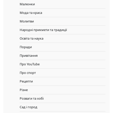
Малюнки
Мода та краса
Молитви
Народні прикмети та традиції
Освіта та наука
Поради
Привітання
Про YouTube
Про спорт
Рецепти
Різне
Розваги та хобі
Сад і город