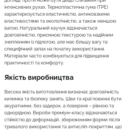
догляді, проте може бути дещо слизьким при
інтенсивних рухах. Термопластична гума (TPE)
характеризується еластичністю, антиковзкими
властивостями та екологічністю, а також меншою
вагою. Натуральний каучук відзначається
довговічністю, приємною текстурою та надійним
зчепленням із підлогою, але має більшу вагу та
специфічний запах на початку використання.
Матеріали часто комбінуються для підвищення
практичності та комфорту.
Якість виробництва
Висока якість виготовлення визначає довговічність
килимка та безпеку занять. Шви та краї повинні бути
акуратними, без задирок, а поверхня – рівною та
однорідною. Вироби преміум-класу відзначаються
стійкістю до деформацій, збереженням форми після
тривалого використання та антисліп-покриттям, що