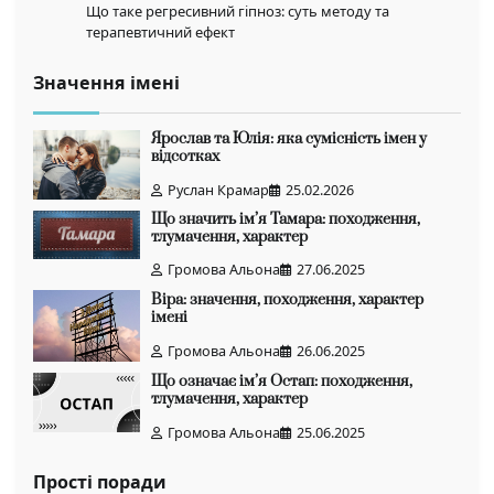
Що таке регресивний гіпноз: суть методу та
терапевтичний ефект
Значення імені
Ярослав та Юлія: яка сумісність імен у
відсотках
Руслан Крамар
25.02.2026
Що значить ім’я Тамара: походження,
тлумачення, характер
Громова Альона
27.06.2025
Віра: значення, походження, характер
імені
Громова Альона
26.06.2025
Що означає ім’я Остап: походження,
тлумачення, характер
Громова Альона
25.06.2025
Прості поради