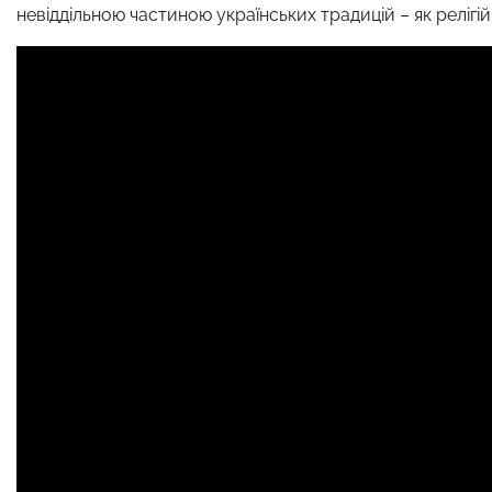
невіддільною частиною українських традицій – як релігійн