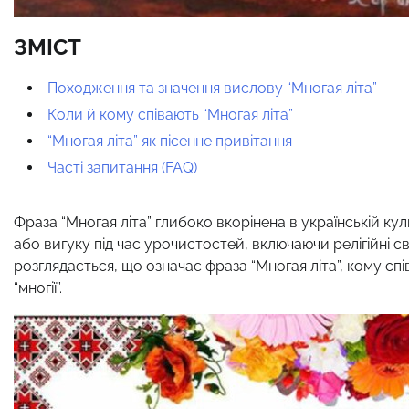
ЗМІСТ
Походження та значення вислову “Многая літа”
Коли й кому співають “Многая літа”
“Многая літа” як пісенне привітання
Часті запитання (FAQ)
Фраза “Многая літа” глибоко вкорінена в українській куль
або вигуку під час урочистостей, включаючи релігійні свя
розглядається, що означає фраза “Многая літа”, кому спів
“многії”.