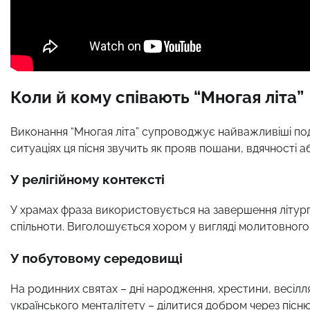
Коли й кому співають “Многая літа”
Виконання “Многая літа” супроводжує найважливіші поді
ситуаціях ця пісня звучить як прояв пошани, вдячності
У релігійному контексті
У храмах фраза використовується на завершення літургі
спільноти. Виголошується хором у вигляді молитовног
У побутовому середовищі
На родинних святах – дні народження, хрестини, весілля
українського менталітету – ділитися добром через пісню