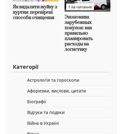
Як видалити жуйку з
1 хв читання
куртки: перевірені
Экономика
способи очищення
зарубежных
покупок: как
правильно
планировать
расходы на
логистику
Категорії
Астрологія та гороскопи
Афоризми, вислови, цитати
Біографії
Відгуки та подяки
Війна в Україні
Вірші