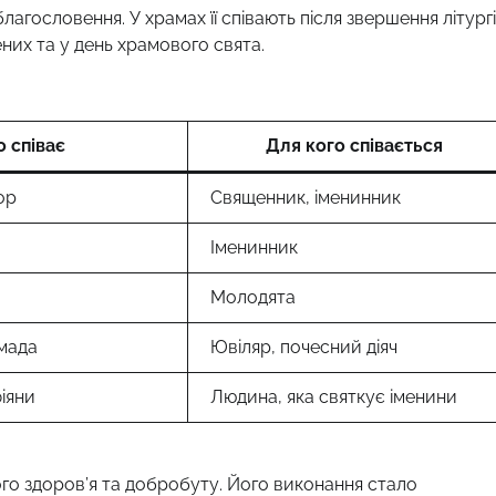
агословення. У храмах її співають після звершення літургі
ених та у день храмового свята.
о співає
Для кого співається
ор
Священник, іменинник
Іменинник
Молодята
мада
Ювіляр, почесний діяч
іяни
Людина, яка святкує іменини
ного здоров’я та добробуту. Його виконання стало