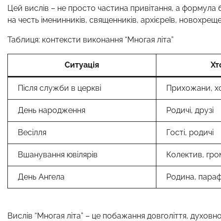
Цей вислів – не просто частина привітання, а формула бл
на честь іменинників, священників, архієреїв, новохрещ
Таблиця: контексти виконання “Многая літа”
Ситуація
Хт
Після служби в церкві
Прихожани, х
День народження
Родичі, друзі
Весілля
Гості, родичі
Вшанування ювілярів
Колектив, гро
День Ангела
Родина, параф
Вислів “Многая літа” – це побажання довголіття, духов