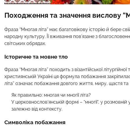
Походження та значення вислову “М
Фраза “Многая літа” має багатовікову історію й бере сві
народну культуру. Її вживання пов’язане з благословенн
світських обрядах.
Історичне та мовне тло
Фраза “Многая літа” походить з візантійської літургійної тра
християнській Україні ця формула побажання закріпилас
літа” означає побажання довгого життя, миру, щастя та
Як правильно: многая чи многії літа?
У церковнослов’янській формі – “многії”, у розмовній 
залежно від контексту.
Символіка побажання