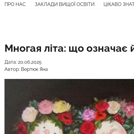
Перейти
ПРО НАС
ЗАКЛАДИ ВИЩОЇ ОСВІТИ
ЦІКАВО ЗНА
до
вмісту
Многая літа: що означає 
Дата: 20.06.2025
Автор:
Вертюк Яна