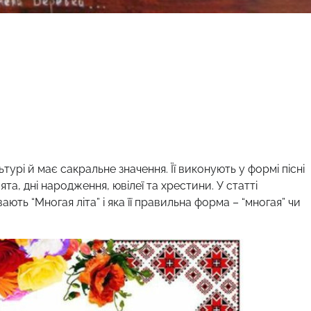
турі й має сакральне значення. Її виконують у формі пісні
та, дні народження, ювілеї та хрестини. У статті
ають “Многая літа” і яка її правильна форма – “многая” чи