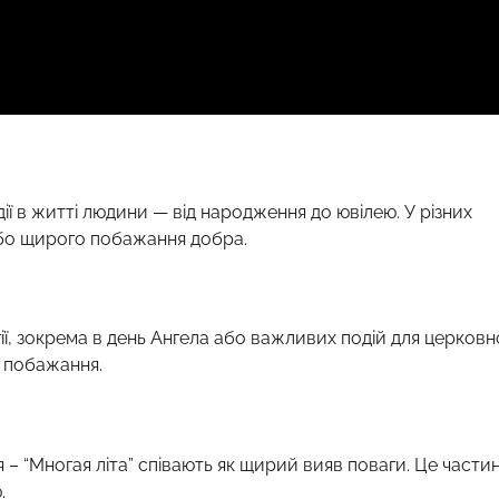
ї в житті людини — від народження до ювілею. У різних
 або щирого побажання добра.
ї, зокрема в день Ангела або важливих подій для церковн
о побажання.
 – “Многая літа” співають як щирий вияв поваги. Це части
.