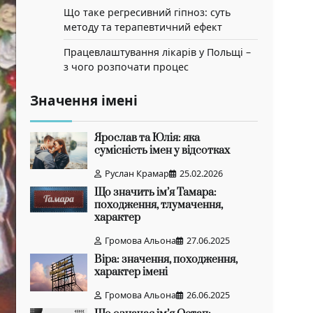
Що таке регресивний гіпноз: суть
методу та терапевтичний ефект
Працевлаштування лікарів у Польщі –
з чого розпочати процес
Значення імені
Ярослав та Юлія: яка
сумісність імен у відсотках
Руслан Крамар
25.02.2026
Що значить ім’я Тамара:
походження, тлумачення,
характер
Громова Альона
27.06.2025
Віра: значення, походження,
характер імені
Громова Альона
26.06.2025