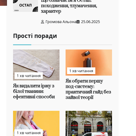
Що означає ім’я Остап:
походження, тлумачення,
характер
Громова Альона
25.06.2025
Прості поради
1 хв читання
1 хв читання
Як обрати першу
Як видалити іржу з
под-систему:
білої тканини:
практичний гайд без
ефективні способи
зайвої теорії
1 хв читання