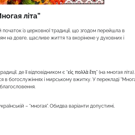
ногая літа”
й початок із церковної традиції, що згодом перейшла в
ям на довге, щасливе життя та вкорінене у духовних і
диції, де її відповідником є “εἰς πολλὰ ἔτη” (на многая літа).
я в богослужіннях і мирському вжитку. У перекладі “Мног
 благословення.
українській – “многая”. Обидва варіанти допустимі,