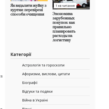
Як видалити жуйку з
1 хв читання
куртки: перевірені
Экономика
способи очищення
зарубежных
покупок: как
правильно
планировать
расходы на
логистику
Категорії
Астрологія та гороскопи
Афоризми, вислови, цитати
тя
Біографії
Відгуки та подяки
Війна в Україні
Вірші