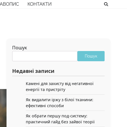
РАВОПИС
КОНТАКТИ
Пошук
Пошук
Недавні записи
Камені для захисту від негативної
енергії та пристріту
Як видалити іржу з білої тканини:
ефективні способи
Як обрати першу под-систему:
практичний гайд без зайвої теорії