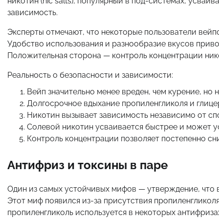
никотин (nic salts), популярный в под-системах, усва
зависимость.
Эксперты отмечают, что некоторые пользователи вейпо
Удобство использования и разнообразие вкусов приво
Положительная сторона — контроль концентрации ник
Реальность о безопасности и зависимости:
Вейп значительно менее вреден, чем курение, но 
Долгосрочное вдыхание пропиленгликоля и глице
Никотин вызывает зависимость независимо от сп
Солевой никотин усваивается быстрее и может у
Контроль концентрации позволяет постепенно сн
Антифриз и токсины в паре
Один из самых устойчивых мифов — утверждение, что 
Этот миф появился из-за присутствия пропиленгликоля
пропиленгликоль используется в некоторых антифризах,