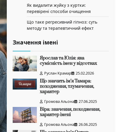
Як видалити жуйку з куртки:
перевірені способи очищення
Що таке регресивний гіпноз: суть
методу та терапевтичний ефект
Значення імені
Ярослав та Юлія: яка
сумісність імен у відсотках
Руслан Крамар
25.02.2026
Що значить ім’я Тамара:
походження, тлумачення,
характер
Громова Альона
27.06.2025
Віра: значення, походження,
характер імені
Громова Альона
26.06.2025