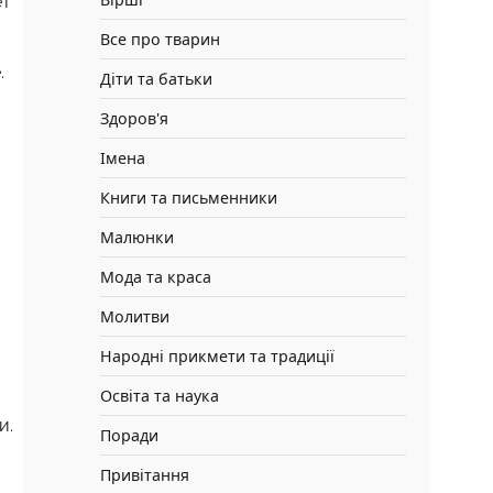
ет
Все про тварин
.
Діти та батьки
Здоров'я
Імена
Книги та письменники
Малюнки
Мода та краса
Молитви
Народні прикмети та традиції
Освіта та наука
и.
Поради
Привітання