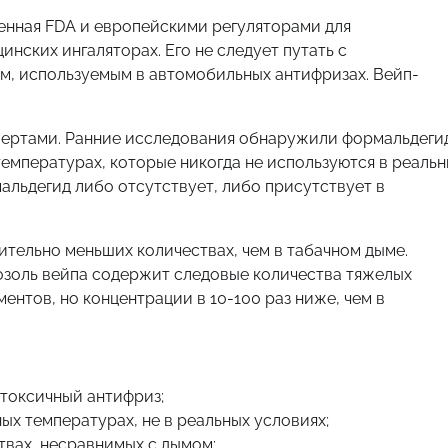
енная FDA и европейскими регуляторами для
инских ингаляторах. Его не следует путать с
м, используемым в автомобильных антифризах. Вейп-
пертами. Ранние исследования обнаружили формальдеги
температурах, которые никогда не используются в реаль
альдегид либо отсутствует, либо присутствует в
ительно меньших количествах, чем в табачном дыме.
озоль вейпа содержит следовые количества тяжелых
ментов, но концентрации в 10-100 раз ниже, чем в
 токсичный антифриз;
ых температурах, не в реальных условиях;
твах, несравнимых с дымом;