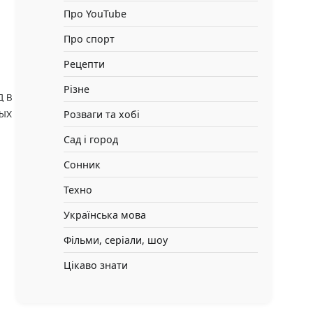
Про YouTube
Про спорт
Рецепти
Різне
д в
ных
Розваги та хобі
Сад і город
Сонник
Техно
Українська мова
Фільми, серіали, шоу
Цікаво знати