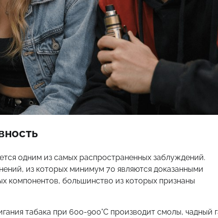
вность
стается одним из самых распространенных заблуждений.
нений, из которых минимум 70 являются доказанными
ых компонентов, большинство из которых признаны
гания табака при 600-900°C производит смолы, чадный г