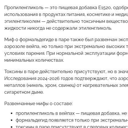
Пропиленгликоль — это пищевая добавка E1520, одобр
использования в продуктах питания, косметике и медиц
этиленгликолем — действительно токсичным вещество
жидкости никогда не содержали этиленгликоль.
Миф о формальдегиде в паре также был развенчан экс
аэрозоле вейпа, но только при экстремально высоких 
условиях парения. При нормальной эксплуатации форм
минимальных количествах.
Токсины в паре действительно присутствуют, но в знач
Исследования 2024-2026 годов подтверждают, что аэр
металлов (никель, хром, свинец) от нагревательных эле
сигаретном дыме.
Развенчанные мифы о составе:
пропиленгликоль в вейпах — пищевая добавка, не
формальдегид появляется только при экстремальн
токсины в паре присутствуют в следовых количес