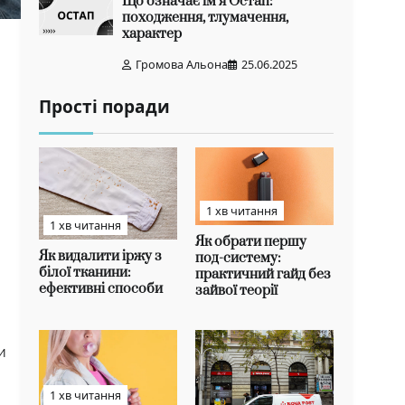
Що означає ім’я Остап:
походження, тлумачення,
характер
Громова Альона
25.06.2025
Прості поради
1 хв читання
1 хв читання
Як обрати першу
Як видалити іржу з
под-систему:
білої тканини:
практичний гайд без
ефективні способи
зайвої теорії
и
1 хв читання