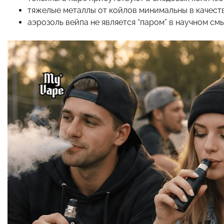
тяжелые металлы от койлов минимальны в качест
аэрозоль вейпа не является “паром” в научном смы