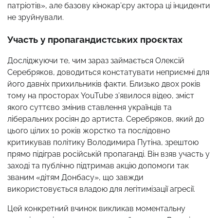
патріотів», але базову кінокар’єру актора ці інциденти
не зруйнували.
Участь у пропагандистських проєктах
Досліджуючи те, чим зараз займається Олексій
Серебряков, доводиться констатувати неприємні для
його давніх прихильників факти. Близько двох років
тому на просторах YouTube з’явилося відео, зміст
якого суттєво змінив ставлення українців та
ліберальних росіян до артиста. Серебряков, який до
цього цілих 10 років жорстко та послідовно
критикував політику Володимира Путіна, зрештою
прямо підіграв російській пропаганді. Він взяв участь у
заході та публічно підтримав акцію допомоги так
званим «дітям Донбасу», що завжди
використовується владою для легітимізації агресії.
Цей конкретний вчинок викликав моментальну