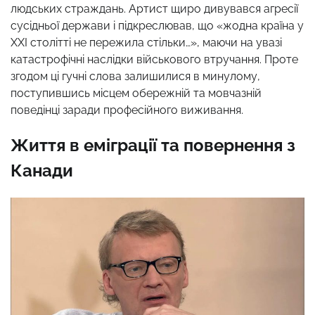
людських страждань. Артист щиро дивувався агресії
сусідньої держави і підкреслював, що «жодна країна у
ХХІ столітті не пережила стільки…», маючи на увазі
катастрофічні наслідки військового втручання. Проте
згодом ці гучні слова залишилися в минулому,
поступившись місцем обережній та мовчазній
поведінці заради професійного виживання.
Життя в еміграції та повернення з
Канади