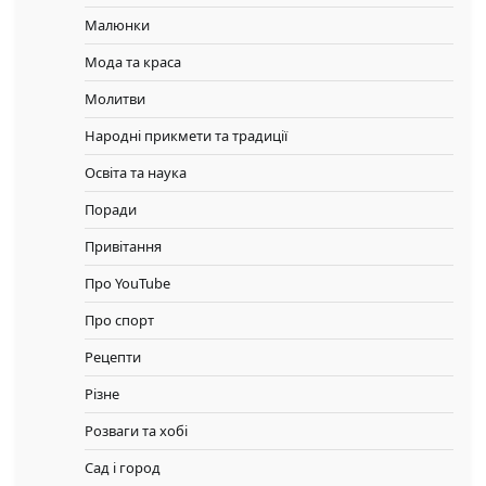
Малюнки
Мода та краса
Молитви
Народні прикмети та традиції
Освіта та наука
Поради
Привітання
Про YouTube
Про спорт
Рецепти
Різне
Розваги та хобі
Сад і город