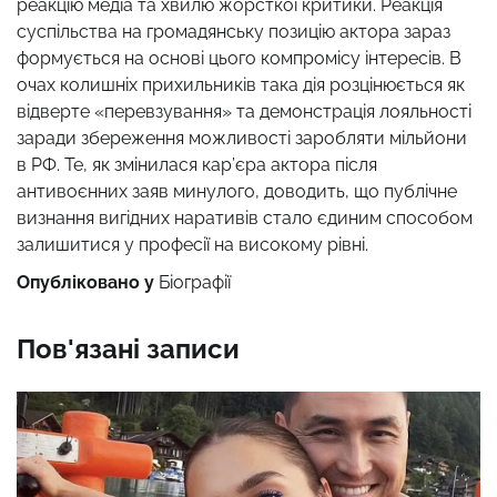
реакцію медіа та хвилю жорсткої критики. Реакція
суспільства на громадянську позицію актора зараз
формується на основі цього компромісу інтересів. В
очах колишніх прихильників така дія розцінюється як
відверте «перевзування» та демонстрація лояльності
заради збереження можливості заробляти мільйони
в РФ. Те, як змінилася кар’єра актора після
антивоєнних заяв минулого, доводить, що публічне
визнання вигідних наративів стало єдиним способом
залишитися у професії на високому рівні.
Опубліковано у
Біографії
Пов'язані записи