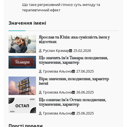
Що таке регресивний гіпноз: суть методу та
терапевтичний ефект
Значення імені
Ярослав та Юлія: яка сумісність імен у
відсотках
Руслан Крамар
25.02.2026
Що значить ім’я Тамара: походження,
тлумачення, характер
Громова Альона
27.06.2025
Віра: значення, походження, характер
імені
Громова Альона
26.06.2025
Що означає ім’я Остап: походження,
тлумачення, характер
Громова Альона
25.06.2025
Прості поради