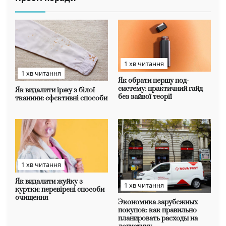
1 хв читання
1 хв читання
Як обрати першу под-
систему: практичний гайд
Як видалити іржу з білої
без зайвої теорії
тканини: ефективні способи
1 хв читання
Як видалити жуйку з
1 хв читання
куртки: перевірені способи
очищення
Экономика зарубежных
покупок: как правильно
планировать расходы на