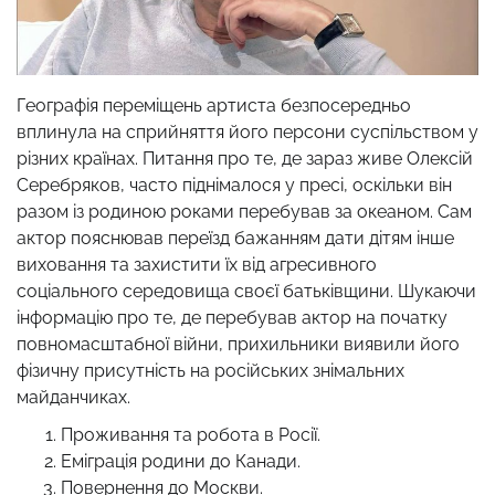
Географія переміщень артиста безпосередньо
вплинула на сприйняття його персони суспільством у
різних країнах. Питання про те, де зараз живе Олексій
Серебряков, часто піднімалося у пресі, оскільки він
разом із родиною роками перебував за океаном. Сам
актор пояснював переїзд бажанням дати дітям інше
виховання та захистити їх від агресивного
соціального середовища своєї батьківщини. Шукаючи
інформацію про те, де перебував актор на початку
повномасштабної війни, прихильники виявили його
фізичну присутність на російських знімальних
майданчиках.
Проживання та робота в Росії.
Еміграція родини до Канади.
Повернення до Москви.