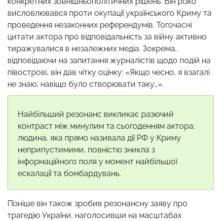
конкретних зовнішньополітичних рішень. Він різко
висловлювався проти окупації українського Криму та
проведення незаконних референдумів. Тогочасні
цитати актора про відповідальність за війну активно
тиражувалися в незалежних медіа. Зокрема,
відповідаючи на запитання журналістів щодо подій на
півострові, він дав чітку оцінку: «Якщо чесно, я взагалі
не знаю, навіщо було створювати таку…».
Найбільший резонанс викликає разючий
контраст між минулим та сьогоденням актора:
людина, яка прямо називала дії РФ у Криму
неприпустимими, повністю зникла з
інформаційного поля у момент найбільшої
ескалації та бомбардувань.
Пізніше він також зробив резонансну заяву про
трагедію України, наголосивши на масштабах