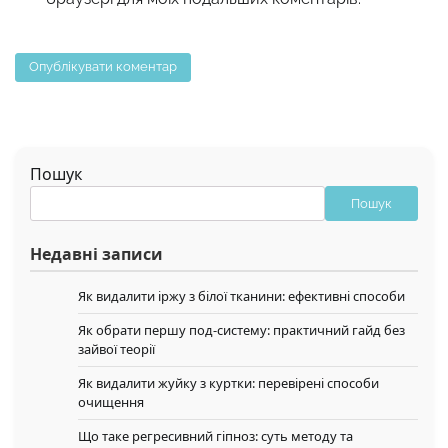
Пошук
Пошук
Недавні записи
Як видалити іржу з білої тканини: ефективні способи
Як обрати першу под-систему: практичний гайд без
зайвої теорії
Як видалити жуйку з куртки: перевірені способи
очищення
Що таке регресивний гіпноз: суть методу та