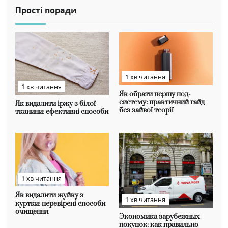
Прості поради
1 хв читання
1 хв читання
Як обрати першу под-
систему: практичний гайд
Як видалити іржу з білої
без зайвої теорії
тканини: ефективні способи
1 хв читання
Як видалити жуйку з
1 хв читання
куртки: перевірені способи
очищення
Экономика зарубежных
покупок: как правильно