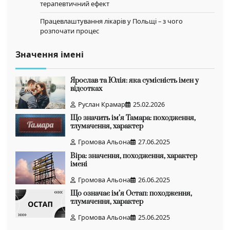
терапевтичний ефект
Працевлаштування лікарів у Польщі – з чого
розпочати процес
Значення імені
Ярослав та Юлія: яка сумісність імен у
відсотках
Руслан Крамар
25.02.2026
Що значить ім’я Тамара: походження,
тлумачення, характер
Громова Альона
27.06.2025
Віра: значення, походження, характер
імені
Громова Альона
26.06.2025
Що означає ім’я Остап: походження,
тлумачення, характер
Громова Альона
25.06.2025