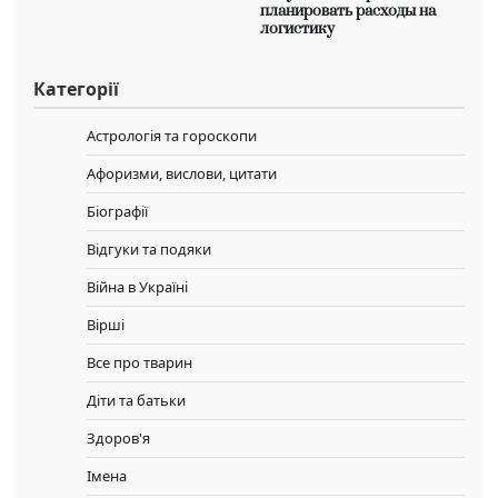
планировать расходы на
логистику
Категорії
Астрологія та гороскопи
Афоризми, вислови, цитати
Біографії
Відгуки та подяки
Війна в Україні
Вірші
Все про тварин
Діти та батьки
Здоров'я
Імена