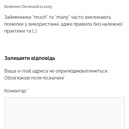
Боженко Оксана
18.11.2025
Займенники “much” та “many” часто викликають
помилки у використанні, адже правила без належної
практики та […]
Залишити відповідь
Ваша e-mail адреса не оприлюднюватиметься.
Обов’язкові поля позначені
*
Коментар
*