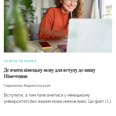
ОСВІТА ТА НАУКА
Де вчити німецьку мову для вступу до вишу
Німеччини
Гавриленко Вадим
17.02.2026
Вступити, а тим паче вчитися у німецькому
університеті без знання мови неможливо. Це факт і […]