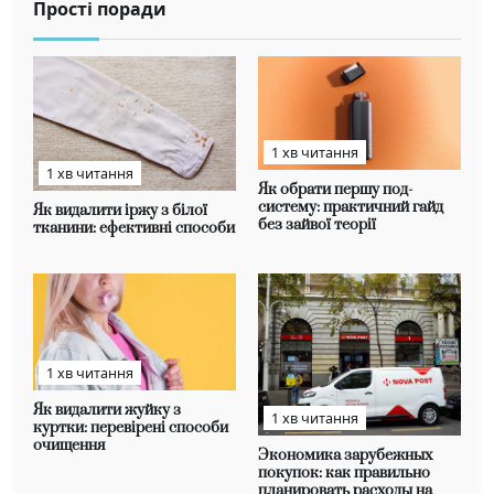
Прості поради
1 хв читання
1 хв читання
Як обрати першу под-
систему: практичний гайд
Як видалити іржу з білої
без зайвої теорії
тканини: ефективні способи
1 хв читання
Як видалити жуйку з
1 хв читання
куртки: перевірені способи
очищення
Экономика зарубежных
покупок: как правильно
планировать расходы на