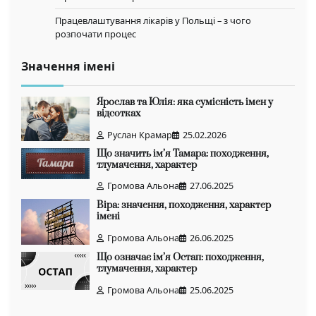
Працевлаштування лікарів у Польщі – з чого
розпочати процес
Значення імені
Ярослав та Юлія: яка сумісність імен у
відсотках
Руслан Крамар
25.02.2026
Що значить ім’я Тамара: походження,
тлумачення, характер
Громова Альона
27.06.2025
Віра: значення, походження, характер
імені
Громова Альона
26.06.2025
Що означає ім’я Остап: походження,
тлумачення, характер
Громова Альона
25.06.2025