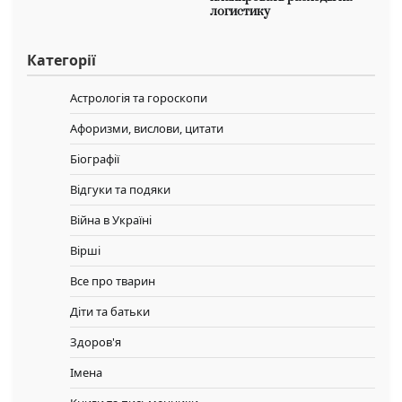
логистику
Категорії
Астрологія та гороскопи
Афоризми, вислови, цитати
Біографії
Відгуки та подяки
Війна в Україні
Вірші
Все про тварин
Діти та батьки
Здоров'я
Імена