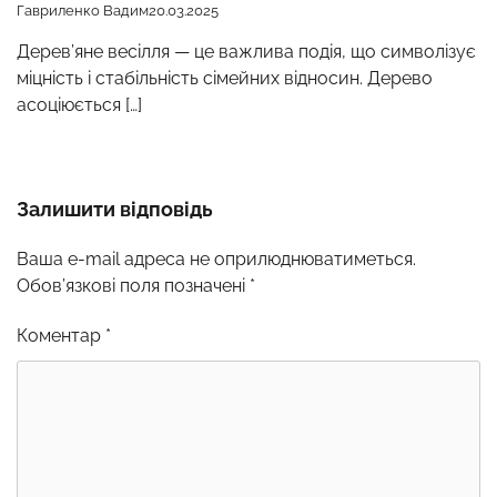
Гавриленко Вадим
20.03.2025
Дерев’яне весілля — це важлива подія, що символізує
міцність і стабільність сімейних відносин. Дерево
асоціюється […]
Залишити відповідь
Ваша e-mail адреса не оприлюднюватиметься.
Обов’язкові поля позначені
*
Коментар
*