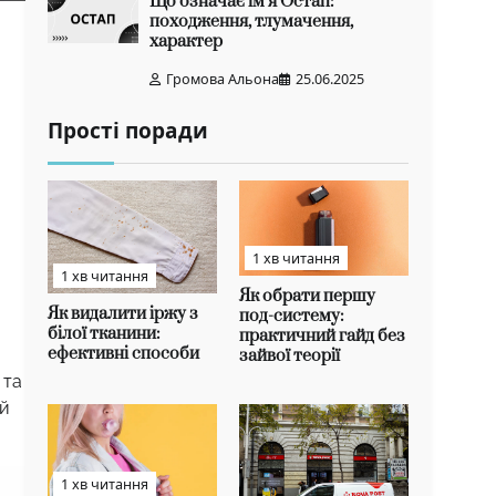
Що означає ім’я Остап:
походження, тлумачення,
характер
Громова Альона
25.06.2025
Прості поради
1 хв читання
1 хв читання
Як обрати першу
Як видалити іржу з
под-систему:
білої тканини:
практичний гайд без
ефективні способи
зайвої теорії
 та
ей
1 хв читання