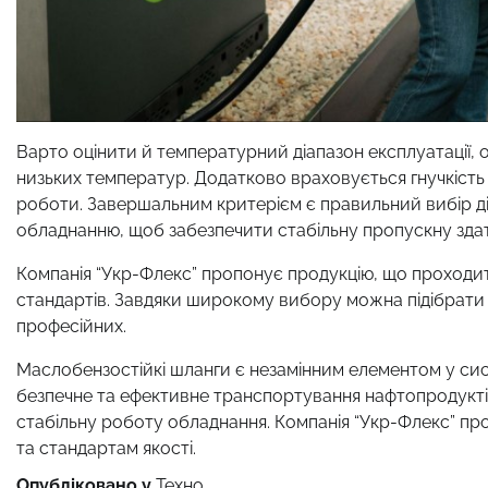
Варто оцінити й температурний діапазон експлуатації,
низьких температур. Додатково враховується гнучкість 
роботи. Завершальним критерієм є правильний вибір діа
обладнанню, щоб забезпечити стабільну пропускну здатн
Компанія “Укр-Флекс” пропонує продукцію, що проходит
стандартів. Завдяки широкому вибору можна підібрати 
професійних.
Маслобензостійкі шланги є незамінним елементом у сист
безпечне та ефективне транспортування нафтопродуктів
стабільну роботу обладнання. Компанія “Укр-Флекс” проп
та стандартам якості.
Опубліковано у
Техно