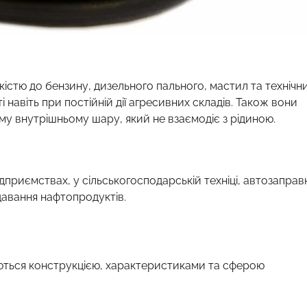
істю до бензину, дизельного пального, мастил та технічн
 навіть при постійній дії агресивних складів. Також вони
му внутрішньому шару, який не взаємодіє з рідиною.
ідприємствах, у сільськогосподарській техніці, автозаправ
давання нафтопродуктів.
яються конструкцією, характеристиками та сферою