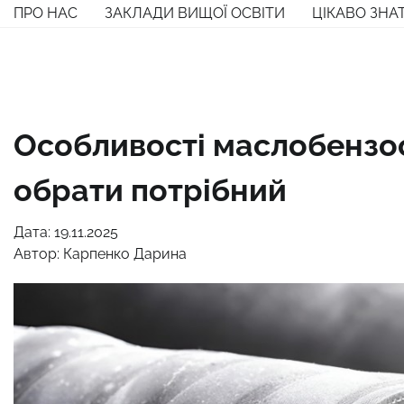
Перейти
ПРО НАС
ЗАКЛАДИ ВИЩОЇ ОСВІТИ
ЦІКАВО ЗНА
до
вмісту
Особливості маслобензос
обрати потрібний
Дата: 19.11.2025
Автор:
Карпенко Дарина