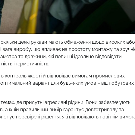
 оскільки деякі рукави мають обмеження щодо високих або
і вага виробу, що впливає на простоту монтажу та зручні
метра та довжини, які повинні ідеально відповідати
ість і герметичність.
ь контроль якості й відповідає вимогам промислових
оптимальний варіант для будь-яких умов – від побутових
емах, де присутні агресивні рідини. Вони забезпечують
, а їхній правильний вибір гарантує довготривалу та
онує перевірені рішення, які відповідають новітнім вимог