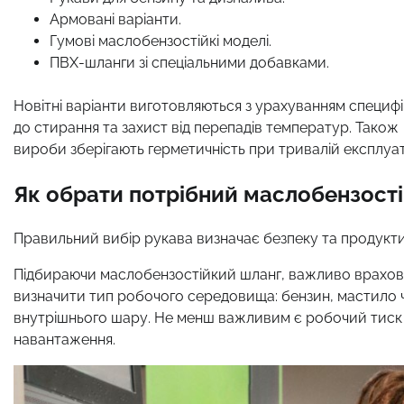
Армовані варіанти.
Гумові маслобензостійкі моделі.
ПВХ-шланги зі спеціальними добавками.
Новітні варіанти виготовляються з урахуванням специфі
до стирання та захист від перепадів температур. Також
вироби зберігають герметичність при тривалій експлуат
Як обрати потрібний маслобензост
Правильний вибір рукава визначає безпеку та продуктив
Підбираючи маслобензостійкий шланг, важливо врахову
визначити тип робочого середовища: бензин, мастило чи 
внутрішнього шару. Не менш важливим є робочий тиск с
навантаження.