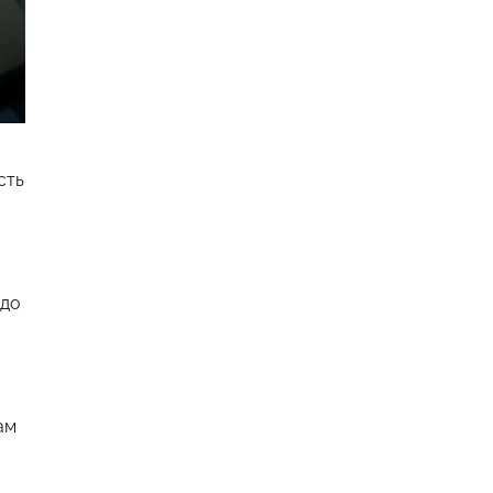
сть
 до
ам