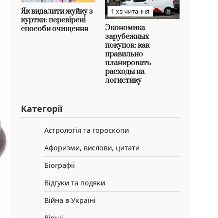
Як видалити жуйку з
1 хв читання
куртки: перевірені
Экономика
способи очищення
зарубежных
покупок: как
правильно
планировать
расходы на
логистику
Категорії
Астрологія та гороскопи
Афоризми, вислови, цитати
Біографії
Відгуки та подяки
Війна в Україні
Вірші