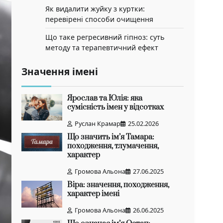
Як видалити жуйку з куртки:
перевірені способи очищення
Що таке регресивний гіпноз: суть
методу та терапевтичний ефект
Значення імені
Ярослав та Юлія: яка
сумісність імен у відсотках
Руслан Крамар
25.02.2026
Що значить ім’я Тамара:
походження, тлумачення,
характер
Громова Альона
27.06.2025
Віра: значення, походження,
характер імені
Громова Альона
26.06.2025