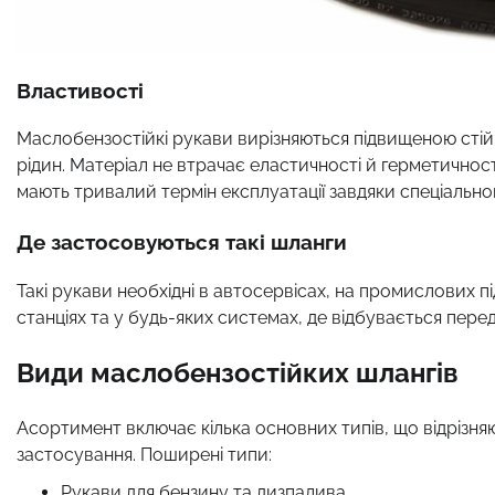
Властивості
Маслобензостійкі рукави вирізняються підвищеною стійк
рідин. Матеріал не втрачає еластичності й герметичності
мають тривалий термін експлуатації завдяки спеціально
Де застосовуються такі шланги
Такі рукави необхідні в автосервісах, на промислових п
станціях та у будь-яких системах, де відбувається пере
Види маслобензостійких шлангів
Асортимент включає кілька основних типів, що відрізн
застосування. Поширені типи:
Рукави для бензину та дизпалива.