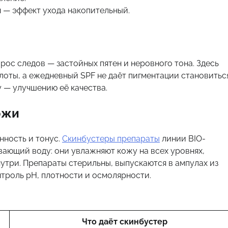
 — эффект ухода накопительный.
рос следов — застойных пятен и неровного тона. Здесь
лоты, а ежедневный SPF не даёт пигментации становитьс
 — улучшению её качества.
ожи
нность и тонус.
Скинбустеры препараты
линии BIO-
вающий воду: они увлажняют кожу на всех уровнях,
три. Препараты стерильны, выпускаются в ампулах из
троль pH, плотности и осмолярности.
Что даёт скинбустер