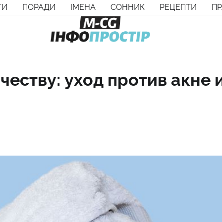
ТИ
ПОРАДИ
ІМЕНА
СОННИК
РЕЦЕПТИ
П
честву: уход против акне 