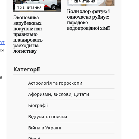
1 хв читання
1 хв читання
Коли хлор «рятує» і
одночасно руйнує:
Экономика
парадокс
зарубежных
водопровідної хімії
покупок: как
правильно
планировать
от
расходы на
ля
логистику
Категорії
а
Астрологія та гороскопи
Афоризми, вислови, цитати
Біографії
Відгуки та подяки
Війна в Україні
Вірші