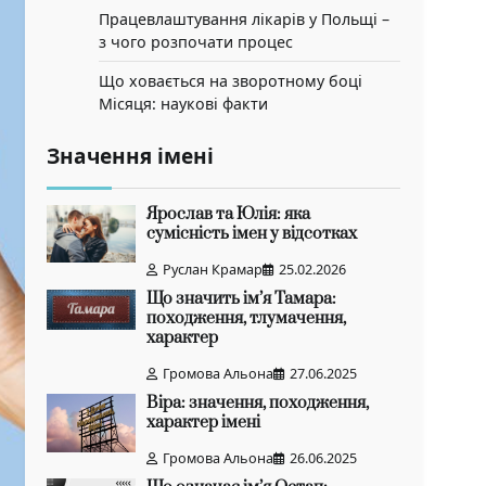
Працевлаштування лікарів у Польщі –
з чого розпочати процес
Що ховається на зворотному боці
Місяця: наукові факти
Значення імені
Ярослав та Юлія: яка
сумісність імен у відсотках
Руслан Крамар
25.02.2026
Що значить ім’я Тамара:
походження, тлумачення,
характер
Громова Альона
27.06.2025
Віра: значення, походження,
характер імені
Громова Альона
26.06.2025