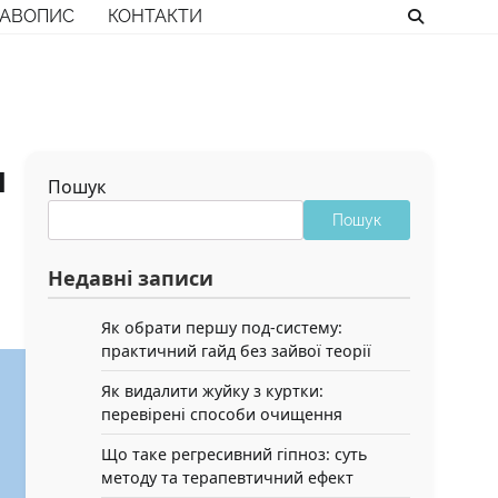
РАВОПИС
КОНТАКТИ
и
Пошук
Пошук
Недавні записи
Як обрати першу под-систему:
практичний гайд без зайвої теорії
Як видалити жуйку з куртки:
перевірені способи очищення
Що таке регресивний гіпноз: суть
методу та терапевтичний ефект