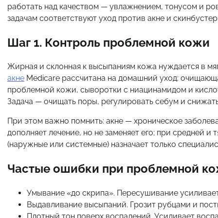
работать над качеством — увлажнением, тонусом и ро
задачам соответствуют уход против акне и скинбустер
Шаг 1. Контроль проблемной кожи
Жирная и склонная к высыпаниям кожа нуждается в мя
акне
Medicare рассчитана на домашний уход: очищающа
проблемной кожи, сыворотки с ниацинамидом и кислот
Задача — очищать поры, регулировать себум и снижат
При этом важно помнить: акне — хроническое заболева
дополняет лечение, но не заменяет его; при средней и
(наружные или системные) назначает только специалис
Частые ошибки при проблемной к
Умывание «до скрипа». Пересушивание усиливает
Выдавливание высыпаний. Грозит рубцами и пост
Плотный тон поверх воспалений. Усиливает воспа