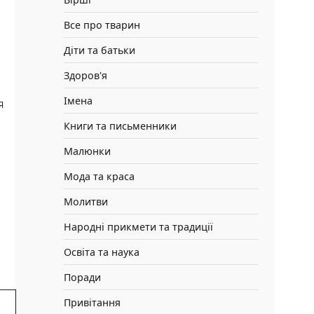
Все про тварин
Діти та батьки
Здоров'я
Імена
я
Книги та письменники
Малюнки
Мода та краса
Молитви
Народні прикмети та традиції
Освіта та наука
Поради
Привітання