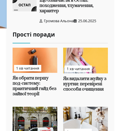
Що означає ім’я Остап:
походження, тлумачення,
характер
Громова Альона
25.06.2025
Прості поради
1 хв читання
1 хв читання
Як обрати першу
Як видалити жуйку з
под-систему:
куртки: перевірені
практичний гайд без
способи очищення
зайвої теорії