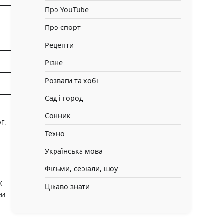
Про YouTube
Про спорт
Рецепти
Різне
Розваги та хобі
Сад і город
Сонник
г,
Техно
Українська мова
Фільми, серіали, шоу
к
Цікаво знати
ей