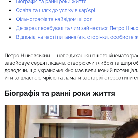
Біографія та ранні роки життя
Освіта та шлях до успіху в кар’єрі
Фільмографія та найвідоміші ролі
Де зараз перебуває та чим займається Петро Нінь
Відповіді на часті питання (вік, сторінки, особисте 
Петро Ніньовський — нове дихання нашого кінематогра
завойовує серця глядачів, створюючи глибокі та щирі об
доводячи, що українське кіно має величезний потенціал.
йти за власною мрією та ламати застарілі стереотипи е
Біографія та ранні роки життя