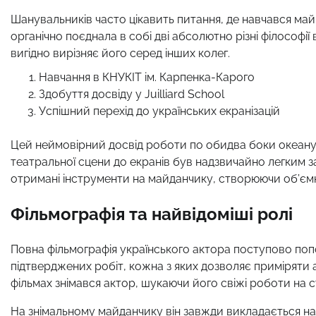
Шанувальників часто цікавить питання, де навчався майб
органічно поєднала в собі дві абсолютно різні філософі
вигідно вирізняє його серед інших колег.
Навчання в КНУКІТ ім. Карпенка-Карого
Здобуття досвіду у Juilliard School
Успішний перехід до українських екранізацій
Цей неймовірний досвід роботи по обидва боки океану 
театральної сцени до екранів був надзвичайно легким з
отримані інструменти на майданчику, створюючи об’ємні
Фільмографія та найвідоміші ролі
Повна фільмографія українського актора поступово поп
підтверджених робіт, кожна з яких дозволяє приміряти 
фільмах знімався актор, шукаючи його свіжі роботи на с
На знімальному майданчику він завжди викладається на 