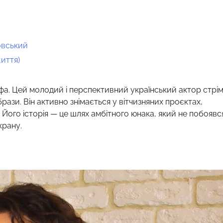
овський
життя)
фа. Цей молодий і перспективний український актор стрі
рази. Він активно знімається у вітчизняних проєктах,
 Його історія — це шлях амбітного юнака, який не побоявс
крану.