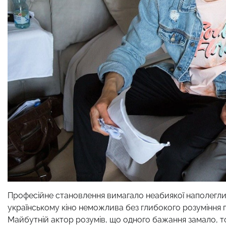
Професійне становлення вимагало неабиякої наполеглив
українському кіно неможлива без глибокого розуміння п
Майбутній актор розумів, що одного бажання замало, то