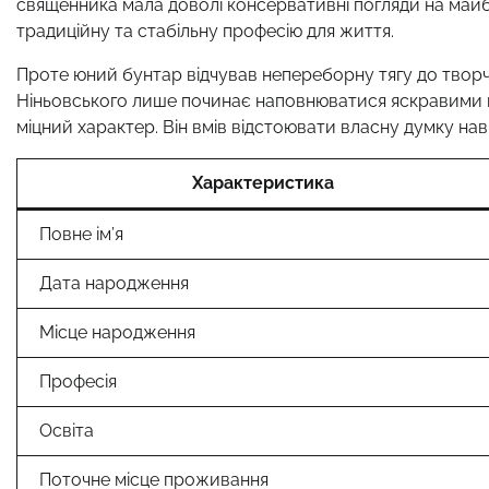
священника мала доволі консервативні погляди на майб
традиційну та стабільну професію для життя.
Проте юний бунтар відчував непереборну тягу до творчо
Ніньовського лише починає наповнюватися яскравими по
міцний характер. Він вмів відстоювати власну думку на
Характеристика
Повне ім’я
Дата народження
Місце народження
Професія
Освіта
Поточне місце проживання