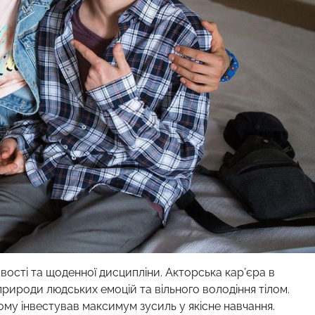
ості та щоденної дисципліни. Акторська кар’єра в
рироди людських емоцій та вільного володіння тілом.
му інвестував максимум зусиль у якісне навчання.