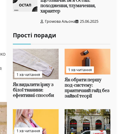
Що означає ім’я Остап:
походження, тлумачення,
характер
Громова Альона
25.06.2025
Прості поради
мко
я
1 хв читання
1 хв читання
Як обрати першу
Як видалити іржу з
под-систему:
білої тканини:
практичний гайд без
ефективні способи
зайвої теорії
1 хв читання