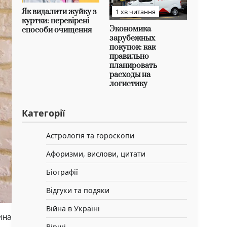
Як видалити жуйку з
1 хв читання
куртки: перевірені
Экономика
способи очищення
зарубежных
покупок: как
правильно
планировать
расходы на
логистику
Категорії
Астрологія та гороскопи
Афоризми, вислови, цитати
Біографії
Відгуки та подяки
Війна в Україні
ина
Вірші