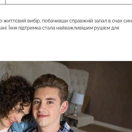
о життєвий вибір, побачивши справжній запал в очах син
ані. Їхня підтримка стала найважливішим рушієм для