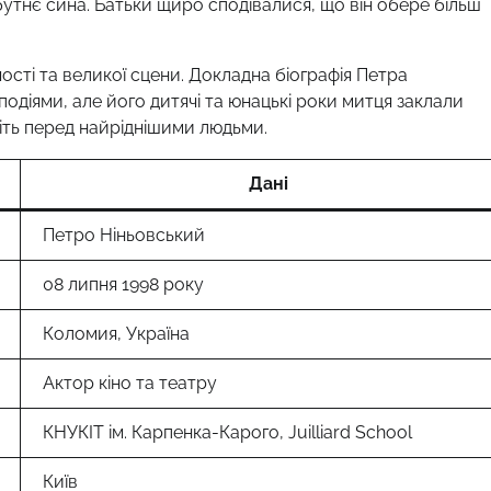
утнє сина. Батьки щиро сподівалися, що він обере більш
сті та великої сцени. Докладна біографія Петра
діями, але його дитячі та юнацькі роки митця заклали
віть перед найріднішими людьми.
Дані
Петро Ніньовський
08 липня 1998 року
Коломия, Україна
Актор кіно та театру
КНУКІТ ім. Карпенка-Карого, Juilliard School
Київ