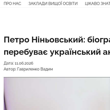
Перейти
ПРО НАС
ЗАКЛАДИ ВИЩОЇ ОСВІТИ
ЦІКАВО ЗНА
до
вмісту
Петро Ніньовський: біогра
перебуває український а
Дата: 11.06.2026
Автор:
Гавриленко Вадим