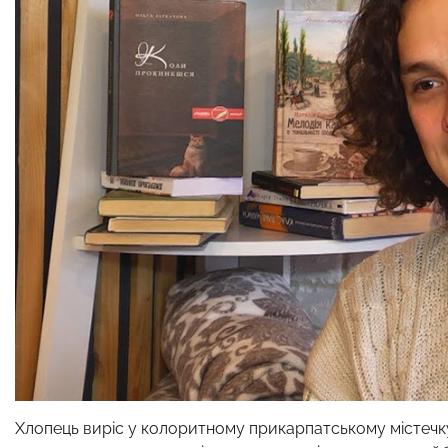
Хлопець виріс у колоритному прикарпатському містечк