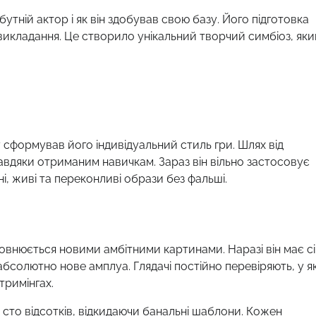
утній актор і як він здобував свою базу. Його підготовка
ї викладання. Це створило унікальний творчий симбіоз, як
сформував його індивідуальний стиль гри. Шлях від
авдяки отриманим навичкам. Зараз він вільно застосовує
, живі та переконливі образи без фальші.
овнюється новими амбітними картинами. Наразі він має с
абсолютно нове амплуа. Глядачі постійно перевіряють, у я
тримінгах.
сто відсотків, відкидаючи банальні шаблони. Кожен