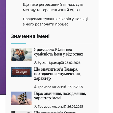
Що таке регресивний гіпноз: суть
методу та терапевтичний ефект
Працевлаштування лікарів у Польщі –
з чого розпочати процес
Значення імені
Ярослав та Юлія: яка
сумісність імен у відсотках
Руслан Крамар
25.02.2026
Що значить ім’я Тамара:
походження, тлумачення,
характер
Громова Альона
27.06.2025
Віра: значення, походження,
характер імені
Громова Альона
26.06.2025