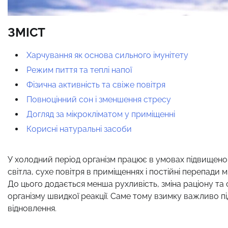
ЗМІСТ
Харчування як основа сильного імунітету
Режим пиття та теплі напої
Фізична активність та свіже повітря
Повноцінний сон і зменшення стресу
Догляд за мікрокліматом у приміщенні
Корисні натуральні засоби
У холодний період організм працює в умовах підвищено
світла, сухе повітря в приміщеннях і постійні перепади
До цього додається менша рухливість, зміна раціону та с
організму швидкої реакції. Саме тому взимку важливо під
відновлення.