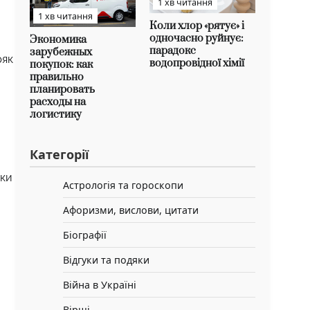
1 хв читання
1 хв читання
Коли хлор «рятує» і
одночасно руйнує:
Экономика
парадокс
зарубежных
ряк
водопровідної хімії
покупок: как
правильно
планировать
расходы на
логистику
Категорії
ьки
Астрологія та гороскопи
Афоризми, вислови, цитати
Біографії
Відгуки та подяки
Війна в Україні
Вірші