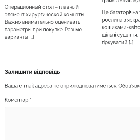
Громова Альона
07.
Операционный стол – главный
Це багаторічна
элемент хирургической комнаты.
рослина з яск
Важно внимательно оценивать
кошиками-квіто
параметры при покупке. Разные
щільні суцвіття
варианты […]
гіркуватий […]
Залишити відповідь
Ваша e-mail адреса не оприлюднюватиметься.
Обов’язк
Коментар
*