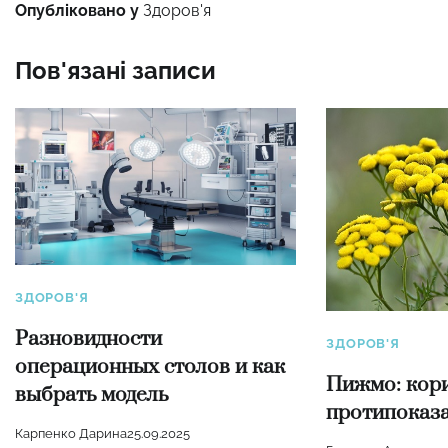
Опубліковано у
Здоров'я
Пов'язані записи
ЗДОРОВ'Я
Разновидности
ЗДОРОВ'Я
операционных столов и как
Пижмо: кори
выбрать модель
протипоказа
Карпенко Дарина
25.09.2025