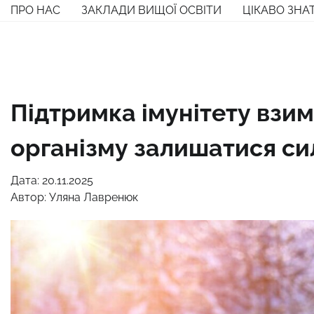
Перейти
ПРО НАС
ЗАКЛАДИ ВИЩОЇ ОСВІТИ
ЦІКАВО ЗНА
до
вмісту
Підтримка імунітету взим
організму залишатися си
Дата: 20.11.2025
Автор:
Уляна Лавренюк