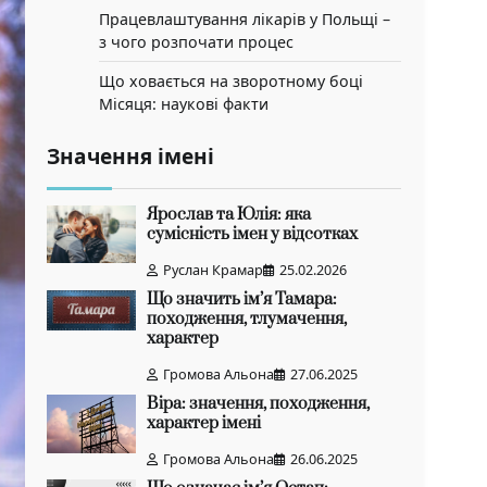
Працевлаштування лікарів у Польщі –
з чого розпочати процес
Що ховається на зворотному боці
Місяця: наукові факти
Значення імені
Ярослав та Юлія: яка
сумісність імен у відсотках
Руслан Крамар
25.02.2026
Що значить ім’я Тамара:
походження, тлумачення,
характер
Громова Альона
27.06.2025
Віра: значення, походження,
характер імені
Громова Альона
26.06.2025