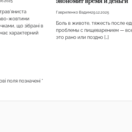
экономит время и деньги
06.2025
 трав’яниста
Гавриленко Вадим
29.12.2025
раво-жовтими
Боль в животе, тяжесть после ед
чками, що зібрані в
проблемы с пищеварением — вс
, має характерний
это рано или поздно […]
ові поля позначені
*