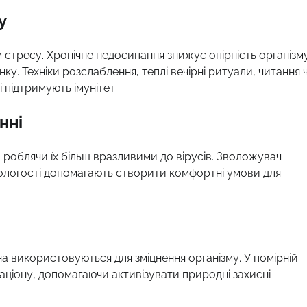
у
м стресу. Хронічне недосипання знижує опірність організму
ку. Техніки розслаблення, теплі вечірні ритуали, читання 
підтримують імунітет.
нні
 роблячи їх більш вразливими до вірусів. Зволожувач
 вологості допомагають створити комфортні умови для
на використовуються для зміцнення організму. У помірній
аціону, допомагаючи активізувати природні захисні