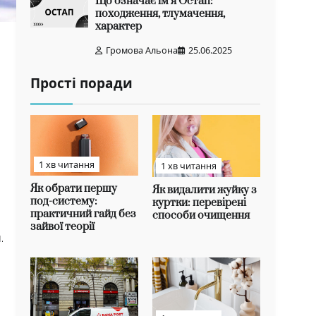
Що означає ім’я Остап:
походження, тлумачення,
характер
Громова Альона
25.06.2025
Прості поради
1 хв читання
1 хв читання
Як обрати першу
Як видалити жуйку з
под-систему:
куртки: перевірені
практичний гайд без
способи очищення
зайвої теорії
.