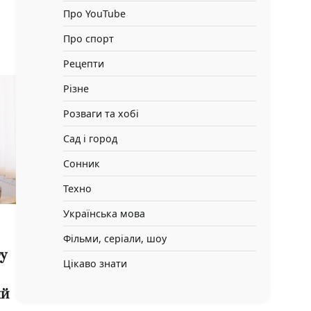
Про YouTube
Про спорт
Рецепти
Різне
Розваги та хобі
Сад і город
Сонник
Техно
Українська мова
Фільми, серіали, шоу
у
Цікаво знати
ый