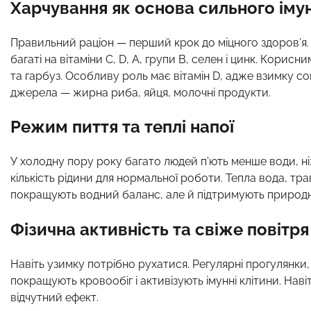
Харчування як основа сильного імун
Правильний раціон — перший крок до міцного здоров’я. 
багаті на вітаміни C, D, A, групи B, селен і цинк. Корис
та гарбуз. Особливу роль має вітамін D, адже взимку 
джерела — жирна риба, яйця, молочні продукти.
Режим пиття та теплі напої
У холодну пору року багато людей п’ють менше води, ні
кількість рідини для нормальної роботи. Тепла вода, трав
покращують водний баланс, але й підтримують природні
Фізична активність та свіже повітря
Навіть узимку потрібно рухатися. Регулярні прогулянки,
покращують кровообіг і активізують імунні клітини. Нав
відчутний ефект.