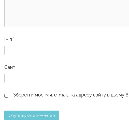
Ім'я
*
Сайт
Зберегти моє ім'я, e-mail, та адресу сайту в цьому 