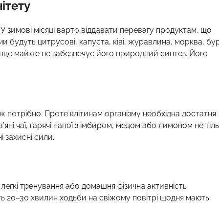
ітету
У зимові місяці варто віддавати перевагу продуктам, що
ними будуть цитрусові, капуста, ківі, журавлина, морква, бу
сонце майже не забезпечує його природний синтез. Його
ж потрібно. Проте клітинам організму необхідна достатня
’яні чаї, гарячі напої з імбиром, медом або лимоном не тіл
 захисні сили.
 легкі тренування або домашня фізична активність
іть 20–30 хвилин ходьби на свіжому повітрі щодня мають