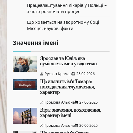
Працевлаштування лікарів у Польщі –
з чого розпочати процес
Що ховається на зворотному боці
Місяця: наукові факти
Значення імені
Ярослав та Юлія: яка
сумісність імен у відсотках
Руслан Крамар
25.02.2026
Що значить ім’я Тамара:
походження, тлумачення,
характер
Громова Альона
27.06.2025
Віра: значення, походження,
характер імені
Громова Альона
26.06.2025