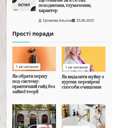
Що означає ім’я Остап:
походження, тлумачення,
характер
Громова Альона
25.06.2025
Прості поради
1 хв читання
1 хв читання
Як обрати першу
Як видалити жуйку з
под-систему:
куртки: перевірені
практичний гайд без
способи очищення
зайвої теорії