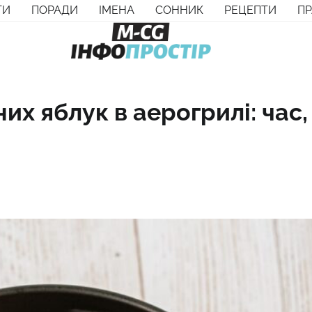
ТИ
ПОРАДИ
ІМЕНА
СОННИК
РЕЦЕПТИ
П
х яблук в аерогрилі: час,