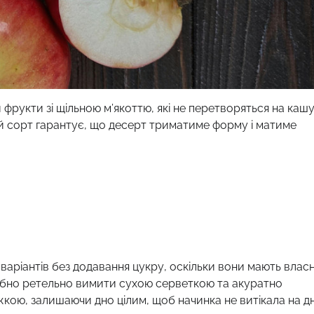
фрукти зі щільною м’якоттю, які не перетворяться на каш
й сорт гарантує, що десерт триматиме форму і матиме
 варіантів без додавання цукру, оскільки вони мають влас
ібно ретельно вимити сухою серветкою та акуратно
кою, залишаючи дно цілим, щоб начинка не витікала на д