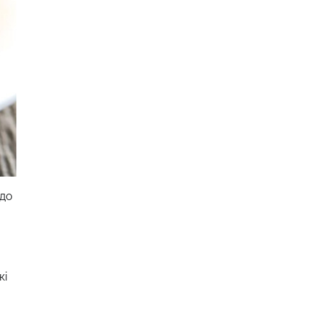
 до
кі