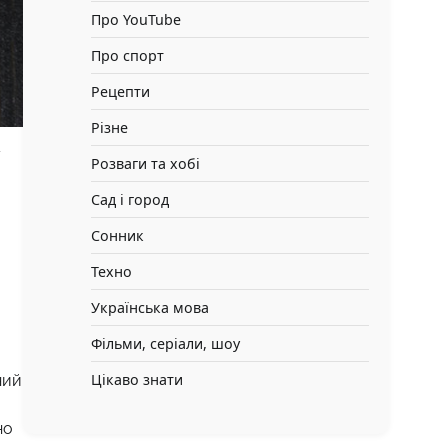
Про YouTube
Про спорт
Рецепти
Різне
у
Розваги та хобі
Сад і город
Сонник
Техно
Українська мова
Фільми, серіали, шоу
Цікаво знати
ний
но