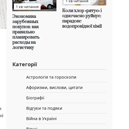
1 хв читання
1 хв читання
Коли хлор «рятує» і
одночасно руйнує:
Экономика
парадокс
зарубежных
водопровідної хімії
покупок: как
правильно
планировать
расходы на
логистику
Категорії
Астрологія та гороскопи
Афоризми, вислови, цитати
Біографії
Відгуки та подяки
и
ні
Війна в Україні
Вірші