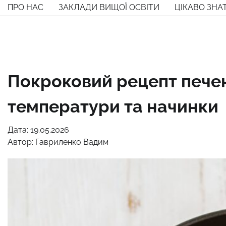
Перейти
ПРО НАС
ЗАКЛАДИ ВИЩОЇ ОСВІТИ
ЦІКАВО ЗНА
до
вмісту
Покроковий рецепт печени
температури та начинки
Дата: 19.05.2026
Автор:
Гавриленко Вадим