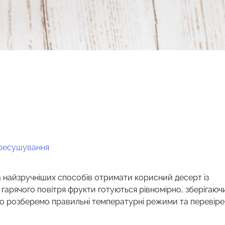
ересушування
а найзручніших способів отримати корисний десерт із
 гарячого повітря фрукти готуються рівномірно, зберігаюч
льно розберемо правильні температурні режими та перевіре