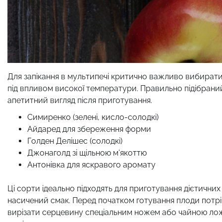
Для запікання в мультипечі критично важливо вибирати 
під впливом високої температури. Правильно підібрани
апетитний вигляд після приготування.
Симиренко (зелені, кисло-солодкі)
Айдаред для збереження форми
Голден Делішес (солодкі)
Джонаголд зі щільною м’якоттю
Антонівка для яскравого аромату
Ці сорти ідеально підходять для приготування дієтичних
насичений смак. Перед початком готування плоди потр
вирізати серцевину спеціальним ножем або чайною лож