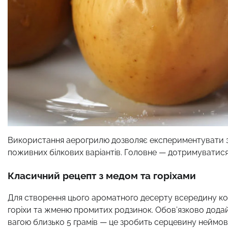
Використання аерогрилю дозволяє експериментувати з 
поживних білкових варіантів. Головне — дотримуватися 
Класичний рецепт з медом та горіхами
Для створення цього ароматного десерту всередину кож
горіхи та жменю промитих родзинок. Обов’язково дода
вагою близько 5 грамів — це зробить серцевину неймов