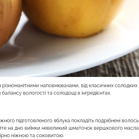
різноманітними наповнювачами, від класичних солодких
балансу вологості та солодощі в інгредієнтах.
ного підготовленого яблука покладіть подрібнені волось
йте на дно виїмки невеликий шматочок вершкового масла
ірно ніжною та соковитою.