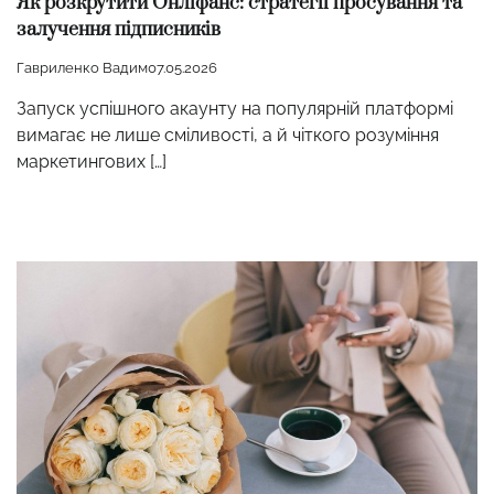
Як розкрутити Онліфанс: стратегії просування та
залучення підписників
Гавриленко Вадим
07.05.2026
Запуск успішного акаунту на популярній платформі
вимагає не лише сміливості, а й чіткого розуміння
маркетингових […]