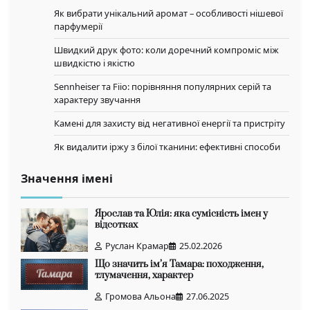
Як вибрати унікальний аромат – особливості нішевої
парфумерії
Швидкий друк фото: коли доречний компроміс між
швидкістю і якістю
Sennheiser та Fiio: порівняння популярних серій та
характеру звучання
Камені для захисту від негативної енергії та пристріту
Як видалити іржу з білої тканини: ефективні способи
Значення імені
Ярослав та Юлія: яка сумісність імен у
відсотках
Руслан Крамар
25.02.2026
Що значить ім’я Тамара: походження,
тлумачення, характер
Громова Альона
27.06.2025