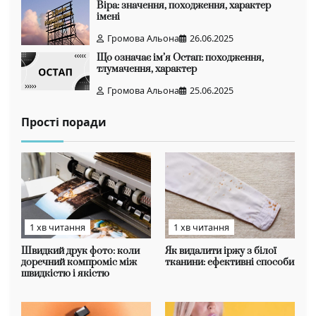
Віра: значення, походження, характер
імені
Громова Альона
26.06.2025
Що означає ім’я Остап: походження,
тлумачення, характер
Громова Альона
25.06.2025
Прості поради
1 хв читання
1 хв читання
Швидкий друк фото: коли
Як видалити іржу з білої
доречний компроміс між
тканини: ефективні способи
швидкістю і якістю