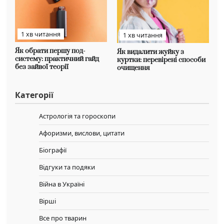
1 хв читання
1 хв читання
Як обрати першу под-
Як видалити жуйку з
систему: практичний гайд
куртки: перевірені способи
без зайвої теорії
очищення
Категорії
Астрологія та гороскопи
Афоризми, вислови, цитати
Біографії
Відгуки та подяки
Війна в Україні
Вірші
Все про тварин