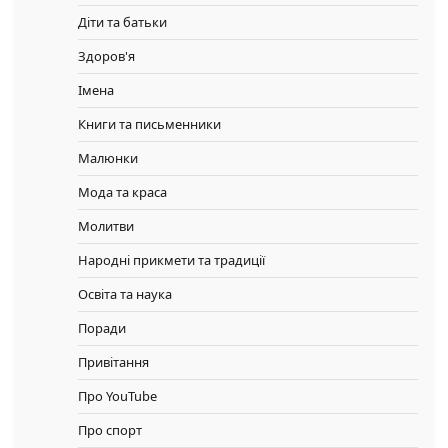
Діти та батьки
Здоров'я
Імена
Книги та письменники
Малюнки
Мода та краса
Молитви
Народні прикмети та традиції
Освіта та наука
Поради
Привітання
Про YouTube
Про спорт