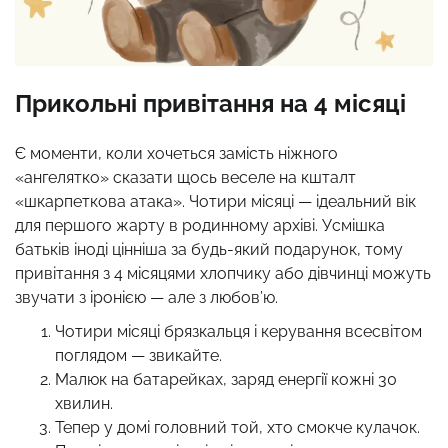
Прикольні привітання на 4 місяці
Є моменти, коли хочеться замість ніжного
«ангелятко» сказати щось веселе на кшталт
«шкарпеткова атака». Чотири місяці — ідеальний вік
для першого жарту в родинному архіві. Усмішка
батьків іноді цінніша за будь-який подарунок, тому
привітання з 4 місяцями хлопчику або дівчинці можуть
звучати з іронією — але з любов’ю.
Чотири місяці брязкальця і керування всесвітом
поглядом — звикайте.
Малюк на батарейках, заряд енергії кожні 30
хвилин.
Тепер у домі головний той, хто смокче кулачок.