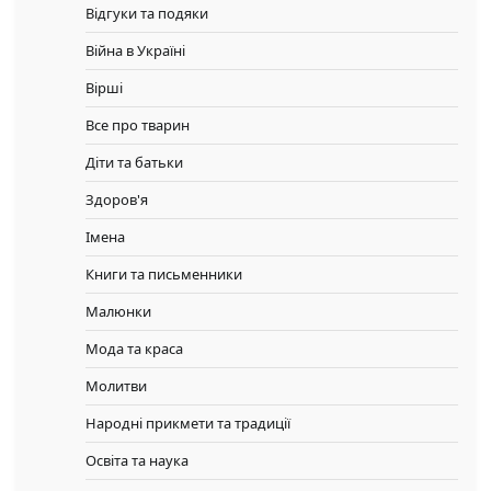
Відгуки та подяки
Війна в Україні
Вірші
Все про тварин
Діти та батьки
Здоров'я
Імена
Книги та письменники
Малюнки
Мода та краса
Молитви
Народні прикмети та традиції
Освіта та наука