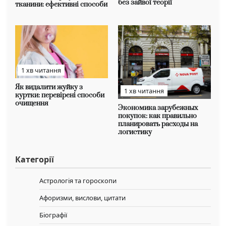
без зайвої теорії
тканини: ефективні способи
1 хв читання
Як видалити жуйку з
1 хв читання
куртки: перевірені способи
очищення
Экономика зарубежных
покупок: как правильно
планировать расходы на
логистику
Категорії
Астрологія та гороскопи
Афоризми, вислови, цитати
Біографії