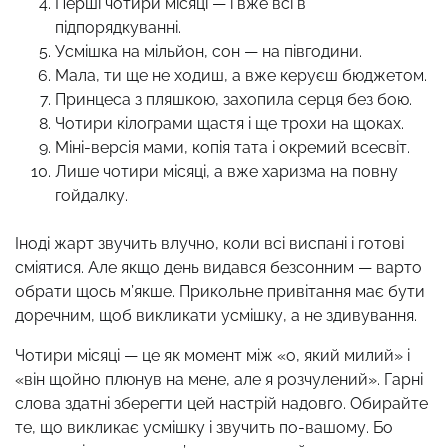
Перші чотири місяці — і вже всі в
підпорядкуванні.
Усмішка на мільйон, сон — на півгодини.
Мала, ти ще не ходиш, а вже керуєш бюджетом.
Принцеса з пляшкою, захопила серця без бою.
Чотири кілограми щастя і ще трохи на щоках.
Міні-версія мами, копія тата і окремий всесвіт.
Лише чотири місяці, а вже харизма на повну
гойдалку.
Іноді жарт звучить влучно, коли всі виспані і готові
сміятися. Але якщо день видався безсонним — варто
обрати щось м’якше. Прикольне привітання має бути
доречним, щоб викликати усмішку, а не здивування.
Чотири місяці — це як момент між «о, який милий» і
«він щойно плюнув на мене, але я розчулений». Гарні
слова здатні зберегти цей настрій надовго. Обирайте
те, що викликає усмішку і звучить по-вашому. Бо