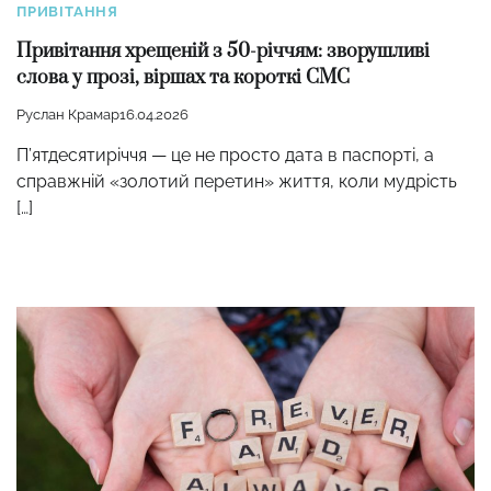
ПРИВІТАННЯ
Привітання хрещеній з 50-річчям: зворушливі
слова у прозі, віршах та короткі СМС
Руслан Крамар
16.04.2026
П’ятдесятиріччя — це не просто дата в паспорті, а
справжній «золотий перетин» життя, коли мудрість
[…]