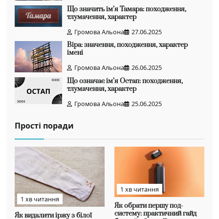
Що значить ім’я Тамара: походження,
тлумачення, характер
Громова Альона
27.06.2025
Віра: значення, походження, характер
імені
Громова Альона
26.06.2025
Що означає ім’я Остап: походження,
тлумачення, характер
Громова Альона
25.06.2025
Прості поради
1 хв читання
1 хв читання
Як обрати першу под-
систему: практичний гайд
Як видалити іржу з білої