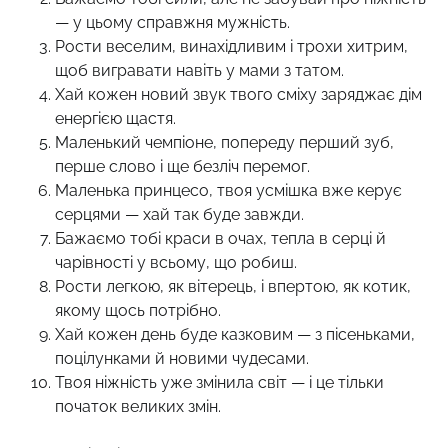
— у цьому справжня мужність.
Рости веселим, винахідливим і трохи хитрим,
щоб вигравати навіть у мами з татом.
Хай кожен новий звук твого сміху заряджає дім
енергією щастя.
Маленький чемпіоне, попереду перший зуб,
перше слово і ще безліч перемог.
Маленька принцесо, твоя усмішка вже керує
серцями — хай так буде завжди.
Бажаємо тобі краси в очах, тепла в серці й
чарівності у всьому, що робиш.
Рости легкою, як вітерець, і впертою, як котик,
якому щось потрібно.
Хай кожен день буде казковим — з пісеньками,
поцілунками й новими чудесами.
Твоя ніжність уже змінила світ — і це тільки
початок великих змін.