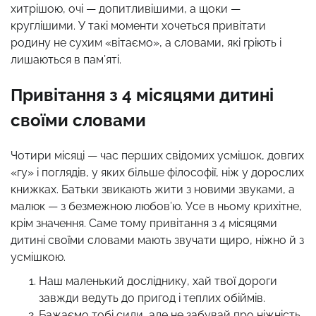
хитрішою, очі — допитливішими, а щоки —
круглішими. У такі моменти хочеться привітати
родину не сухим «вітаємо», а словами, які гріють і
лишаються в пам’яті.
Привітання з 4 місяцями дитині
своїми словами
Чотири місяці — час перших свідомих усмішок, довгих
«гу» і поглядів, у яких більше філософії, ніж у дорослих
книжках. Батьки звикають жити з новими звуками, а
малюк — з безмежною любов’ю. Усе в ньому крихітне,
крім значення. Саме тому привітання з 4 місяцями
дитині своїми словами мають звучати щиро, ніжно й з
усмішкою.
Наш маленький досліднику, хай твої дороги
завжди ведуть до пригод і теплих обіймів.
Бажаємо тобі сили, але не забувай про ніжність