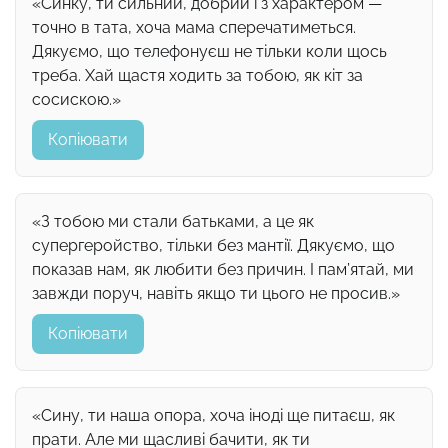
«Синку, ти сильний, добрий і з характером —
точно в тата, хоча мама сперечатиметься.
Дякуємо, що телефонуєш не тільки коли щось
треба. Хай щастя ходить за тобою, як кіт за
сосискою.»
Копіювати
«З тобою ми стали батьками, а це як
супергеройство, тільки без мантії. Дякуємо, що
показав нам, як любити без причин. І пам’ятай, ми
завжди поруч, навіть якщо ти цього не просив.»
Копіювати
«Сину, ти наша опора, хоча іноді ще питаєш, як
прати. Але ми щасливі бачити, як ти