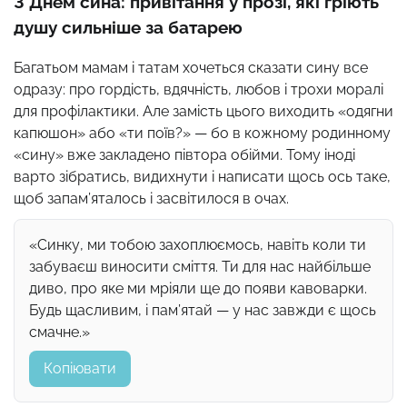
З Днем сина: привітання у прозі, які гріють
душу сильніше за батарею
Багатьом мамам і татам хочеться сказати сину все
одразу: про гордість, вдячність, любов і трохи моралі
для профілактики. Але замість цього виходить «одягни
капюшон» або «ти поїв?» — бо в кожному родинному
«сину» вже закладено півтора обійми. Тому іноді
варто зібратись, видихнути і написати щось ось таке,
щоб запам’яталось і засвітилося в очах.
«Синку, ми тобою захоплюємось, навіть коли ти
забуваєш виносити сміття. Ти для нас найбільше
диво, про яке ми мріяли ще до появи кавоварки.
Будь щасливим, і пам’ятай — у нас завжди є щось
смачне.»
Копіювати