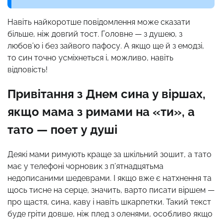
Навіть найкоротше повідомлення може сказати
більше, ніж довгий тост. Головне — з душею, з
любов’ю і без зайвого пафосу. А якщо ще й з емодзі,
то син точно усміхнеться і, можливо, навіть
відповість!
Привітання з Днем сина у віршах,
якщо мама з римами на «ти», а
тато — поет у душі
Деякі мами римують краще за шкільний зошит, а тато
має у телефоні чорновик з п’ятнадцятьма
недописаними шедеврами. І якщо вже є натхнення та
щось тисне на серце, значить, варто писати віршем —
про щастя, сина, каву і навіть шкарпетки. Такий текст
буде гріти довше, ніж плед з оленями, особливо якщо