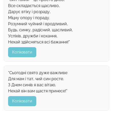
Все складається щасливо,
Дарує втіху і розраду,
Міцну опору і пораду.
Розумний чуйний і вродливий,
Будь, синку, радісний, щасливий,
Успіхів, дружби і кохання,
Нехай здійсняться всі бажання!”
Копіювати
“Сьогодні свято дуже важливе
Для мам і тат, чий син росте.
З Днем синів я вас вітаю,
Нехай він вам щастя принесе!”
Копіювати