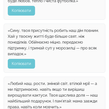
буде любов, тепло і чиста футболка.»
Копіювати
«Сину, твоя присутність робить наш дім повним.
Хай у твоєму житті буде більше свят, ніж
понеділків. Обіймаємо міцно, передаємо
підтримку, і тримай суп у морозилці — про всяк
випадок.»
Копіювати
«Любий наш, рости, змінюй світ, втілюй мрії — а
ми підтримаємо, навіть якщо ти вирішиш
вирощувати кактуси. Твоя щаслива доля — наш
найбільший подарунок. І пам’ятай: мама завжди
права, навіть коли мовчить.»