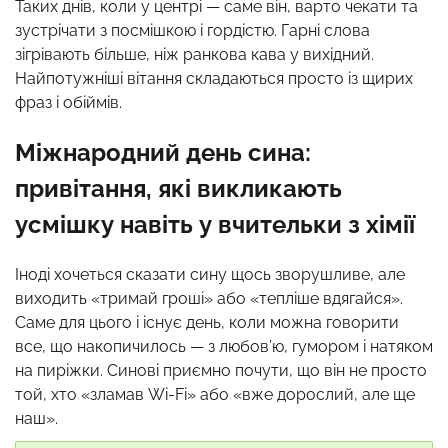
Таких днів, коли у центрі — саме він, варто чекати та
зустрічати з посмішкою і гордістю. Гарні слова
зігрівають більше, ніж ранкова кава у вихідний.
Найпотужніші вітання складаються просто із щирих
фраз і обіймів.
Міжнародний день сина:
привітання, які викликають
усмішку навіть у вчительки з хімії
Іноді хочеться сказати сину щось зворушливе, але
виходить «тримай гроші» або «тепліше вдягайся».
Саме для цього і існує день, коли можна говорити
все, що накопичилось — з любов’ю, гумором і натяком
на пиріжки. Синові приємно почути, що він не просто
той, хто «зламав Wi-Fi» або «вже дорослий, але ще
наш».