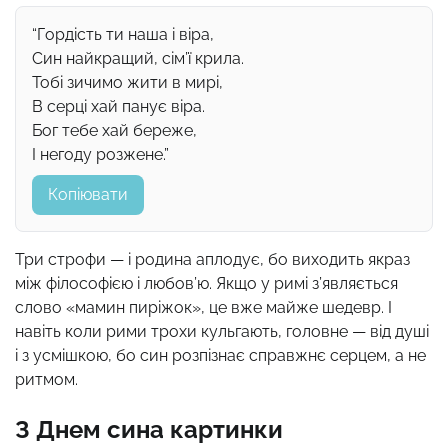
“Гордість ти наша і віра,
Син найкращий, сім’ї крила.
Тобі зичимо жити в мирі,
В серці хай панує віра.
Бог тебе хай береже,
І негоду розжене.”
Копіювати
Три строфи — і родина аплодує, бо виходить якраз
між філософією і любов’ю. Якщо у римі з’являється
слово «мамин пиріжок», це вже майже шедевр. І
навіть коли рими трохи кульгають, головне — від душі
і з усмішкою, бо син розпізнає справжнє серцем, а не
ритмом.
З Днем сина картинки