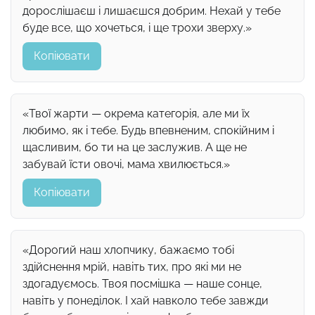
дорослішаєш і лишаєшся добрим. Нехай у тебе
буде все, що хочеться, і ще трохи зверху.»
Копіювати
«Твої жарти — окрема категорія, але ми їх
любимо, як і тебе. Будь впевненим, спокійним і
щасливим, бо ти на це заслужив. А ще не
забувай їсти овочі, мама хвилюється.»
Копіювати
«Дорогий наш хлопчику, бажаємо тобі
здійснення мрій, навіть тих, про які ми не
здогадуємось. Твоя посмішка — наше сонце,
навіть у понеділок. І хай навколо тебе завжди