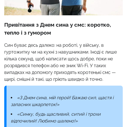
Привітання з Днем сина у смс: коротко,
тепло і з гумором
Син буває десь далеко: на роботі, у війську, в
гуртожитку чи на кухні з навушниками. Іноді є лише
кілька секунд, щоб написати щось добре, поки не
розрядився телефон або не зник Wi-Fi. У таких
випадках на допомогу приходять коротенькі смс —
щирі, смішні й такі, що гріють швидко й точно.
«З Днем сина, мій герой! Бажаю сил, щастя і
запасних шкарпеток!»
«Синку, будь щасливий, ситий і трохи
відпочилий! Любимо шалено!»