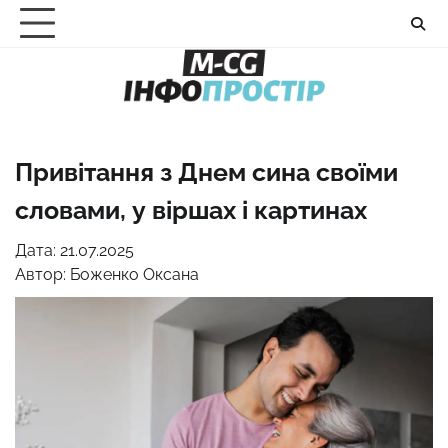
Перейти
до
вмісту
Привітання з Днем сина своїми
словами, у віршах і картинах
Дата: 21.07.2025
Автор:
Боженко Оксана