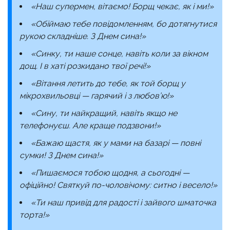
«Наш супермен, вітаємо! Борщ чекає, як і ми!»
«Обіймаю тебе повідомленням, бо дотягнутися
рукою складніше. З Днем сина!»
«Синку, ти наше сонце, навіть коли за вікном
дощ. І в хаті розкидано твої речі!»
«Вітання летить до тебе, як той борщ у
мікрохвильовці — гарячий і з любов’ю!»
«Сину, ти найкращий, навіть якщо не
телефонуєш. Але краще подзвони!»
«Бажаю щастя, як у мами на базарі — повні
сумки! З Днем сина!»
«Пишаємося тобою щодня, а сьогодні —
офіційно! Святкуй по-чоловічому: ситно і весело!»
«Ти наш привід для радості і зайвого шматочка
торта!»