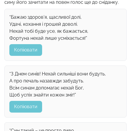
сину його зачитати на повен голос ще до сніданку.
“Бажаю здоров’я, щасливої долі,
Удачі, кохання і грошей доволі.
Нехай тобі буде усе, як бажається,
Фортуна нехай лише усміхається!”
Копіювати
“З Днем синів! Нехай сильніші вони будуть,
А про печаль назавжди забудуть.
Всім синам допомагає нехай Бог,
Щоб успіх знайти кожен зміг!”
Копіювати
“Син такий – це просто диво,