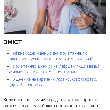
ЗМІСТ
Міжнародний день сина: привітання, які
викликають усмішку навіть у вчительки з хімії
Привітання з Днем сина у віршах, якщо мама з
римами на «ти», а тато — поет у душі
З Днем сина картинки українською: яскраво,
щиро, без зайвих слів
Коли синочок — мамина радість і татова гордість,
вітання летять з усіх боків, немов конфеті на свято.