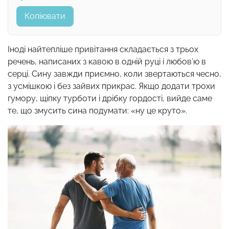
Копіювати
Іноді найтепліше привітання складається з трьох
речень, написаних з кавою в одній руці і любов’ю в
серці. Сину завжди приємно, коли звертаються чесно,
з усмішкою і без зайвих прикрас. Якщо додати трохи
гумору, щіпку турботи і дрібку гордості, вийде саме
те, що змусить сина подумати: «ну це круто».