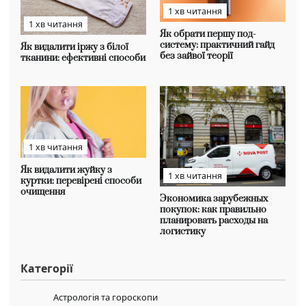
1 хв читання
1 хв читання
Як обрати першу под-
систему: практичний гайд
Як видалити іржу з білої
без зайвої теорії
тканини: ефективні способи
1 хв читання
Як видалити жуйку з
1 хв читання
куртки: перевірені способи
очищення
Экономика зарубежных
покупок: как правильно
планировать расходы на
логистику
Категорії
Астрологія та гороскопи