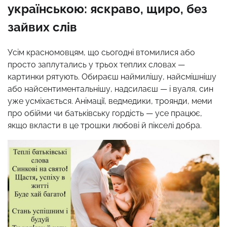
українською: яскраво, щиро, без
зайвих слів
Усім красномовцям, що сьогодні втомилися або
просто заплутались у трьох теплих словах —
картинки рятують. Обираєш наймилішу, найсмішнішу
або найсентиментальнішу, надсилаєш — і вуаля, син
уже усміхається. Анімації, ведмедики, троянди, меми
про обійми чи батьківську гордість — усе працює,
якщо вкласти в це трошки любові й пікселі добра.