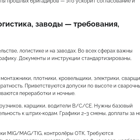
кты прошлых бригадиров — это ускорит согласование и
огистика, заводы — требования,
ьстве, логистике и на заводах. Во всех сферах важны
графику. Документы и инструкции стандартизированы,
монтажники, плотники, кровельщики, электрики, сварщи
куратность. Приветствуются допуски по высоте и сварочн
иваются переработки и ночные.
грузчиков, карщики, водители B/C/CE. Нужны базовый
ельность к штрих‑кодам. Графики 2–3 смены, доплаты за н
ики MIG/MAG/TIG, контролёры ОТК. Требуются