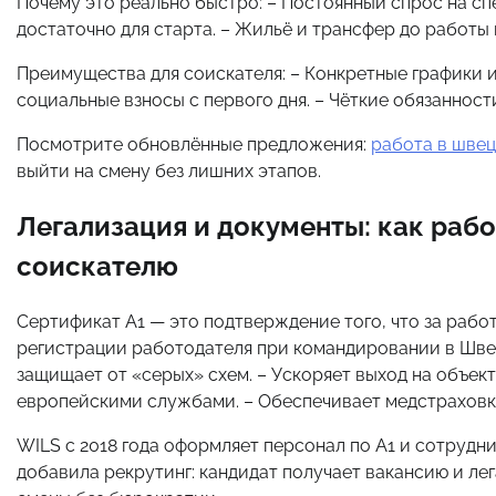
Почему это реально быстро: – Постоянный спрос на сп
достаточно для старта. – Жильё и трансфер до работы
Преимущества для соискателя: – Конкретные графики 
социальные взносы с первого дня. – Чёткие обязанност
Посмотрите обновлённые предложения:
работа в шве
выйти на смену без лишних этапов.
Легализация и документы: как рабо
соискателю
Сертификат A1 — это подтверждение того, что за рабо
регистрации работодателя при командировании в Швец
защищает от «серых» схем. – Ускоряет выход на объе
европейскими службами. – Обеспечивает медстраховку
WILS с 2018 года оформляет персонал по A1 и сотрудн
добавила рекрутинг: кандидат получает вакансию и ле