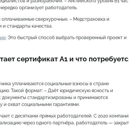
ециалистов и разнорабочих. – Английского уровня B1 час
 нередко организует работодатель.
и оплачиваемые сверхурочные. – Медстраховка и
и и стандарты качества.
ции
. Это быстрый способ выбрать проверенный проект и
тает сертификат A1 и что потребуетс
тника уплачиваются социальные взносы в стране
ию. Такой формат: – Даёт юридическую ясность и
кт: документы стандартизированы и принимаются
 и охват социальными гарантиями.
ичает с десятками прямых работодателей. С 2020 компани
гализацию через одного партнёра, работодатель — закры