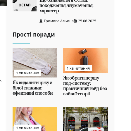
Що означає ім’я Остап:
походження, тлумачення,
характер
Громова Альона
25.06.2025
Прості поради
1 хв читання
1 хв читання
Як обрати першу
,
Як видалити іржу з
под-систему:
білої тканини:
практичний гайд без
ефективні способи
зайвої теорії
1 хв читання