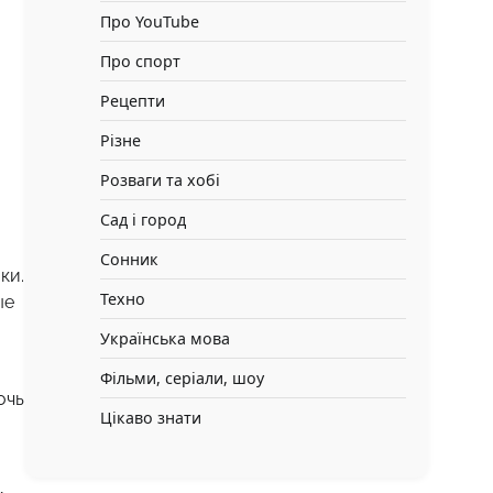
Про YouTube
Про спорт
Рецепти
Різне
Розваги та хобі
Сад і город
Сонник
ки.
Техно
ые
Українська мова
Фільми, серіали, шоу
очь
Цікаво знати