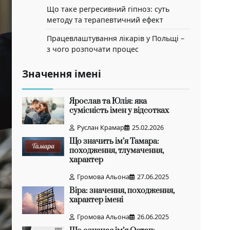
Що таке регресивний гіпноз: суть
методу та терапевтичний ефект
Працевлаштування лікарів у Польщі –
з чого розпочати процес
Значення імені
Ярослав та Юлія: яка
сумісність імен у відсотках
Руслан Крамар
25.02.2026
Що значить ім’я Тамара:
походження, тлумачення,
характер
Громова Альона
27.06.2025
Віра: значення, походження,
характер імені
Громова Альона
26.06.2025