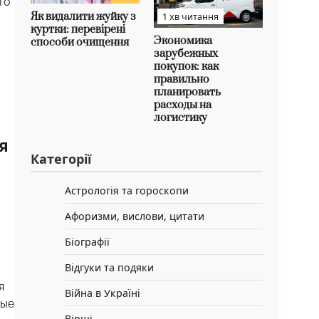
то
Як видалити жуйку з
1 хв читання
куртки: перевірені
Экономика
способи очищення
зарубежных
покупок: как
правильно
планировать
расходы на
логистику
я
Категорії
Астрологія та гороскопи
Афоризми, вислови, цитати
Біографії
Відгуки та подяки
я
Війна в Україні
тые
Вірші