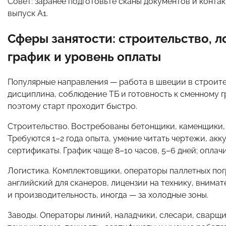
Совет: заранее подготовьте сканы документов и конта
выпуск A1.
Сферы занятости: строительство, л
график и уровень оплаты
Популярные направления — работа в швеции в строител
дисциплина, соблюдение ТБ и готовность к сменному 
поэтому старт проходит быстро.
Строительство. Востребованы бетонщики, каменщики, 
Требуются 1–2 года опыта, умение читать чертежи, ак
сертификаты. График чаще 8–10 часов, 5–6 дней; оплач
Логистика. Комплектовщики, операторы паллетных по
английский для сканеров, лицензии на технику, внимат
и производительность, иногда — за холодные зоны.
Заводы. Операторы линий, наладчики, слесари, сварщ