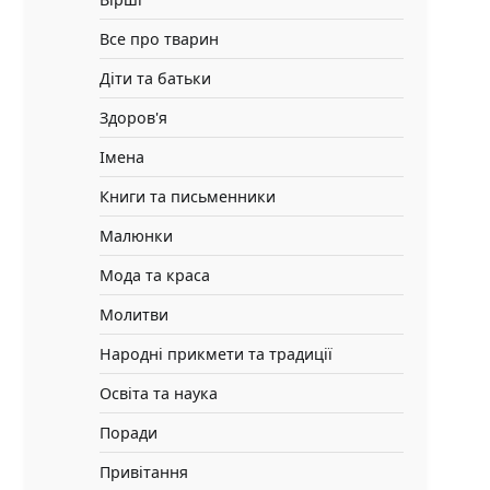
Все про тварин
Діти та батьки
Здоров'я
Імена
Книги та письменники
Малюнки
Мода та краса
Молитви
Народні прикмети та традиції
Освіта та наука
Поради
Привітання