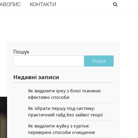
РАВОПИС
КОНТАКТИ
Пошук
Пошук
Недавні записи
Як видалити іржу з білої тканини:
ефективні способи
Як обрати першу под-систему:
практичний гайд без зайвої теорії
Як видалити жуйку з куртки:
перевірені способи очищення