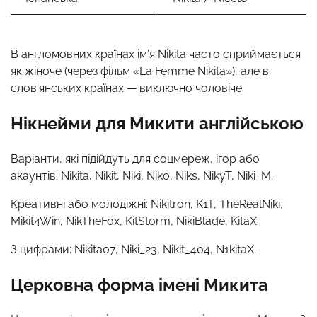
В англомовних країнах ім’я Nikita часто сприймається
як жіноче (через фільм «La Femme Nikita»), але в
слов’янських країнах — виключно чоловіче.
Нікнейми для Микити англійською
Варіанти, які підійдуть для соцмереж, ігор або
акаунтів: Nikita, Nikit, Niki, Niko, Niks, NikyT, Niki_M.
Креативні або молодіжні: Nikitron, K1T, TheRealNiki,
Mikit4Win, NikTheFox, KitStorm, NikiBlade, KitaX.
З цифрами: Nikita07, Niki_23, Nikit_404, N1kitaX.
Церковна форма імені Микита