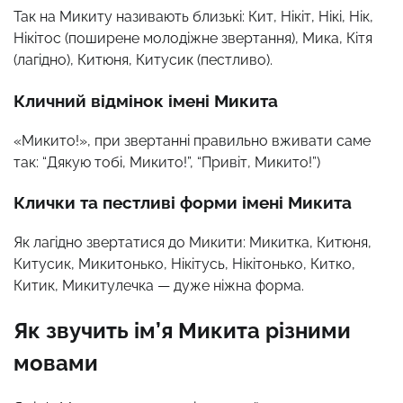
Так на Микиту називають близькі: Кит, Нікіт, Нікі, Нік,
Нікітос (поширене молодіжне звертання), Мика, Кітя
(лагідно), Китюня, Китусик (пестливо).
Кличний відмінок імені Микита
«Микито!», при звертанні правильно вживати саме
так: “Дякую тобі, Микито!”, “Привіт, Микито!”)
Клички та пестливі форми імені Микита
Як лагідно звертатися до Микити: Микитка, Китюня,
Китусик, Микитонько, Нікітусь, Нікітонько, Китко,
Китик, Микитулечка — дуже ніжна форма.
Як звучить ім’я Микита різними
мовами