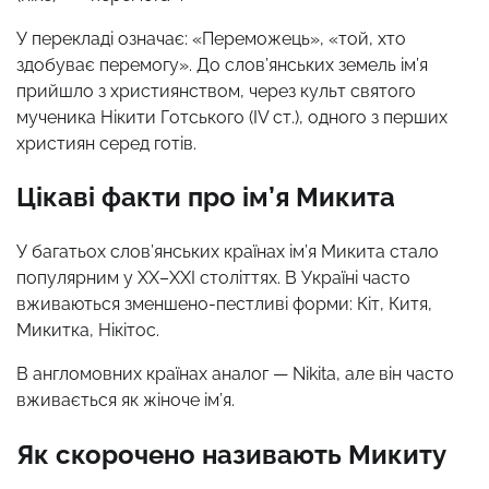
У перекладі означає: «Переможець», «той, хто
здобуває перемогу». До слов’янських земель ім’я
прийшло з християнством, через культ святого
мученика Нікити Готського (IV ст.), одного з перших
християн серед готів.
Цікаві факти про ім’я Микита
У багатьох слов’янських країнах ім’я Микита стало
популярним у ХХ–ХХІ століттях. В Україні часто
вживаються зменшено-пестливі форми: Кіт, Китя,
Микитка, Нікітос.
В англомовних країнах аналог — Nikita, але він часто
вживається як жіноче ім’я.
Як скорочено називають Микиту