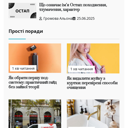
Що означає ім’я Остап: походження,
тлумачення, характер
Громова Альона
25.06.2025
Прості поради
1 хв читання
1 хв читання
Як обрати першу под-
Як видалити жуйку з
систему: практичний гайд
куртки: перевірені способи
без зайвої теорії
очищення