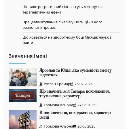
Що таке регресивний гіпноз: суть методу та
терапевтичний ефект
Працевлаштування лікарів у Польщі – з чого
розпочати процес
Що ховається на зворотному боці Місяця: наукові
факти
Значення імені
Ярослав та Юлія: яка сумісність імен у
відсотках
Руслан Крамар
25.02.2026
Що значить ім’я Тамара: походження,
тлумачення, характер
Громова Альона
27.06.2025
Віра: значення, походження, характер
імені
Громова Альона
26.06.2025