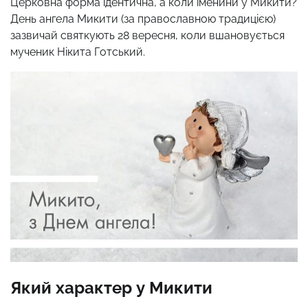
Церковна форма ідентична, а коли іменини у Микити?
День ангела Микити (за православною традицією)
зазвичай святкують 28 вересня, коли вшановується
мученик Нікита Готський.
Який характер у Микити