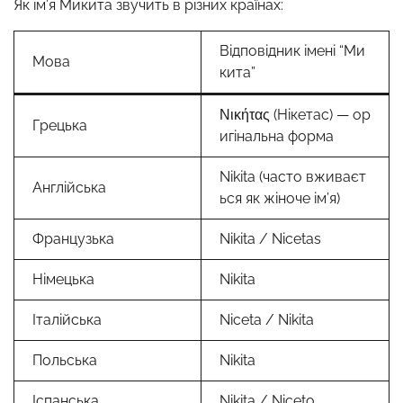
Як ім’я Микита звучить в різних країнах:
Відповідник імені “Ми
Мова
кита”
Νικήτας (Нікетас) — ор
Грецька
игінальна форма
Nikita (часто вживаєт
Англійська
ься як жіноче ім’я)
Французька
Nikita / Nicetas
Німецька
Nikita
Італійська
Niceta / Nikita
Польська
Nikita
Іспанська
Nikita / Niceto