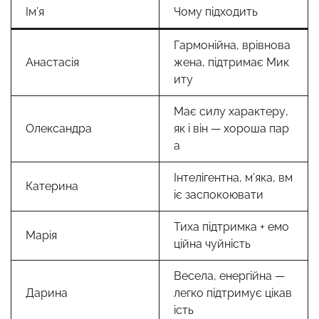
Ім’я
Чому підходить
Гармонійна, врівнова
Анастасія
жена, підтримає Мик
иту
Має силу характеру,
Олександра
як і він — хороша пар
а
Інтелігентна, м’яка, вм
Катерина
іє заспокоювати
Тиха підтримка + емо
Марія
ційна чуйність
Весела, енергійна —
Дарина
легко підтримує цікав
ість