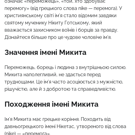
означає «переможець», «той, хто здобуває
перемогу» (від грецького слова nike — перемога). У
християнському світі ім’я стало відомим завдяки
святому мученику Нікиту Готському, який
вважається захисником воїнів і борців за правду.
Дізнайтеся більше про це чудове чоловіче ім’я.
Значення імені Микита
Переможець, борець і людина з внутрішньою силою.
Микита наполегливий, не здається перед
труднощами. Це ім’я часто асоціюється з мужністю,
рішучістю, але й з добротою та справедливістю.
Походження імені Микита
Ім’я Микита має грецьке коріння. Походить від
давньогрецького імені Нікетас, утвореного від слова
(nike) — «перемога».