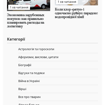
1 хв читання
1 хв читання
Коли хлор «рятує» і
одночасно руйнує: парадокс
Экономика зарубежных
водопровідної хімії
покупок: как правильно
планировать расходы на
логистику
Категорії
Астрологія та гороскопи
Афоризми, вислови, цитати
Біографії
Відгуки та подяки
Війна в Україні
Вірші
Все про тварин
Діти та батьки