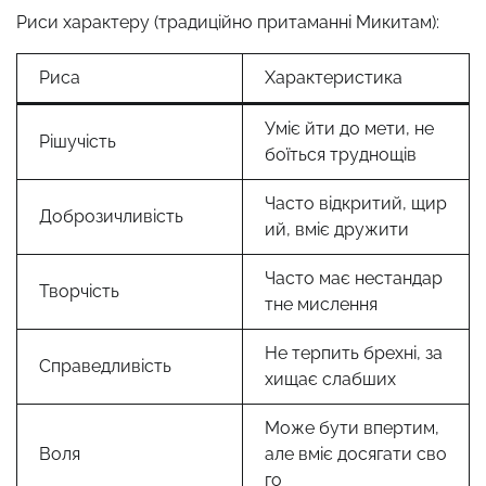
Риси характеру (традиційно притаманні Микитам):
Риса
Характеристика
Уміє йти до мети, не
Рішучість
боїться труднощів
Часто відкритий, щир
Доброзичливість
ий, вміє дружити
Часто має нестандар
Творчість
тне мислення
Не терпить брехні, за
Справедливість
хищає слабших
Може бути впертим,
Воля
але вміє досягати сво
го