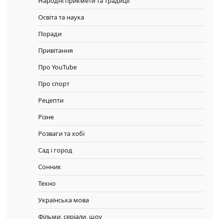
Народні прикмети та традиції
Освіта та наука
Поради
Привітання
Про YouTube
Про спорт
Рецепти
Різне
Розваги та хобі
Сад і город
Сонник
Техно
Українська мова
Фільми, серіали, шоу