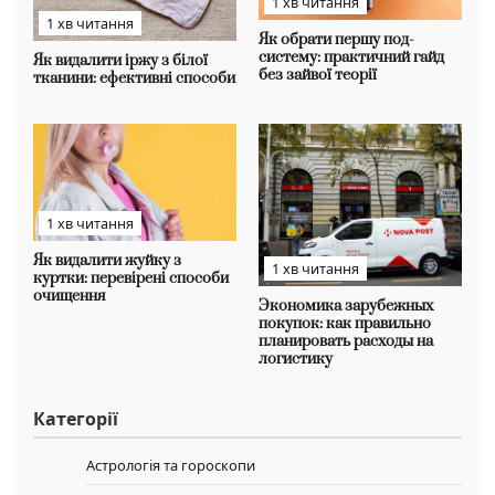
1 хв читання
1 хв читання
Як обрати першу под-
систему: практичний гайд
Як видалити іржу з білої
без зайвої теорії
тканини: ефективні способи
1 хв читання
Як видалити жуйку з
1 хв читання
куртки: перевірені способи
очищення
Экономика зарубежных
покупок: как правильно
планировать расходы на
логистику
Категорії
Астрологія та гороскопи