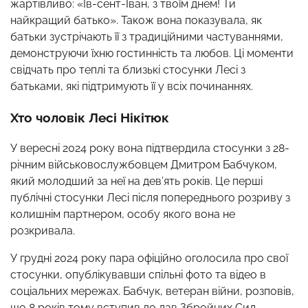
жартівливо: «Ів-сент-Іван, з твоїм днем! Ти
найкращий батько». Також вона показувала, як
батьки зустрічають її з традиційними частуваннями,
демонструючи їхню гостинність та любов. Ці моменти
свідчать про теплі та близькі стосунки Лесі з
батьками, які підтримують її у всіх починаннях.
Хто чоловік Лесі Нікітюк
У вересні 2024 року вона підтвердила стосунки з 28-
річним військовослужбовцем Дмитром Бабчуком,
який молодший за неї на дев’ять років. Це перші
публічні стосунки Лесі після попереднього розриву з
колишнім партнером, особу якого вона не
розкривала.
У грудні 2024 року пара офіційно оголосила про свої
стосунки, опублікувавши спільні фото та відео в
соціальних мережах. Бабчук, ветеран війни, розповів,
що 8 років тому вступив до лав Збройних Сил