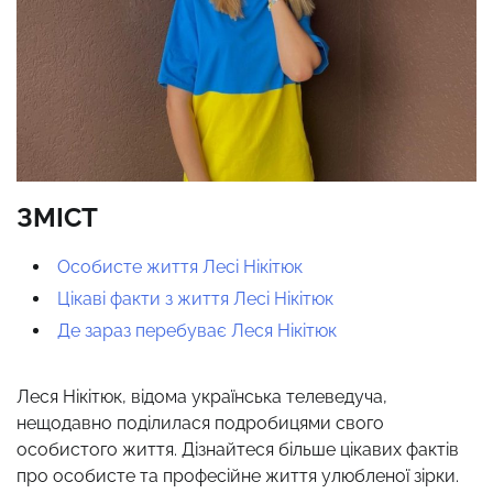
ЗМІСТ
Особисте життя Лесі Нікітюк
Цікаві факти з життя Лесі Нікітюк
Де зараз перебуває Леся Нікітюк
Леся Нікітюк, відома українська телеведуча,
нещодавно поділилася подробицями свого
особистого життя. Дізнайтеся більше цікавих фактів
про особисте та професійне життя улюбленої зірки.