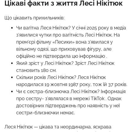
Цікаві факти з життя Лесі Нікітюк
Що цікавить прихильників:
Чи вагітна Леся Нікітюк? У січні 2025 року в медіа
з’явилися чутки про вагітність Лесі Нікітюк. На
прем’єрі фільму «Песики» вона з’явилася у
вільному одязі, що приховував фігуру, але
офіційно не підтвердила цю інформацію .​
Який зріст у Лесі Нікітюк? Зріст Лесі Нікітюк
становить 180 см.
Скільки років Лесі Нікітюк? Леся Нікітюк
народилася 19 жовтня 1987 року, тож їй 37 років.
Чи є сестра-близнючка Лесі Нікітюк? Інформація
про сестру- з’являлася в мережі TikTok . Однак
достовірних підтверджень про наявність у неї
сестри-близнючки немає.​
Леся Нікітюк — цікава та неординарна, яскрава