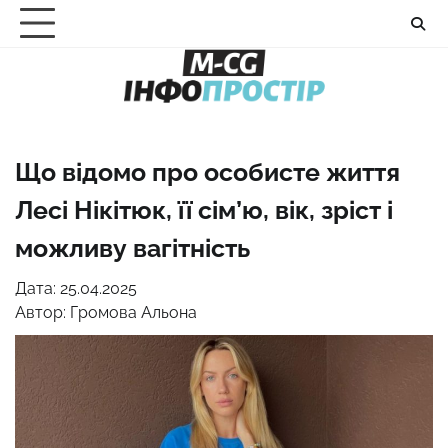
Перейти
до
вмісту
Що відомо про особисте життя
Лесі Нікітюк, її сім’ю, вік, зріст і
можливу вагітність
Дата: 25.04.2025
Автор:
Громова Альона