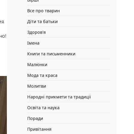
Все про тварин
Діти та батьки
ия
Здоров'я
но!
Імена
Книги та письменники
Малюнки
Мода та краса
Молитви
Народні прикмети та традиції
Освіта та наука
Поради
Привітання