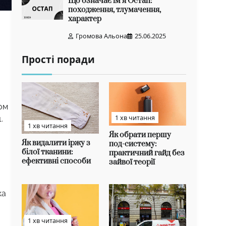
Що означає ім’я Остап:
походження, тлумачення,
характер
Громова Альона
25.06.2025
Прості поради
ом
1 хв читання
.
1 хв читання
Як обрати першу
Як видалити іржу з
под-систему:
білої тканини:
практичний гайд без
ефективні способи
зайвої теорії
ка
1 хв читання