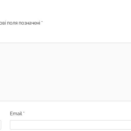
ові поля позначені
*
Email
*