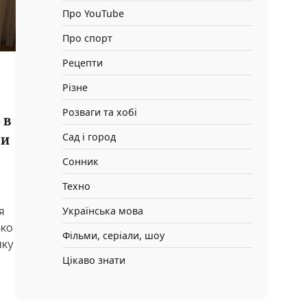
Про YouTube
Про спорт
Рецепти
Різне
Розваги та хобі
 в
Сад і город
 и
Сонник
Техно
Українська мова
я
ько
Фільми, серіали, шоу
ику
Цікаво знати