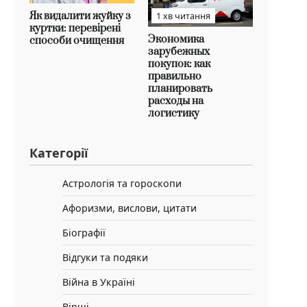
Як видалити жуйку з
1 хв читання
куртки: перевірені
Экономика
способи очищення
зарубежных
покупок: как
правильно
планировать
расходы на
логистику
Категорії
Астрологія та гороскопи
Афоризми, вислови, цитати
Біографії
Відгуки та подяки
Війна в Україні
Вірші