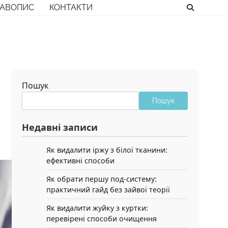
РАВОПИС
КОНТАКТИ
Пошук
Пошук
Недавні записи
Як видалити іржу з білої тканини:
ефективні способи
Як обрати першу под-систему:
практичний гайд без зайвої теорії
Як видалити жуйку з куртки:
перевірені способи очищення