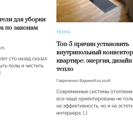
ели для уборки
та по законам
ТЕХНО
Топ-5 причин установить
025
внутрипольный конвектор
лет сто назад сказал
квартире: энергия, дизайн
мыть полы и чистить
тепло
]
Гавриленко Вадим
26.02.2026
Современные системы отоплени
все чаще ориентированы не тол
на эффективность, но и на эстет
интерьера. […]