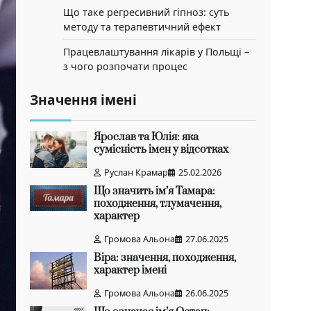
Що таке регресивний гіпноз: суть
методу та терапевтичний ефект
Працевлаштування лікарів у Польщі –
з чого розпочати процес
Значення імені
Ярослав та Юлія: яка
сумісність імен у відсотках
Руслан Крамар
25.02.2026
Що значить ім’я Тамара:
походження, тлумачення,
характер
Громова Альона
27.06.2025
Віра: значення, походження,
характер імені
Громова Альона
26.06.2025