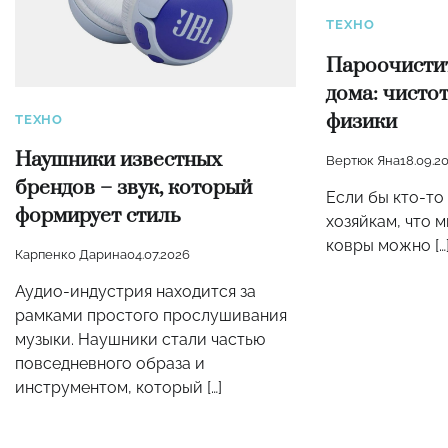
ТЕХНО
Пароочистит
дома: чисто
физики
ТЕХНО
Наушники известных
Вертюк Яна
18.09.2
брендов – звук, который
Если бы кто-то 
формирует стиль
хозяйкам, что 
ковры можно […
Карпенко Дарина
04.07.2026
Аудио-индустрия находится за
рамками простого прослушивания
музыки. Наушники стали частью
повседневного образа и
инструментом, который […]