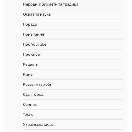
Народні прикмети та традиції
Освіта та наука
Поради
Привітання
Про YouTube
Про спорт
Рецепти
Різне
Розваги та хобі
Сад і город
Сонник
Техно
Українська мова