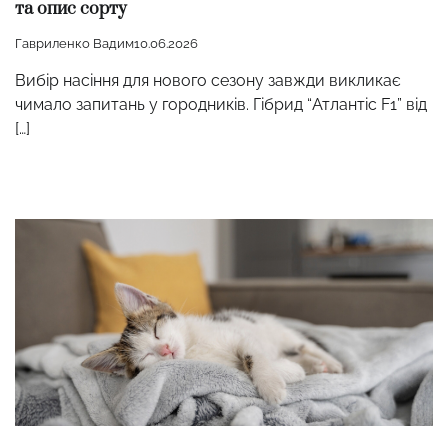
та опис сорту
Гавриленко Вадим
10.06.2026
Вибір насіння для нового сезону завжди викликає
чимало запитань у городників. Гібрид “Атлантіс F1” від
[…]