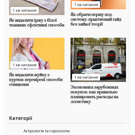
1 хв читання
1 хв читання
Як обрати першу под-
систему: практичний гайд
Як видалити іржу з білої
без зайвої теорії
тканини: ефективні способи
1 хв читання
Як видалити жуйку з
1 хв читання
куртки: перевірені способи
очищення
Экономика зарубежных
покупок: как правильно
планировать расходы на
логистику
Категорії
Астрологія та гороскопи