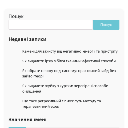
Пошук
Пошук
Недавні записи
Камені для захисту від негативної енергії та пристріту
Як видалити іржу з білої тканини: ефективні способи
Як обрати першу под-систему: практичний гайд без
зайвої теорії
Як видалити жуйку з куртки: перевірені способи
очищення
Що таке регресивний гіпноз: суть методу та
терапевтичний ефект
Значення імені