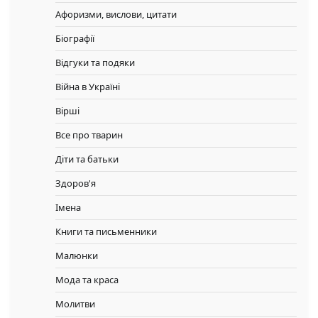
Афоризми, вислови, цитати
Біографії
Відгуки та подяки
Війна в Україні
Вірші
Все про тварин
Діти та батьки
Здоров'я
Імена
Книги та письменники
Малюнки
Мода та краса
Молитви