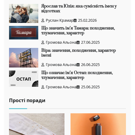
Ярослав та Юлія: яка сумісність імен у
відсотках
Руслан Крамар
25.02.2026
Що значить ім’я Тамара: походження,
тлумачення, характер
Громова Альона
27.06.2025
Віра: значення, походження, характер
імені
Громова Альона
26.06.2025
Що означає ім’я Остап: походження,
тлумачення, характер
Громова Альона
25.06.2025
Прості поради