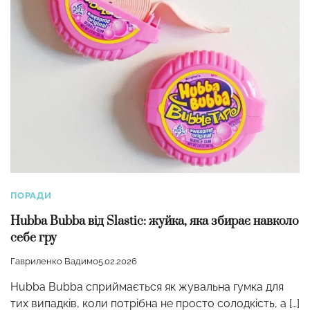
ПОРАДИ
Hubba Bubba від Slastic: жуйка, яка збирає навколо
себе гру
Гавриленко Вадим
05.02.2026
Hubba Bubba сприймається як жувальна гумка для
тих випадків, коли потрібна не просто солодкість, а […]