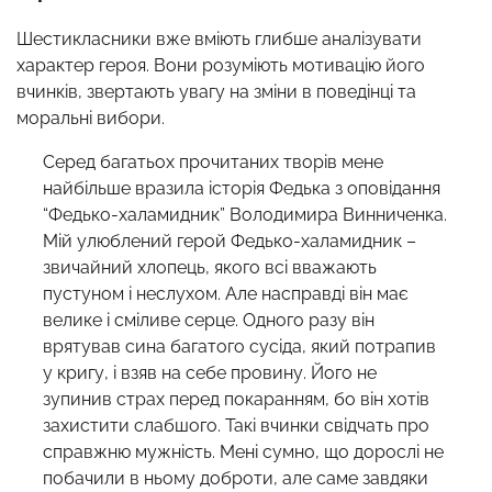
Шестикласники вже вміють глибше аналізувати
характер героя. Вони розуміють мотивацію його
вчинків, звертають увагу на зміни в поведінці та
моральні вибори.
Серед багатьох прочитаних творів мене
найбільше вразила історія Федька з оповідання
“Федько-халамидник” Володимира Винниченка.
Мій улюблений герой Федько-халамидник –
звичайний хлопець, якого всі вважають
пустуном і неслухом. Але насправді він має
велике і сміливе серце. Одного разу він
врятував сина багатого сусіда, який потрапив
у кригу, і взяв на себе провину. Його не
зупинив страх перед покаранням, бо він хотів
захистити слабшого. Такі вчинки свідчать про
справжню мужність. Мені сумно, що дорослі не
побачили в ньому доброти, але саме завдяки