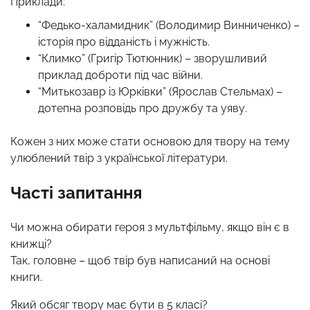
Приклади:
“Федько-халамидник” (Володимир Винниченко) –
історія про відданість і мужність.
“Климко” (Григір Тютюнник) – зворушливий
приклад доброти під час війни.
“Митькозавр із Юрківки” (Ярослав Стельмах) –
дотепна розповідь про дружбу та уяву.
Кожен з них може стати основою для твору на тему
улюблений твір з української літератури.
Часті запитання
Чи можна обирати героя з мультфільму, якщо він є в
книжці?
Так, головне – щоб твір був написаний на основі
книги.
Який обсяг твору має бути в 5 класі?