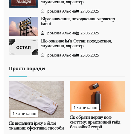
тлумачення, характер
Громова Альона
27.06.2025
Віра: значення, походження, характер
імені
Громова Альона
26.06.2025
Що означає ім’я Остап: походження,
тлумачення, характер
Громова Альона
25.06.2025
Прості поради
1 хв читання
1 хв читання
Як обрати першу под-
систему: практичний гайд
Як видалити іржу з білої
без зайвої теорії
тканини: ефективні способи