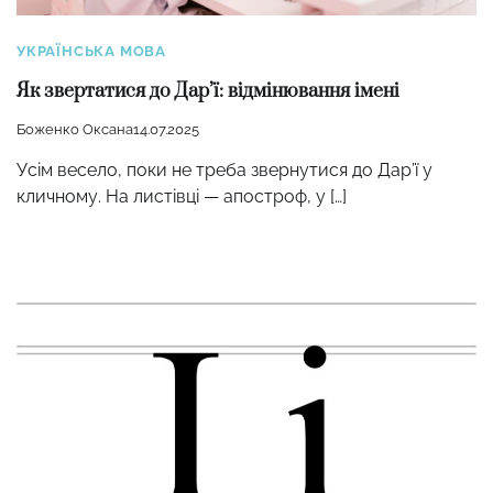
УКРАЇНСЬКА МОВА
Як звертатися до Дар’ї: відмінювання імені
Боженко Оксана
14.07.2025
Усім весело, поки не треба звернутися до Дар’ї у
кличному. На листівці — апостроф, у […]