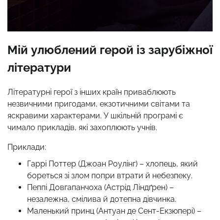
Мій улюблений герой із зарубіжної
літератури
Літературні герої з інших країн приваблюють
незвичними пригодами, екзотичними світами та
яскравими характерами. У шкільній програмі є
чимало прикладів, які захоплюють учнів.
Приклади:
Гаррі Поттер (Джоан Роулінг) – хлопець, який
бореться зі злом попри втрати й небезпеку.
Пеппі Довгапанчоха (Астрід Ліндґрен) –
незалежна, смілива й дотепна дівчинка.
Маленький принц (Антуан де Сент-Екзюпері) –