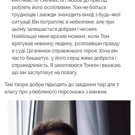
кмітливість, сміливість і любов до пригод
роблять його особливим. Том не боїться
труднощів і завжди знаходить вихід з будь-якої
ситуації. Він потрапляє в небезпеки, але при
цьому залишається добрим і чесним.
Найбільше мене вразив момент, коли Том
врятував невинну людину, розповівши правду
в суді. Це вчинок справжнього героя. Хоча він
часто бешкетує, у його серці живе доброта і
справедливість. Я захоплююся Томом і вважаю,
що він заслуговує на повагу.
Такі твори добре підходять до завдання твір для 7
класу про улюбленого персонажа з книжки.