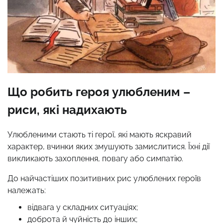
Що робить героя улюбленим –
риси, які надихають
Улюбленими стають ті герої, які мають яскравий
характер, вчинки яких змушують замислитися. Їхні дії
викликають захоплення, повагу або симпатію.
До найчастіших позитивних рис улюблених героїв
належать:
відвага у складних ситуаціях;
доброта й чуйність до інших;