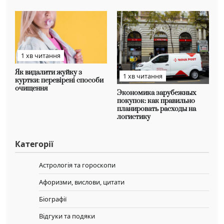
1 хв читання
Як видалити жуйку з
1 хв читання
куртки: перевірені способи
очищення
Экономика зарубежных
покупок: как правильно
планировать расходы на
логистику
Категорії
Астрологія та гороскопи
Афоризми, вислови, цитати
Біографії
Відгуки та подяки