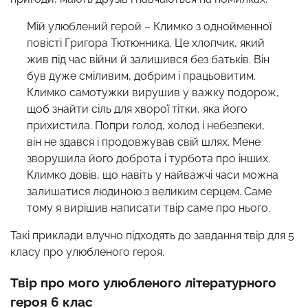
Мій улюблений герой – Климко з однойменної
повісті Григора Тютюнника. Це хлопчик, який
жив під час війни й залишився без батьків. Він
був дуже сміливим, добрим і працьовитим.
Климко самотужки вирушив у важку подорож,
щоб знайти сіль для хворої тітки, яка його
прихистила. Попри голод, холод і небезпеки,
він не здався і продовжував свій шлях. Мене
зворушила його доброта і турбота про інших.
Климко довів, що навіть у найважчі часи можна
залишатися людиною з великим серцем. Саме
тому я вирішив написати твір саме про нього.
Такі приклади влучно підходять до завдання твір для 5
класу про улюбленого героя.
Твір про мого улюбленого літературного
героя 6 клас