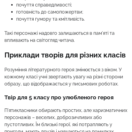
почуття справедливості;
готовність до самопожертви;
почуття гумору та кмітливість.
Такі персонажі надовго залишаються в пам’яті та
впливають на світогляд читача.
Приклади творів для різних класів
Розуміння літературного героя змінюється з віком. У
кожному класі учні звертають увагу на різні сторони
образу, що відображається у письмових роботах.
Твір для 5 класу про улюбленого героя
П’ятикласники обирають простих, але харизматичних
персонажів – веселих, доброзичливих або
пустотливих. Їм близькі герої, які потрапляють у
пригоди, мають друзів і навчаються на помилках.