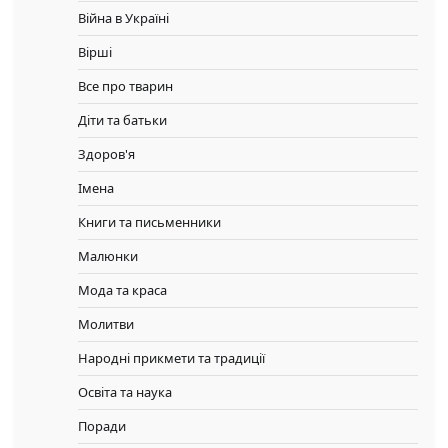
Війна в Україні
Вірші
Все про тварин
Діти та батьки
Здоров'я
Імена
Книги та письменники
Малюнки
Мода та краса
Молитви
Народні прикмети та традиції
Освіта та наука
Поради