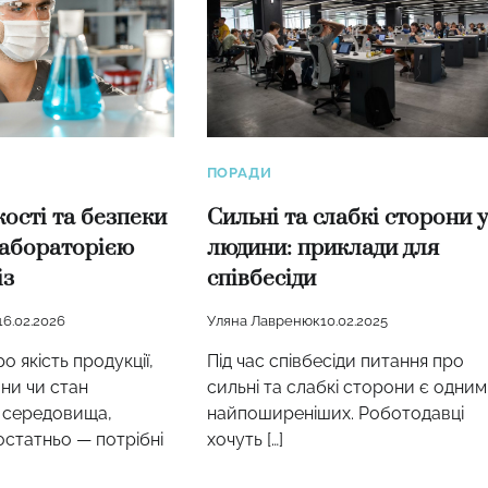
ПОРАДИ
Сильні та слабкі сторони у
кості та безпеки
людини: приклади для
лабораторією
співбесіди
із
Уляна Лавренюк
10.02.2025
16.02.2026
Під час співбесіди питання про
о якість продукції,
сильні та слабкі сторони є одним 
ни чи стан
найпоширеніших. Роботодавці
 середовища,
хочуть […]
статньо — потрібні