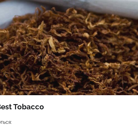
est Tobacco
ться: