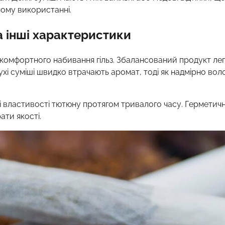
ому використанні.
а інші характеристики
 комфортного набивання гільз. Збалансований продукт ле
ухі суміші швидко втрачають аромат, тоді як надмірно воло
і властивості тютюну протягом тривалого часу. Герметич
ати якості.