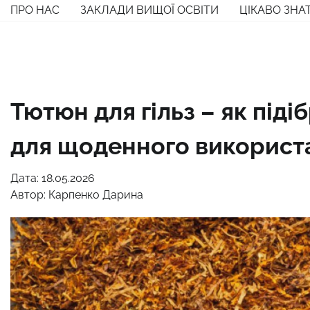
Перейти
ПРО НАС
ЗАКЛАДИ ВИЩОЇ ОСВІТИ
ЦІКАВО ЗНА
до
вмісту
Тютюн для гільз – як під
для щоденного використ
Дата: 18.05.2026
Автор:
Карпенко Дарина