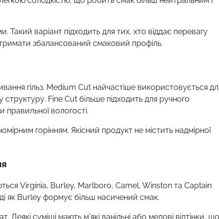
із легкою солодкістю, що робить смак більш нейтральним і
и. Такий варіант підходить для тих, хто віддає перевагу
отримати збалансований смаковий профіль.
ивання гільз. Medium Cut найчастіше використовується дл
у структуру. Fine Cut більше підходить для ручного
ви правильної вологості.
омірним горінням. Якісний продукт не містить надмірної
ня
ся Virginia, Burley, Marlboro, Camel, Winston та Captain
оді як Burley формує більш насичений смак.
. Деякі суміші мають м’які ванільні або медові відтінки, щ