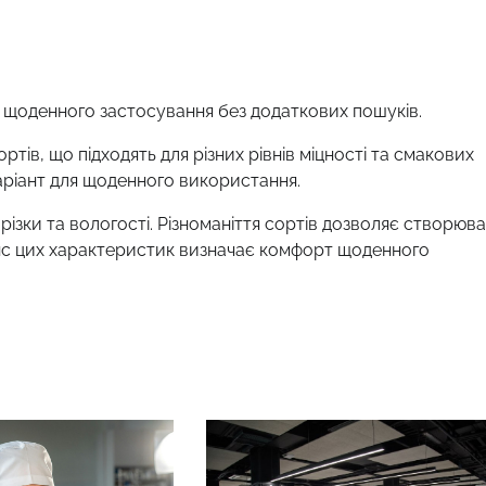
 щоденного застосування без додаткових пошуків.
тів, що підходять для різних рівнів міцності та смакових
аріант для щоденного використання.
арізки та вологості. Різноманіття сортів дозволяє створюв
ланс цих характеристик визначає комфорт щоденного