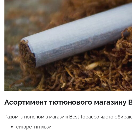
Асортимент тютюнового магазину B
Разом із тютюном в магазині Best Tobacco часто обираю
сигаретні гільзи;