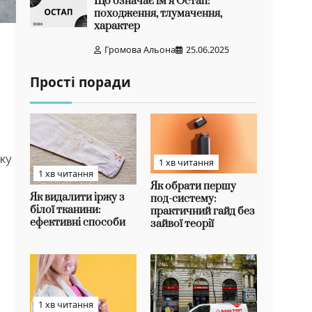
Що означає ім’я Остап:
походження, тлумачення,
характер
Громова Альона
25.06.2025
Прості поради
аку
1 хв читання
1 хв читання
.
Як обрати першу
Як видалити іржу з
под-систему:
білої тканини:
практичний гайд без
ефективні способи
зайвої теорії
1 хв читання