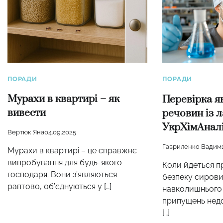
ПОРАДИ
ПОРАДИ
Мурахи в квартирі – як
Перевірка я
вивести
речовин із 
УкрХімАнал
Вертюк Яна
04.09.2025
Гавриленко Вадим
Мурахи в квартирі – це справжнє
випробування для будь-якого
Коли йдеться пр
господаря. Вони з’являються
безпеку сирови
раптово, об’єднуються у […]
навколишнього
припущень недо
[…]