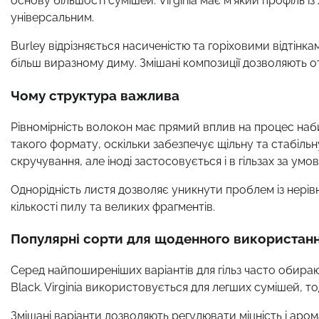
основу більшості сумішей. Virginia має м’який профіль 
універсальним.
Burley відрізняється насиченістю та горіховими відтінкам
більш виразному диму. Змішані композиції дозволяють 
Чому структура важлива
Рівномірність волокон має прямий вплив на процес наб
такого формату, оскільки забезпечує щільну та стабільн
скручування, але іноді застосовується і в гільзах за умо
Однорідність листя дозволяє уникнути проблем із нерівн
кількості пилу та великих фрагментів.
Популярні сорти для щоденного використан
Серед найпоширеніших варіантів для гільз часто обирають
Black. Virginia використовується для легших сумішей, т
Змішані варіанти дозволяють регулювати міцність і аромат