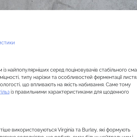
ристики
 із найпопулярніших серед поціновувачів стабільного см
іцності, типу нарізки та особливостей ферментації листя
вологості, що впливають на якість набивання. Саме тому
ільз
із правильними характеристиками для щоденного
ше використовуються Virginia та Burley, які формують