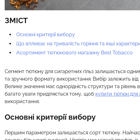
ЗМІСТ
Основні критерії вибору
Що впливає на тривалість горіння та інші характе
Асортимент тютюнового магазину Best Tobacco
Сегмент тютюну для сигаретних гільз залишається одним
та зручного формату використання. Вибір залежить від м
Велике значення має однорідність структури та рівень 
багато уваги приділяється тому, щоб
купити тютюн для г
використання.
Основні критерії вибору
Першим параметром залишається сорт тютюну. Найчасті