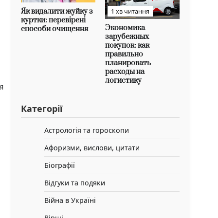
Як видалити жуйку з
1 хв читання
куртки: перевірені
Экономика
способи очищення
зарубежных
покупок: как
правильно
планировать
расходы на
логистику
я
Категорії
Астрологія та гороскопи
Афоризми, вислови, цитати
Біографії
Відгуки та подяки
Війна в Україні
о
Вірші