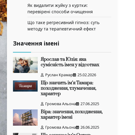
Як видалити жуйку з куртки:
перевірені способи очищення
Що таке регресивний гіпноз: суть
методу та терапевтичний ефект
Значення імені
Ярослав та Юлія: яка
сумісність імен у відсотках
Руслан Крамар
25.02.2026
Що значить ім’я Тамара:
походження, тлумачення,
характер
Громова Альона
27.06.2025
Віра: значення, походження,
характер імені
Громова Альона
26.06.2025