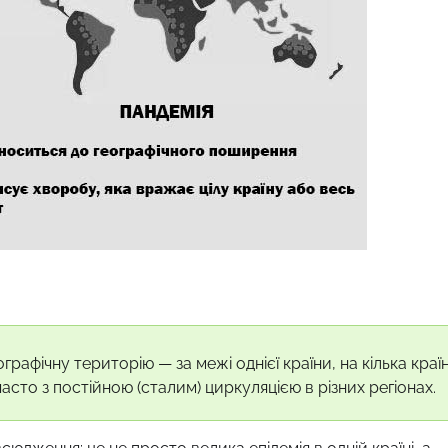
рафічну територію — за межі однієї країни, на кілька краї
часто з постійною (сталим) циркуляцією в різних регіонах.