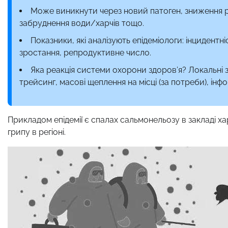
Може виникнути через новий патоген, зниження рі
забруднення води/харчів тощо.
Показники, які аналізують епідеміологи: інцидентні
зростання, репродуктивне число.
Яка реакція системи охорони здоров’я? Локальні з
трейсинг, масові щеплення на місці (за потреби), ін
Прикладом епідемії є спалах сальмонельозу в закладі хар
грипу в регіоні.