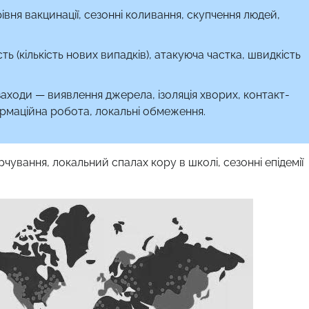
вня вакцинації, сезонні коливання, скупчення людей,
сть (кількість нових випадків), атакуюча частка, швидкість
аходи — виявлення джерела, ізоляція хворих, контакт-
формаційна робота, локальні обмеження.
чування, локальний спалах кору в школі, сезонні епідемії