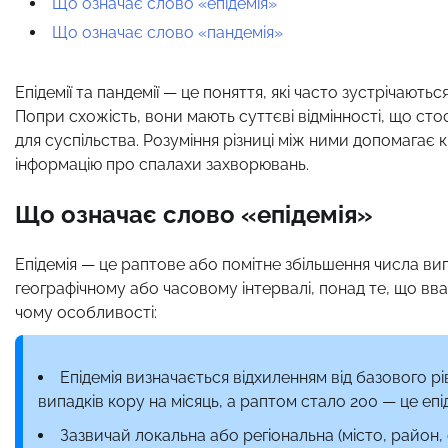
Що означає слово «епідемія»
Що означає слово «пандемія»
Епідемії та пандемії — це поняття, які часто зустрічают
Попри схожість, вони мають суттєві відмінності, що ст
для суспільства. Розуміння різниці між ними допомагає
інформацію про спалахи захворювань.
Що означає слово «епідемія»
Епідемія — це раптове або помітне збільшення числа ви
географічному або часовому інтервалі, понад те, що вва
чому особливості:
Епідемія визначається відхиленням від базового рі
випадків кору на місяць, а раптом стало 200 — це епід
Зазвичай локальна або регіональна (місто, район, 