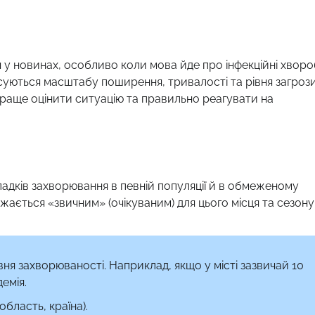
ься у новинах, особливо коли мова йде про інфекційні хворо
осуються масштабу поширення, тривалості та рівня загроз
 краще оцінити ситуацію та правильно реагувати на
падків захворювання в певній популяції й в обмеженому
жається «звичним» (очікуваним) для цього місця та сезону
вня захворюваності. Наприклад, якщо у місті зазвичай 10
емія.
область, країна).