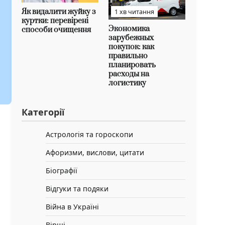
Як видалити жуйку з
1 хв читання
куртки: перевірені
Экономика
способи очищення
зарубежных
покупок: как
правильно
планировать
расходы на
логистику
Категорії
Астрологія та гороскопи
Афоризми, вислови, цитати
Біографії
Відгуки та подяки
Війна в Україні
Вірші