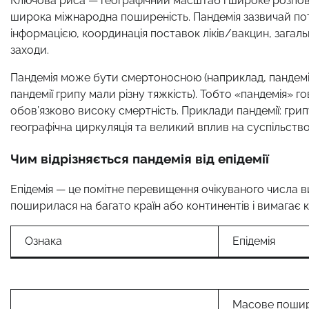
Ключова риса — географічний масштаб і широке розповсю
широка міжнародна поширеність. Пандемія зазвичай пот
інформацією, координація поставок ліків/вакцин, загаль
заходи.
Пандемія може бути смертоносною (наприклад, пандемія 1
пандемії грипу мали різну тяжкість). Тобто «пандемія» 
обов’язково високу смертність. Приклади пандемії: грипу
географічна циркуляція та великий вплив на суспільство
Чим відрізняється пандемія від епідемії
Епідемія — це помітне перевищення очікуваного числа вип
поширилася на багато країн або континентів і вимагає к
Ознака
Епідемія
Масове пошир