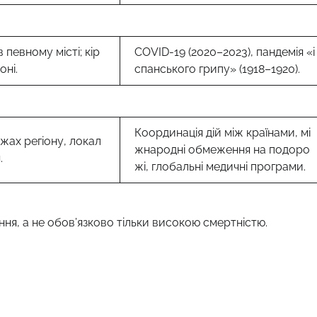
 певному місті; кір
COVID-19 (2020–2023), пандемія «і
оні.
спанського грипу» (1918–1920).
Координація дій між країнами, мі
жах регіону, локал
жнародні обмеження на подоро
.
жі, глобальні медичні програми.
ня, а не обов’язково тільки високою смертністю.