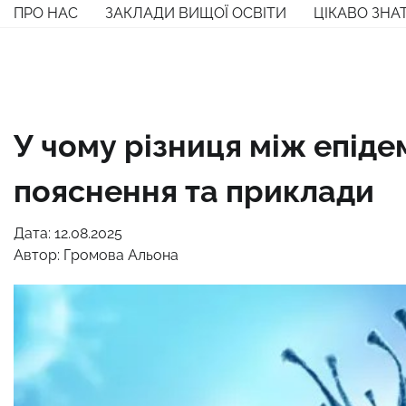
Перейти
ПРО НАС
ЗАКЛАДИ ВИЩОЇ ОСВІТИ
ЦІКАВО ЗНА
до
вмісту
У чому різниця між епіде
пояснення та приклади
Дата: 12.08.2025
Автор:
Громова Альона