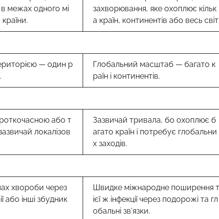
в межах одного мі
захворювання, яке охоплює кільк
 країни.
а країн, континентів або весь світ
риторією — один р
Глобальний масштаб — багато к
.
раїн і континентів.
роткочасною або т
Зазвичай тривала, бо охоплює б
зазвичай локалізов
агато країн і потребує глобальни
х заходів.
лах хвороби через
Швидке міжнародне поширення 
ії або інші збудник
ієї ж інфекції через подорожі та гл
обальні зв’язки.