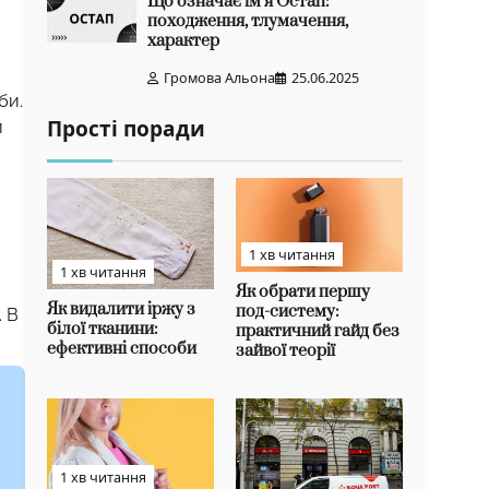
Що означає ім’я Остап:
походження, тлумачення,
характер
Громова Альона
25.06.2025
би.
Прості поради
и
1 хв читання
1 хв читання
Як обрати першу
Як видалити іржу з
под-систему:
. В
білої тканини:
практичний гайд без
ефективні способи
зайвої теорії
1 хв читання