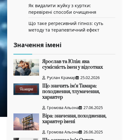
Як видалити жуйку з куртки:
перевірені способи очищення
Що таке регресивний гіпноз: суть
методу та терапевтичний ефект
Значення імені
Ярослав та Юлія: яка
сумісність імен у відсотках
Руслан Крамар
25.02.2026
Що значить ім’я Тамара:
походження, тлумачення,
характер
Громова Альона
27.06.2025
Віра: значення, походження,
характер імені
Громова Альона
26.06.2025