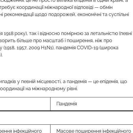
дження: це не просто велика епідемія в одній країні, а
ребує координації міжнародної відповіді — обмін
ні рекомендації щодо подорожей, економічні та суспільні
918 року), так і відносно помірною за летальністю (певні
говорить більше про масштаб і поширення, ніж про
 (1918, 1957, 2009 H1N1), пандемія COVID-19 (широка
).
адків у певній місцевості, а пандемія — це епідемія, що
оординації на міжнародному рівні.
Пандемія
ення інфекційного
Масове поширення інфекційного