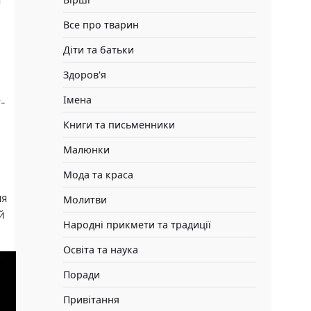
я
Все про тварин
Діти та батьки
Здоров'я
Імена
-
Книги та письменники
Малюнки
Мода та краса
ня
Молитви
й
Народні прикмети та традиції
Освіта та наука
Поради
Привітання