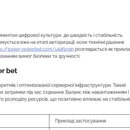
нтом цифрової культури, де швидкість і стабільність
ується вже на етапі авторизації, коли технічні рішення
ps://poker-pokerbet.com/uk#login
розглядається як прикл
хуванням вимог безпеки та зручності.
r bet
ритмів і оптимізованої серверної інфраструктури. Такий
 затримки під час з’єднання. Баланс між навантаженням і
о розподілу ресурсів, що позитивно впливає на стабільні
Приклад застосування