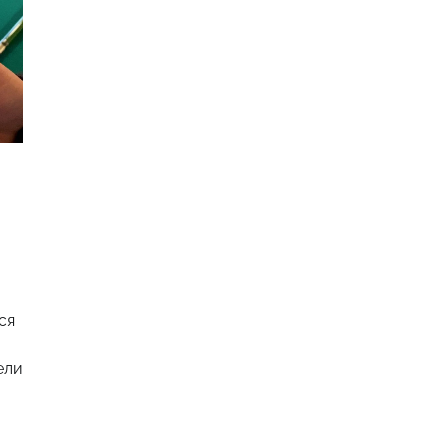
ся
ели