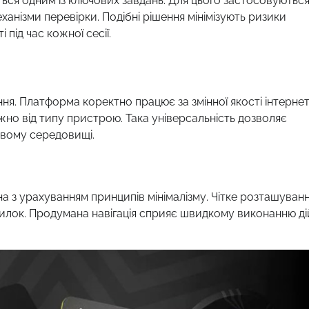
ься одним із ключових завдань. Для цього застосовуютьс
ханізми перевірки. Подібні рішення мінімізують ризики
під час кожної сесії.
ня. Платформа коректно працює за змінної якості інтернет
ежно від типу пристрою. Така універсальність дозволяє
вому середовищі.
а з урахуванням принципів мінімалізму. Чітке розташуван
омилок. Продумана навігація сприяє швидкому виконанню ді