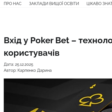
Перейти
ПРО НАС
ЗАКЛАДИ ВИЩОЇ ОСВІТИ
ЦІКАВО ЗНА
до
вмісту
Вхід у Poker Bet – техноло
користувачів
Дата: 25.12.2025
Автор:
Карпенко Дарина