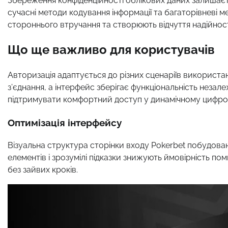
Збереження конфіденційності облікових даних залишаєт
сучасні методи кодування інформації та багаторівневі ме
стороннього втручання та створюють відчуття надійності 
Що ще важливо для користувачів
Авторизація адаптується до різних сценаріїв використан
з’єднання, а інтерфейс зберігає функціональність незал
підтримувати комфортний доступ у динамічному цифро
Оптимізація інтерфейсу
Візуальна структура сторінки входу Pokerbet побудован
елементів і зрозумілі підказки знижують ймовірність п
без зайвих кроків.