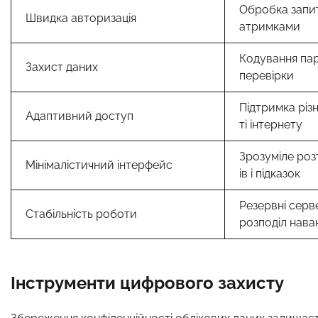
Обробка запиті
Швидка авторизація
атримками
Кодування паро
Захист даних
перевірки
Підтримка різн
Адаптивний доступ
ті інтернету
Зрозуміле ро
Мінімалістичний інтерфейс
ів і підказок
Резервні серв
Стабільність роботи
розподіл нав
Інструменти цифрового захисту