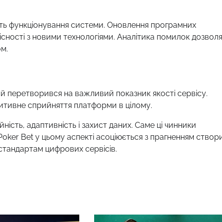
сть функціонування системи. Оновлення програмних
існості з новими технологіями. Аналітика помилок дозвол
м.
 й перетворився на важливий показник якості сервісу.
зитивне сприйняття платформи в цілому.
ійність, адаптивність і захист даних. Саме ці чинники
oker Bet у цьому аспекті асоціюється з прагненням створ
 стандартам цифрових сервісів.