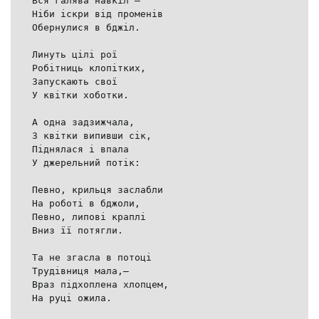
Вся галява навкіл —
Ніби іскри від променів
Обернулися в бджіл.
Линуть цілі рої
Робітниць клопітких,
Запускають свої
У квітки хоботки.
А одна задзижчала,
З квітки випивши сік,
Піднялася і впала
У джерельний потік:
Певно, крильця заслабли
На роботі в бджоли,
Певно, липові краплі
Вниз її потягли.
Та не згасла в потоці
Трудівниця мала,—
Враз підхоплена хлопцем,
На руці ожила.