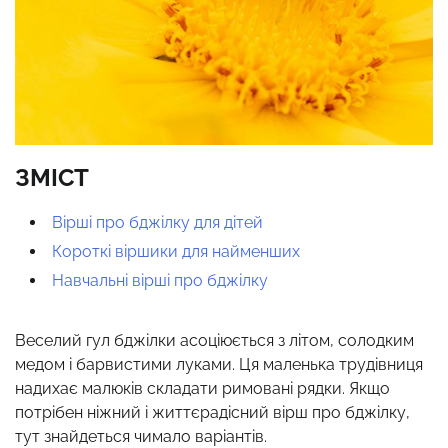
ЗМІСТ
Вірші про бджілку для дітей
Короткі віршики для найменших
Навчальні вірші про бджілку
Веселий гул бджілки асоціюється з літом, солодким
медом і барвистими луками. Ця маленька трудівниця
надихає малюків складати римовані рядки. Якщо
потрібен ніжний і життєрадісний вірш про бджілку,
тут знайдеться чимало варіантів.