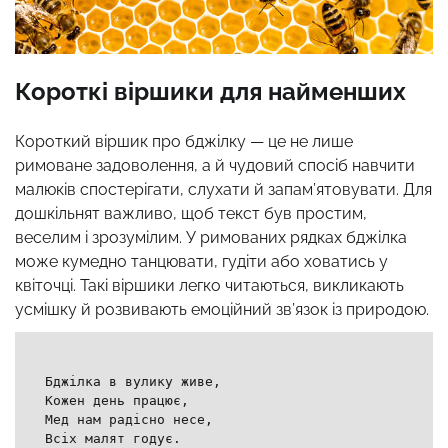
Короткі віршики для найменших
Короткий віршик про бджілку — це не лише
римоване задоволення, а й чудовий спосіб навчити
малюків спостерігати, слухати й запам’ятовувати. Для
дошкільнят важливо, щоб текст був простим,
веселим і зрозумілим. У римованих рядках бджілка
може кумедно танцювати, гудіти або ховатись у
квіточці. Такі віршики легко читаються, викликають
усмішку й розвивають емоційний зв’язок із природою.
Бджілка в вулику живе,
Кожен день працює,
Мед нам радісно несе,
Всіх малят годує.