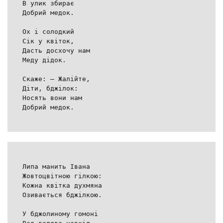
В улик збирає
Добрий медок.
Ох і солодкий
Сік у квіток,
Дасть досхочу нам
Меду дідок.
Скаже: — Жалійте,
Діти, бджілок:
Носять вони нам
Добрий медок.
Липа манить Івана
Жовтоцвітною гілкою:
Кожна квітка духмяна
Озивається бджілкою.
У бджолиному гомоні