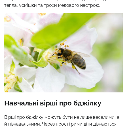
тепла, усмішки та трохи медового настрою.
Навчальні вірші про бджілку
Вірші про бджілку можуть бути не лише веселими, а
й пізнавальними. Через прості рими діти дізнаються,