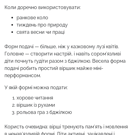
Коли доречно використовувати:
ранкове коло
тиждень про природу
свята весни чи праці
Форм подачі — більше, ніж у казковому лузі квітів.
Головне — створити настрій, і навіть сором’язливі
діти почнуть гудіти разом з бджілкою. Весела форма
подачі робить простий віршик майже міні-
перформансом.
У якій формі можна подати:
хорове читання
віршик із рухами
рольова гра з бджілкою
Користь очевидна: вірші тренують пам’ять і мовлення
в ненав’язливій формі. Діти активні, зацікавлені і