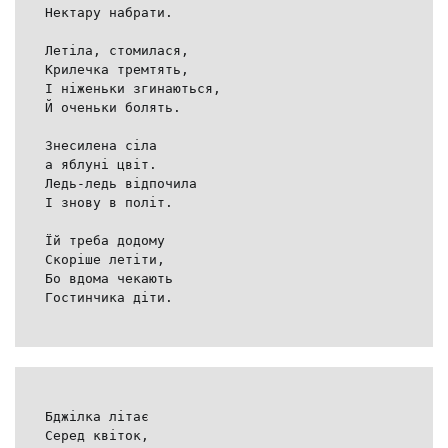
Нектару набрати.
Летіла, стомилася,
Крилечка тремтять,
І ніженьки згинаються,
Й оченьки болять.
Знесилена сіла
а яблуні цвіт.
Ледь-ледь відпочила
І знову в політ.
Їй треба додому
Скоріше летіти,
Бо вдома чекають
Гостинчика діти.
Бджілка літає
Серед квіток,