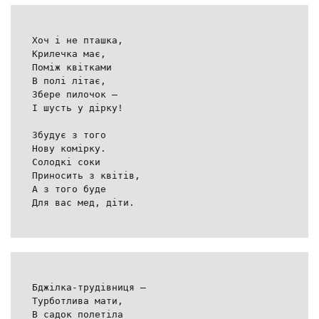
Хоч і не пташка,
Крилечка має,
Поміж квітками
В полі літає,
Збере пилочок –
І шусть у дірку!
Збудує з того
Нову комірку.
Солодкі соки
Приносить з квітів,
А з того буде
Для вас мед, діти.
Бджілка-трудівниця –
Турботлива мати,
В садок полетіла