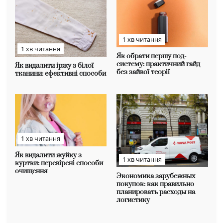
1 хв читання
1 хв читання
Як обрати першу под-
систему: практичний гайд
Як видалити іржу з білої
без зайвої теорії
тканини: ефективні способи
1 хв читання
Як видалити жуйку з
1 хв читання
куртки: перевірені способи
очищення
Экономика зарубежных
покупок: как правильно
планировать расходы на
логистику