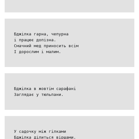
Бджілка гарна, чепурна
і працює допізна.
Смачний мед приносить всім
І дорослим і малим.
Бджілка в жовтім сарафані
Заглядає у тюльпани.
У садочку між гілками
Бджілка ділиться віршами.