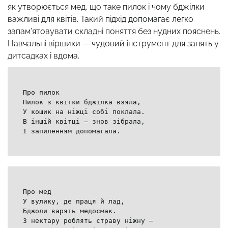
як утворюється мед, що таке пилок і чому бджілки
важливі для квітів. Такий підхід допомагає легко
запам’ятовувати складні поняття без нудних пояснень.
Навчальні віршики — чудовий інструмент для занять у
дитсадках і вдома.
Про пилок
Пилок з квітки бджілка взяла,
У кошик на ніжці собі поклала.
В іншій квітці — знов зібрала,
І запиленням допомагала.
Про мед
У вулику, де праця й лад,
Бджоли варять медосмак.
З нектару роблять страву ніжну —