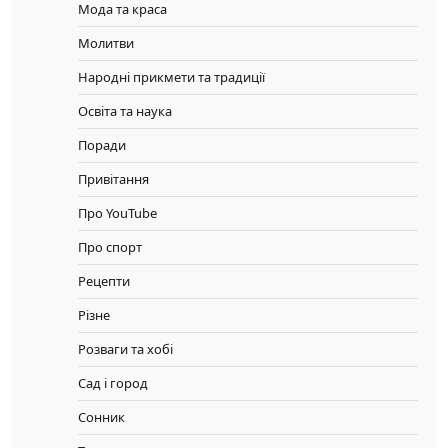
Мода та краса
Молитви
Народні прикмети та традиції
Освіта та наука
Поради
Привітання
Про YouTube
Про спорт
Рецепти
Різне
Розваги та хобі
Сад і город
Сонник