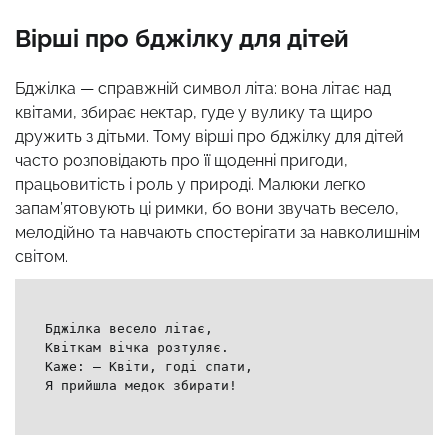
Вірші про бджілку для дітей
Бджілка — справжній символ літа: вона літає над
квітами, збирає нектар, гуде у вулику та щиро
дружить з дітьми. Тому вірші про бджілку для дітей
часто розповідають про її щоденні пригоди,
працьовитість і роль у природі. Малюки легко
запам’ятовують ці римки, бо вони звучать весело,
мелодійно та навчають спостерігати за навколишнім
світом.
Бджілка весело літає,
Квіткам вічка розтуляє.
Каже: — Квіти, годі спати,
Я прийшла медок збирати!