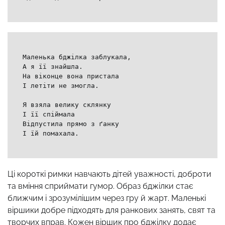
Маленька бджілка заблукала,
А я її знайшла.
На віконце вона пристала
І летіти не змогла.
Я взяла велику склянку
І її спіймала
Відпустила прямо з ґанку
І їй помахала.
Ці короткі римки навчають дітей уважності, доброти
та вміння сприймати гумор. Образ бджілки стає
ближчим і зрозумілішим через гру й жарт. Маленькі
віршики добре підходять для ранкових занять, свят та
творчих вправ. Кожен віршик про бджілку додає