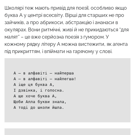
Школярі теж мають привід для поезії, особливо якщо
буква А у центрі всесвіту. Вірші для старших не про
зайчиків, а про абрикоси, абстракцію і ананаси в
окулярах. Вони ритмічні, живі й не прикидаються “для
малят” – це вже серйозна поезія з гумором. У
кожному рядку літеру А можна вистежити, як агента
під прикриттям, і впіймати на гарячому у слові.
А — в алфавіті — найперша
А — в алфавіті — найлегша!
А іще ця буква А,
І дзвінка, і голосна.
А ще хоче буква А,
Щоби Алла букви знала,
А тоді до школи йшла.