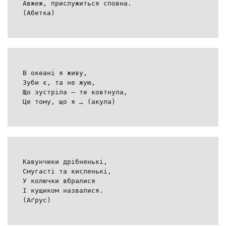
Авжеж, прислужиться сповна.
(Абетка)
В океані я живу,
Зуби є, та не жую,
Що зустріла – те ковтнула,
Це тому, що я … (акула)
Кавунчики дрібненькі,
Смугасті та кисленькі,
У колючки вбралися
І кущиком назвалися.
(Аґрус)