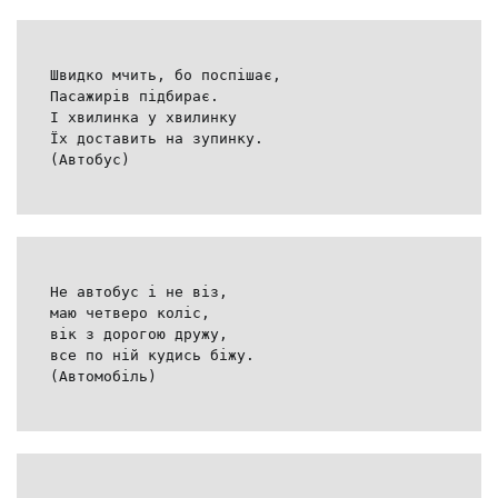
Швидко мчить, бо поспішає,
Пасажирів підбирає.
І хвилинка у хвилинку
Їх доставить на зупинку.
(Автобус)
Не автобус і не віз,
маю четверо коліс,
вік з дорогою дружу,
все по ній кудись біжу.
(Автомобіль)