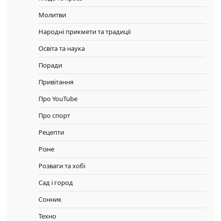
Молитви
Народні прикмети та традиції
Освіта та наука
Поради
Привітання
Про YouTube
Про спорт
Рецепти
Різне
Розваги та хобі
Сад і город
Сонник
Техно