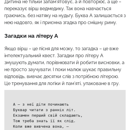
Дитина не тільки запам’ятовує, а й повторює, а ще –
переказує вірш ведмедику. Так вона навчається
граючись, без натяку на нудьгу. Буква А залишається з
нею надовго, як і приємна згадка про смішну риму.
Загадки на літеру А
Якщо вірш – це пісня для мозку, то загадка – це вже
інтелектуальний квест. Загадки про літеру А
змушують думати, порівнювати й робити висновки, а
не просто заучувати. І поки малюк шукає правильну
відповідь, вивчає десятки слів з потрібною літерою.
Це тренування для логіки й пам’яті, упаковане в гру.
А – з неї діти починають
Буквар читати з ранніх літ.
Екзамен перший свій складають,
Тож треба знать її як слід.
Коли вже вивчена вона, –