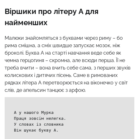
Віршики про літеру А для
найменших
Малюки знайомляться з буквами через риму – бо
рима смішна, а сміх швидше запускає мозок, ніж
броколі. Буква А на старті навчання веде себе як
чемна герцогиня – скромна, але всюди перша. Її не
треба вчити – вона вчить себе сама, з перших звуків
колискових і дитячих пісень. Саме в римованих
рядках літера А перетворюється на віконечко у світ
слів, де апельсин танцює з арфою.
А у нашого Мурка
Праця зовсім нелегка.
У словах із словника
Він шукає букву А.