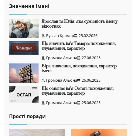
Значення імені
Ярослав та Юлія: яка сумісність імен у
відсотках
Руслан Крамар
25.02.2026
Що значить ім’я Тамара: походження,
тлумачення, характер
Громова Альона
27.06.2025
Віра: значення, походження, характер
імені
Громова Альона
26.06.2025
Що означає ім’я Остап: походження,
тлумачення, характер
Громова Альона
25.06.2025
Прості поради