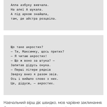
Алла азбуку вивчала.
На алеї А шукала.
А під аркою знайшла,
там, де айстра розцвіла.
Що таке акростих?
– Ти, Максимку, щось притих?
– Я читаю акростих!
– Що ж воно за штука? –
Запитав дідусь онука.
– Перші літери рядків
Зверху вниз я разом звів.
Ось і вийшло слово з них.
Це, дідусю, – акростих.
Навчальний вірш діє швидко, мов чарівне заклинання.