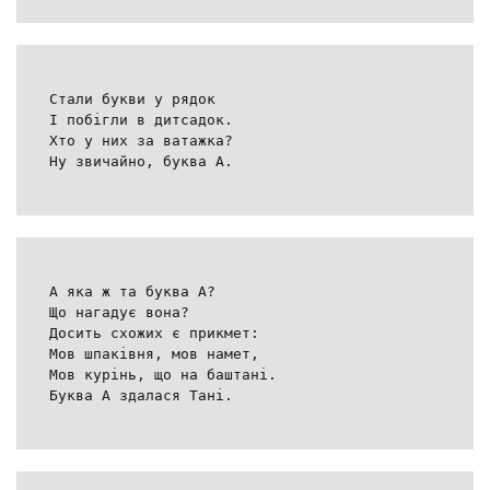
Стали букви у рядок
І побігли в дитсадок.
Хто у них за ватажка?
Ну звичайно, буква А.
А яка ж та буква А?
Що нагадує вона?
Досить схожих є прикмет:
Мов шпаківня, мов намет,
Мов курінь, що на баштані.
Буква А здалася Тані.