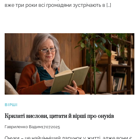
вже три роки всі громадяни зустрічають в […]
ВІРШІ
Крилаті вислови, цитати й вірші про онуків
Гавриленко Вадим
17.07.2025
Онуки – це найцінніший дарунок у житті, адже вони є