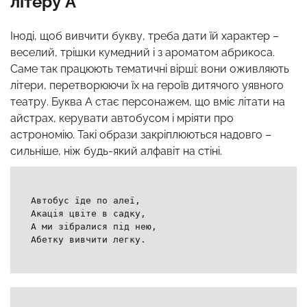
літеру А
Іноді, щоб вивчити букву, треба дати їй характер –
веселий, трішки кумедний і з ароматом абрикоса.
Саме так працюють тематичні вірші: вони оживляють
літери, перетворюючи їх на героїв дитячого уявного
театру. Буква А стає персонажем, що вміє літати на
айстрах, керувати автобусом і мріяти про
астрономію. Такі образи закріплюються надовго –
сильніше, ніж будь-який алфавіт на стіні.
Автобус їде по алеї,
Акація цвіте в садку,
А ми зібралися під нею,
Абетку вивчити легку.