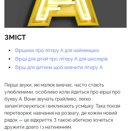
ЗМІСТ
Віршики про літеру А для найменших
Вірші для дітей про літеру А для школярів
Вірш для дитини щоб вивчити літеру А
Перші звуки, які малюк вивчає, часто стають
улюбленими, особливо коли йдеться про вірші про
букву А. Вони звучать грайливо, легко
запам’ятовуються і викликають усмішку. Така поезія
перетворює навчання на розвагу, де кожен новий
рядок — це відкриття. З такою абеткою хочеться
дружити довго і з натхненням.