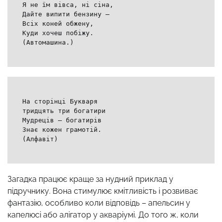
Я не їм вівса, ні сіна,
Дайте випити бензину —
Всіх коней обжену,
Куди хочеш побіжу.
(Автомашина.)
На сторінці Букваря
тридцять три богатири
Мудреців – богатирів
Знає кожен грамотій.
(Алфавіт)
Загадка працює краще за нудний приклад у
підручнику. Вона стимулює кмітливість і розвиває
фантазію, особливо коли відповідь – апельсин у
капелюсі або алігатор у акваріумі. До того ж, коли