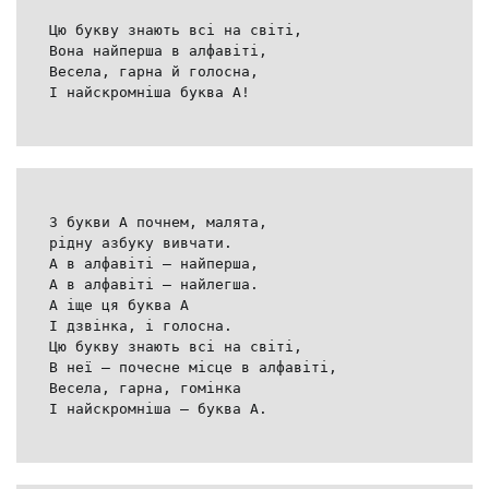
Цю букву знають всі на світі,
Вона найперша в алфавіті,
Весела, гарна й голосна,
І найскромніша буква А!
З букви А почнем, малята,
рідну азбуку вивчати.
А в алфавіті — найперша,
А в алфавіті — найлегша.
А іще ця буква А
І дзвінка, і голосна.
Цю букву знають всі на світі,
В неї – почесне місце в алфавіті,
Весела, гарна, гомінка
І найскромніша — буква А.