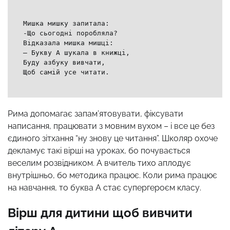
Мишка мишку запитала:
-Що сьогодні поробляла?
Відказала мишка мишці:
– Букву А шукала в книжці,
Буду азбуку вивчати,
Щоб самій усе читати.
Рима допомагає запам’ятовувати, фіксувати
написання, працювати з мовним вухом – і все це без
єдиного зітхання “ну знову це читання”. Школяр охоче
декламує такі вірші на уроках, бо почувається
веселим розвідником. А вчитель тихо аплодує
внутрішньо, бо методика працює. Коли рима працює
на навчання, то буква А стає супергероєм класу.
Вірш для дитини щоб вивчити