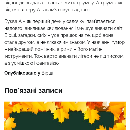
відповідь вгадана – настає мить тріумфу. А тріумф, як
відомо, літеру А запам’ятовує надовго.
Буква А – як перший день у садочку: пам’ятається
надовго, викликає хвилювання і змушує вивчати світ.
Вірші, загадки, сміх – усе працює на те, щоб вона
стала другом, а не лякаючим знаком. У навчанні гумор
– найкращий помічник, а рими – його магічні
інструменти. Тож варто вивчати літери не під тиском,
а з усмішкою і фантазією.
Опубліковано у
Вірші
Пов'язані записи