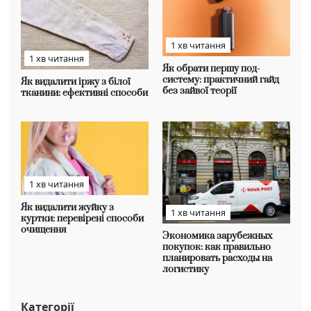
1 хв читання
1 хв читання
Як обрати першу под-
систему: практичний гайд
Як видалити іржу з білої
без зайвої теорії
тканини: ефективні способи
1 хв читання
Як видалити жуйку з
1 хв читання
куртки: перевірені способи
очищення
Экономика зарубежных
покупок: как правильно
планировать расходы на
логистику
Категорії