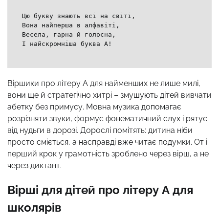
Цю букву знають всі на світі,
Вона найперша в алфавіті,
Весела, гарна й голосна,
І найскромніша буква А!
Віршики про літеру А для найменших не лише милі,
вони ще й стратегічно хитрі – змушують дітей вивчати
абетку без примусу. Мовна музика допомагає
розрізняти звуки, формує фонематичний слух і рятує
від нудьги в дорозі. Дорослі помітять: дитина ніби
просто сміється, а насправді вже читає подумки. От і
перший крок у грамотність зроблено через вірш, а не
через диктант.
Вірші для дітей про літеру А для
школярів