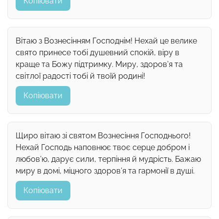
Копіювати
Вітаю з Вознесінням Господнім! Нехай це велике
свято принесе тобі душевний спокій, віру в
краще та Божу підтримку. Миру, здоров’я та
світлої радості тобі й твоїй родині!
Копіювати
Щиро вітаю зі святом Вознесіння Господнього!
Нехай Господь наповнює твоє серце добром і
любов’ю, дарує сили, терпіння й мудрість. Бажаю
миру в домі, міцного здоров’я та гармонії в душі.
Копіювати