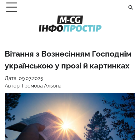
Перейти
до
вмісту
Вітання з Вознесінням Господнім
українською у прозі й картинках
Дата: 09.07.2025
Автор:
Громова Альона