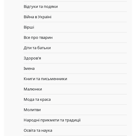
Відгуки та подяки
Війна в Україні
Вірші
Все про тварин
Діти та батьки
Здоров'я
Імена
Книги та письменники
Малюнки
Мода та краса
Молитви
Народні прикмети та традиції
Освіта та наука