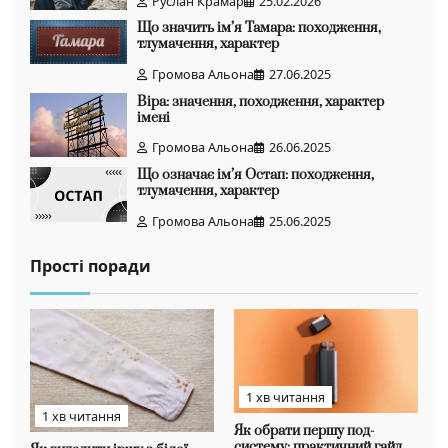
Руслан Крамар
25.02.2026
Що значить ім’я Тамара: походження,
тлумачення, характер
Громова Альона
27.06.2025
Віра: значення, походження, характер
імені
Громова Альона
26.06.2025
Що означає ім’я Остап: походження,
тлумачення, характер
Громова Альона
25.06.2025
Прості поради
1 хв читання
1 хв читання
Як обрати першу под-
систему: практичний гайд