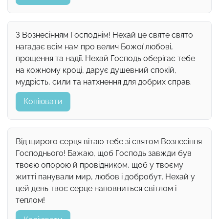
З Вознесінням Господнім! Нехай це святе свято
нагадає всім нам про велич Божої любові,
прощення та надії. Нехай Господь оберігає тебе
на кожному кроці, дарує душевний спокій,
мудрість, сили та натхнення для добрих справ.
Копіювати
Від щирого серця вітаю тебе зі святом Вознесіння
Господнього! Бажаю, щоб Господь завжди був
твоєю опорою й провідником, щоб у твоєму
житті панували мир, любов і добробут. Нехай у
цей день твоє серце наповниться світлом і
теплом!