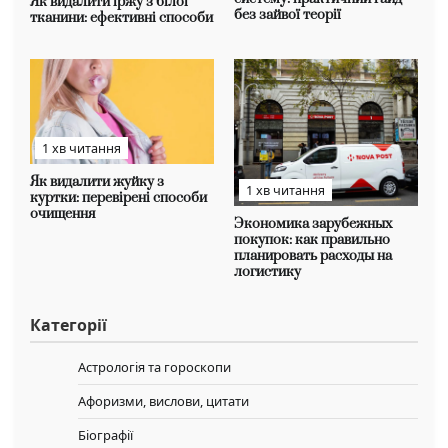
Як видалити іржу з білої
без зайвої теорії
тканини: ефективні способи
1 хв читання
Як видалити жуйку з
1 хв читання
куртки: перевірені способи
очищення
Экономика зарубежных
покупок: как правильно
планировать расходы на
логистику
Категорії
Астрологія та гороскопи
Афоризми, вислови, цитати
Біографії