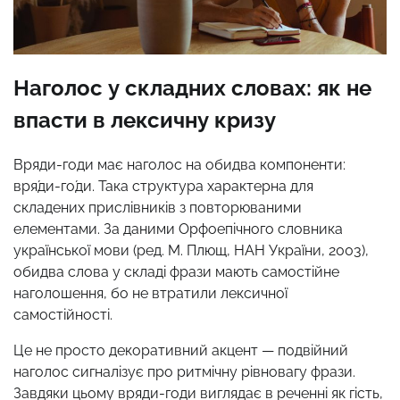
Наголос у складних словах: як не
впасти в лексичну кризу
Вряди-годи має наголос на обидва компоненти:
вря́ди-го́ди. Така структура характерна для
складених прислівників з повторюваними
елементами. За даними Орфоепічного словника
української мови (ред. М. Плющ, НАН України, 2003),
обидва слова у складі фрази мають самостійне
наголошення, бо не втратили лексичної
самостійності.
Це не просто декоративний акцент — подвійний
наголос сигналізує про ритмічну рівновагу фрази.
Завдяки цьому вряди-годи виглядає в реченні як гість,