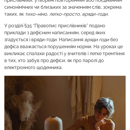
прислівники, утворені повторенням або поєднанням
синонімічних чи близьких за значенням слів, зокрема
таких, як
тихо-німо, легко-просто, вряди-годи
.
У розділі §35 “Правопис прислівників” подано
приклади з дефісним написанням, серед яких
згадується і вряди-годи. Написання
вряди годи
без
дефіса вважається порушенням норми. На уроках це
викликає спалахи радості у вчителів і легке тремтіння
в тих, хто забув про дефіси, як про паролі до
електронного щоденника.