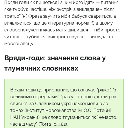
Вряди годи як пишеться і з чим його їдять — питання,
яке турбує частіше, ніж зустріч з викладачем після
третьої “н”. Фраза звучить ніби бабуся свариться, а
виявляється, що це літературна норма. Є в цьому
словосполученні якась магія: дивишся — ніби просто,
читаєш — губишся, використовуєш — виглядаєш
мовознавець.
Вряди-годи: значення слова у
тлумачних словниках
Вряди-годи це прислівник, що означає “рідко”, “з
великими перервами”, “раз у сто років, коли рак
свисне”. За Словником української мови в 20
томах (Інститут мовознавства ім. О.О. Потебні
НАН України), це слово тлумачиться як “нечасто,
час від часу” (Том 2, с. 482).