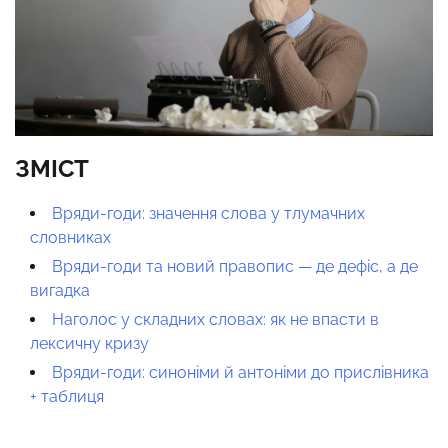
ЗМІСТ
Вряди-годи: значення слова у тлумачних
словниках
Вряди-годи та новий правопис — де дефіс, а де
вигадка
Наголос у складних словах: як не впасти в
лексичну кризу
Вряди-годи: синоніми й антоніми до прислівника
+ таблиця