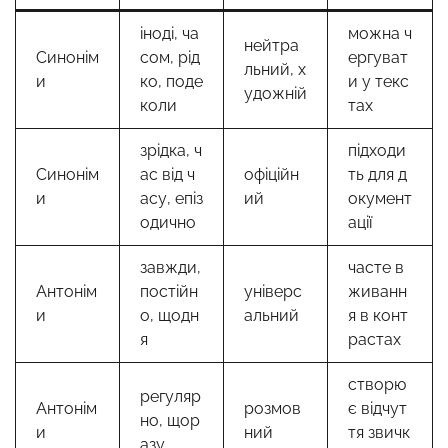
іноді, ча
можна ч
нейтра
Синонім
сом, рід
ергуват
льний, х
и
ко, поде
и у текс
удожній
коли
тах
зрідка, ч
підходи
Синонім
ас від ч
офіційн
ть для д
и
асу, епіз
ий
окумент
одично
ації
завжди,
часте в
Антонім
постійн
універс
живанн
и
о, щодн
альний
я в конт
я
растах
створю
регуляр
Антонім
розмов
є відчут
но, щор
и
ний
тя звичк
азу