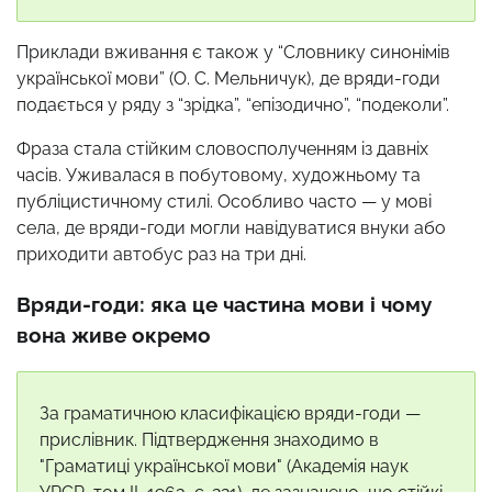
Приклади вживання є також у “Словнику синонімів
української мови” (О. С. Мельничук), де вряди-годи
подається у ряду з “зрідка”, “епізодично”, “подеколи”.
Фраза стала стійким словосполученням із давніх
часів. Уживалася в побутовому, художньому та
публіцистичному стилі. Особливо часто — у мові
села, де вряди-годи могли навідуватися внуки або
приходити автобус раз на три дні.
Вряди-годи: яка це частина мови і чому
вона живе окремо
За граматичною класифікацією вряди-годи —
прислівник. Підтвердження знаходимо в
"Граматиці української мови" (Академія наук