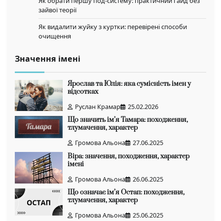
Як обрати першу под-систему: практичний гайд без
зайвої теорії
Як видалити жуйку з куртки: перевірені способи
очищення
Значення імені
Ярослав та Юлія: яка сумісність імен у
відсотках
Руслан Крамар
25.02.2026
Що значить ім’я Тамара: походження,
тлумачення, характер
Громова Альона
27.06.2025
Віра: значення, походження, характер
імені
Громова Альона
26.06.2025
Що означає ім’я Остап: походження,
тлумачення, характер
Громова Альона
25.06.2025