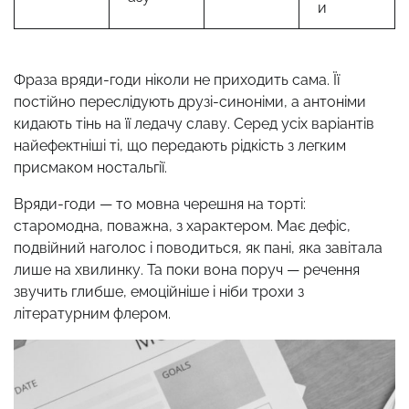
и
Фраза вряди-годи ніколи не приходить сама. Її
постійно переслідують друзі-синоніми, а антоніми
кидають тінь на її ледачу славу. Серед усіх варіантів
найефектніші ті, що передають рідкість з легким
присмаком ностальгії.
Вряди-годи — то мовна черешня на торті:
старомодна, поважна, з характером. Має дефіс,
подвійний наголос і поводиться, як пані, яка завітала
лише на хвилинку. Та поки вона поруч — речення
звучить глибше, емоційніше і ніби трохи з
літературним флером.