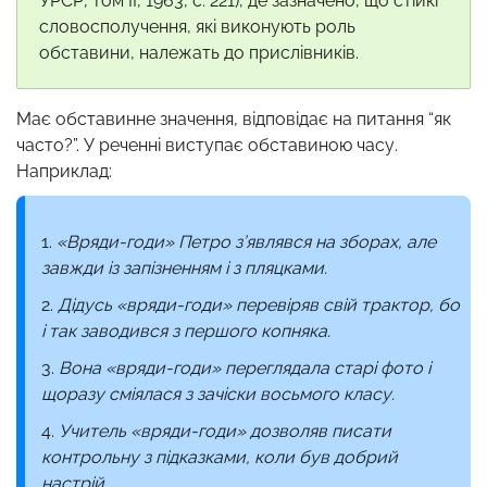
УРСР, том II, 1963, с. 221), де зазначено, що стійкі
словосполучення, які виконують роль
обставини, належать до прислівників.
Має обставинне значення, відповідає на питання “як
часто?”. У реченні виступає обставиною часу.
Наприклад:
«Вряди-годи» Петро з’являвся на зборах, але
завжди із запізненням і з пляцками.
Дідусь «вряди-годи» перевіряв свій трактор, бо
і так заводився з першого копняка.
Вона «вряди-годи» переглядала старі фото і
щоразу сміялася з зачіски восьмого класу.
Учитель «вряди-годи» дозволяв писати
контрольну з підказками, коли був добрий
настрій.