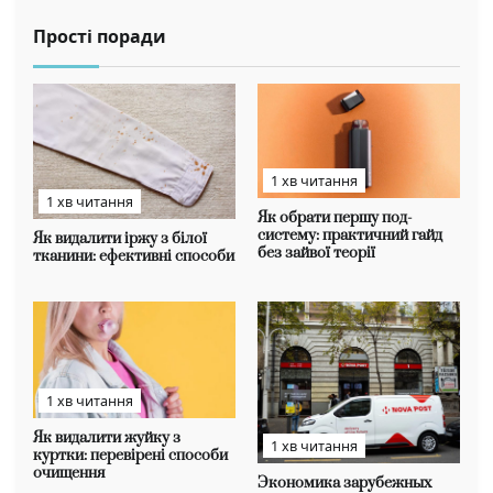
Прості поради
1 хв читання
1 хв читання
Як обрати першу под-
систему: практичний гайд
Як видалити іржу з білої
без зайвої теорії
тканини: ефективні способи
1 хв читання
Як видалити жуйку з
1 хв читання
куртки: перевірені способи
очищення
Экономика зарубежных