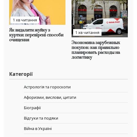
1 хв читання
Як видалити жуйку з
1 хв читання
куртки: перевірені способи
очищення
Экономика зарубежных
покупок: как правильно
планировать расходы на
логистику
Категорії
Астрологія та гороскопи
Афоризми, вислови, цитати
Біографії
Відгуки та подяки
Війна в Україні