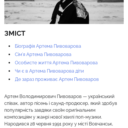
ЗМІСТ
Біографія Артема Пивоварова
Сім’я Артема Пивоварова
Особисте життя Артема Пивоварова
Чи є в Артема Пивоварова діти
Де зараз проживає Артем Пивоваров
Артем Володимирович Пивоваров — український
співак, автор пісень і саунд-продюсер, який здобув
популярність завдяки своїм оригінальним
композиціям у жанрі нової хвилі поп-музики.
Народився 28 червня 1991 року у місті Вовчанськ,