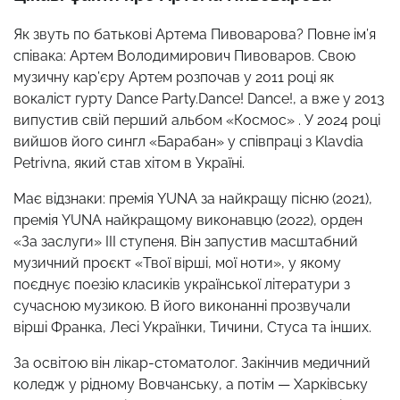
Як звуть по батькові Артема Пивоварова? Повне ім’я
співака: Артем Володимирович Пивоваров. Свою
музичну кар’єру Артем розпочав у 2011 році як
вокаліст гурту Dance Party.Dance! Dance!, а вже у 2013
випустив свій перший альбом «Космос» . У 2024 році
вийшов його сингл «Барабан» у співпраці з Klavdia
Petrivna, який став хітом в Україні.
Має відзнаки: премія YUNA за найкращу пісню (2021),
премія YUNA найкращому виконавцю (2022), орден
«За заслуги» ІІІ ступеня. Він запустив масштабний
музичний проєкт «Твої вірші, мої ноти», у якому
поєднує поезію класиків української літератури з
сучасною музикою. В його виконанні прозвучали
вірші Франка, Лесі Українки, Тичини, Стуса та інших.
За освітою він лікар-стоматолог. Закінчив медичний
коледж у рідному Вовчанську, а потім — Харківську