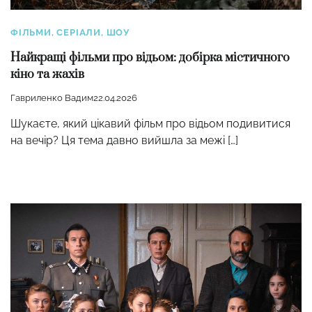
ФІЛЬМИ, СЕРІАЛИ, ШОУ
Найкращі фільми про відьом: добірка містичного
кіно та жахів
Гавриленко Вадим
22.04.2026
Шукаєте, який цікавий фільм про відьом подивитися
на вечір? Ця тема давно вийшла за межі […]