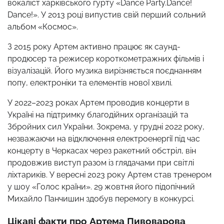
вокаліст харківського гурту «Dance Party.Dance!
Dance!». У 2013 році випустив свій перший сольний
альбом «Космос».
З 2015 року Артем активно працює як саунд-
продюсер та режисер короткометражних фільмів і
візуалізацій. Його музика вирізняється поєднанням
попу, електроніки та елементів нової хвилі.
У 2022–2023 роках Артем проводив концерти в
Україні на підтримку благодійних організацій та
Збройних сил України. Зокрема, у грудні 2022 року,
незважаючи на відключення електроенергії під час
концерту в Черкасах через ракетний обстріл, він
продовжив виступ разом із глядачами при світлі
ліхтариків. У вересні 2023 року Артем став тренером
у шоу «Голос країни». 29 жовтня його підопічний
Михайло Панчишин здобув перемогу в конкурсі.
Цікаві факти про Артема Пивоварова