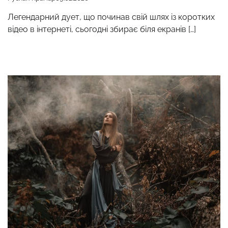
Легендарний дует, що починав свій шлях із коротких
відео в інтернеті, сьогодні збирає біля екранів […]