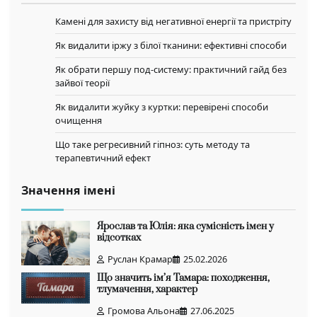
Камені для захисту від негативної енергії та пристріту
Як видалити іржу з білої тканини: ефективні способи
Як обрати першу под-систему: практичний гайд без
зайвої теорії
Як видалити жуйку з куртки: перевірені способи
очищення
Що таке регресивний гіпноз: суть методу та
терапевтичний ефект
Значення імені
Ярослав та Юлія: яка сумісність імен у
відсотках
Руслан Крамар
25.02.2026
Що значить ім’я Тамара: походження,
тлумачення, характер
Громова Альона
27.06.2025