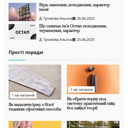
Віра: значення, походження, характер
імені
Громова Альона
26.06.2025
Що означає ім’я Остап: походження,
тлумачення, характер
Громова Альона
25.06.2025
Прості поради
1 хв читання
1 хв читання
Як обрати першу под-
систему: практичний гайд
Як видалити іржу з білої
без зайвої теорії
тканини: ефективні способи