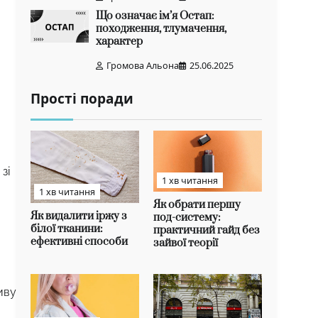
Що означає ім’я Остап:
походження, тлумачення,
характер
Громова Альона
25.06.2025
Прості поради
зі
1 хв читання
1 хв читання
Як обрати першу
Як видалити іржу з
под-систему:
білої тканини:
практичний гайд без
ефективні способи
зайвої теорії
иву