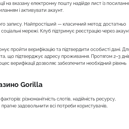
ії на вказану електронну пошту надійде лист із посиланн
силанням і активувати акаунт.
ого запису. Найпростіший — класичний метод: достатньо
 соціальні мережі. Клуб підтримує реєстрацію через акаун
понує пройти верифікацію та підтвердити особисті дані. Дл
та, що підтверджує адресу проживання. Протягом 2–3 дні
цес верифікації дозволяє забезпечити необхідний рівень
зино Gorilla
кторів: різноманітність слотів, надійність ресурсу,
illa прагне задовольнити всі потреби користувачів,