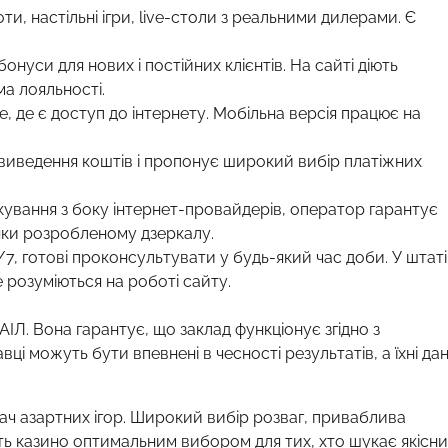
лоти, настільні ігри, live-столи з реальними дилерами. Є
нуси для нових і постійних клієнтів. На сайті діють
ма лояльності.
, де є доступ до інтернету. Мобільна версія працює на
виведення коштів і пропонує широкий вибір платіжних
ування з боку інтернет-провайдерів, оператор гарантує
яки розробленому дзеркалу.
7, готові проконсультувати у будь-який час доби. У штаті
е розуміються на роботі сайту.
АІЛ. Вона гарантує, що заклад функціонує згідно з
 можуть бути впевнені в чесності результатів, а їхні дан
ач азартних ігор. Широкий вибір розваг, приваблива
ть казино оптимальним вибором для тих, хто шукає якісни