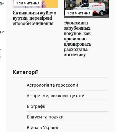
1 хв читання
ям
Як видалити жуйку з
1 хв читання
куртки: перевірені
Экономика
способи очищення
зарубежных
ти
покупок: как
правильно
планировать
расходы на
я
логистику
в
Категорії
Астрологія та гороскопи
Афоризми, вислови, цитати
Біографії
Відгуки та подяки
Війна в Україні