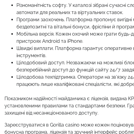
Різноманітність софту. У каталозі зібрані сучасні с
автомати для реальних та віртуальних ставок.
Програми заохочень. Платформа пропонує вигідні бо
бездепозитні та вітальні бонуси, фріспіни й програ
Мобільна версія. Кожен охочий може грати будь-де
пристроях Android та iPhone.
Швидкі виплати. Платформа гарантує оперативне 
інструментів.
Цілодобовий доступ. Незважаючи на можливі блок
безперебійний доступ до функцій сайту 24/7 завд
Цілодобова техпідтримка. Оператори на зв’язку 24/
працюють лише кваліфіковані спеціалісти, які добр
Показником надійності майданчика є ліцензія, видана КР
установленими правилами та стандартами безпеки. Гравці
захищені від несанкціонованого доступу.
Зареєструватися в Gorilla casino може кожен поціновув
бонусна програма, ліцензія та зручний інтерфейс робля