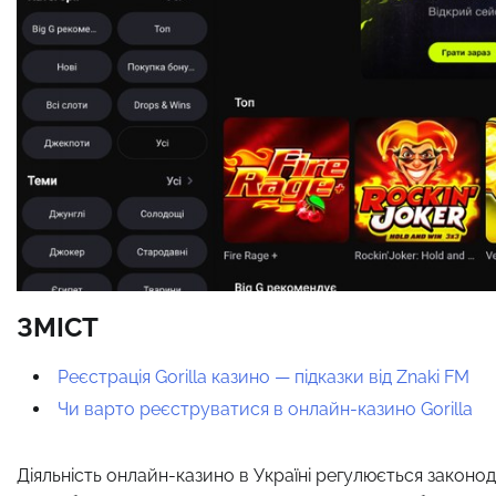
ЗМІСТ
Реєстрація Gorilla казино — підказки від Znaki FM
Чи варто реєструватися в онлайн-казино Gorilla
Діяльність онлайн-казино в Україні регулюється законо