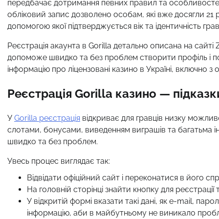
передбачає дотримання певних правил та особливосте
обліковий запис дозволено особам, які вже досягли 21
допомогою якої підтверджується вік та ідентичність грав
Реєстрація акаунта в Gorilla детально описана на сайті
допоможе швидко та без проблем створити профіль і по
інформацію про ліцензовані казино в Україні, включно з о
Реєстрація Gorilla казино — підказк
У
Gorilla реєстрація
відкриває для гравців низку можливо
слотами, бонусами, виведенням виграшів та багатьма ін
швидко та без проблем.
Увесь процес виглядає так:
Відвідати офіційний сайт і переконатися в його с
На головній сторінці знайти кнопку для реєстрації т
У відкритій формі вказати такі дані, як e-mail, па
інформацію, аби в майбутньому не виникало проб