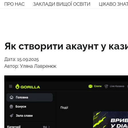
Перейти
ПРО НАС
ЗАКЛАДИ ВИЩОЇ ОСВІТИ
ЦІКАВО ЗНА
до
вмісту
Як створити акаунт у кази
Дата: 15.09.2025
Автор:
Уляна Лавренюк