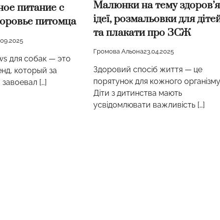
Малюнки на тему здоров’я
ное питание с
ідеї, розмальовки для діте
доровье питомца
та плакати про ЗСЖ
.09.2025
Громова Альона
23.04.2025
ws для собак — это
Здоровий спосіб життя — це
нд, который за
порятунок для кожного організму
завоевал […]
Діти з дитинства мають
усвідомлювати важливість […]