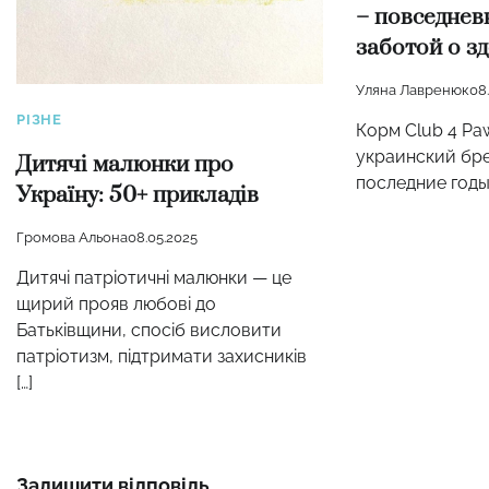
– повседнев
заботой о з
Уляна Лавренюк
08
РІЗНЕ
Корм Club 4 Pa
украинский бре
Дитячі малюнки про
последние годы 
Україну: 50+ прикладів
Громова Альона
08.05.2025
Дитячі патріотичні малюнки — це
щирий прояв любові до
Батьківщини, спосіб висловити
патріотизм, підтримати захисників
[…]
Залишити відповідь