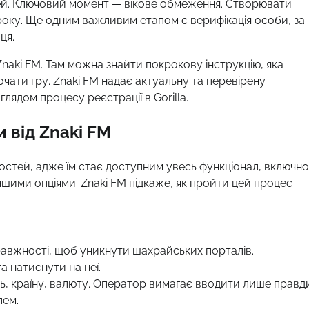
й. Ключовий момент — вікове обмеження. Створювати
 року. Ще одним важливим етапом є верифікація особи, за
ця.
 Znaki FM. Там можна знайти покрокову інструкцію, яка
чати гру. Znaki FM надає актуальну та перевірену
глядом процесу реєстрації в Gorilla.
и від Znaki FM
стей, адже їм стає доступним увесь функціонал, включно 
шими опціями. Znaki FM підкаже, як пройти цей процес
правжності, щоб уникнути шахрайських порталів.
а натиснути на неї.
роль, країну, валюту. Оператор вимагає вводити лише правд
лем.