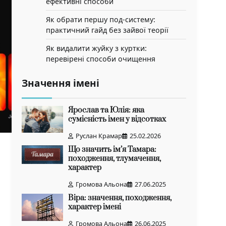
ефективні способи
Як обрати першу под-систему:
практичний гайд без зайвої теорії
Як видалити жуйку з куртки:
перевірені способи очищення
Значення імені
Ярослав та Юлія: яка
сумісність імен у відсотках
Руслан Крамар
25.02.2026
Що значить ім’я Тамара:
походження, тлумачення,
характер
Громова Альона
27.06.2025
Віра: значення, походження,
характер імені
Громова Альона
26.06.2025