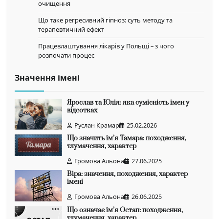
очищення
Що таке регресивний гіпноз: суть методу та
терапевтичний ефект
Працевлаштування лікарів у Польщі – з чого
розпочати процес
Значення імені
Ярослав та Юлія: яка сумісність імен у
відсотках
Руслан Крамар
25.02.2026
Що значить ім’я Тамара: походження,
тлумачення, характер
Громова Альона
27.06.2025
Віра: значення, походження, характер
імені
Громова Альона
26.06.2025
Що означає ім’я Остап: походження,
тлумачення, характер