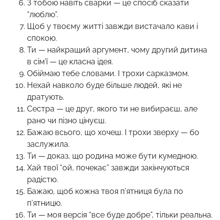
З тобою навіть сварки — це спосіб сказати
“люблю”.
Щоб у твоєму житті завжди вистачало кави і
спокою.
Ти — найкращий аргумент, чому другий дитина
в сім’ї — це класна ідея.
Обіймаю тебе словами. І трохи сарказмом.
Нехай навколо буде більше людей, які не
дратують.
Сестра — це друг, якого ти не вибираєш, але
рано чи пізно цінуєш.
Бажаю всього, що хочеш. І трохи зверху — бо
заслужила.
Ти — доказ, що родина може бути кумедною.
Хай твої “ой, почекає” завжди закінчуються
радістю.
Бажаю, щоб кожна твоя п’ятниця була по
п’ятницю.
Ти — моя версія “все буде добре”, тільки реальна.