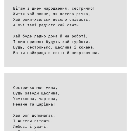
Вітаю з днем народження, сестричко!
Життя хай плине, як весела річка,
Хай роки-хвильки весело співають,
А очі твої радістю хай сяють.
Хай буде ладно дома й на роботі,
І лиш приємні будуть хай турботи.
Будь, сестронько, щаслива і кохана,
Бо ти найкраща в світі й незрівнянна.
Сестричко моя мила,
Будь завжди щаслива,
Усміхнена, чарівна,
Неначе та царівна!
Хай Бог допомагає,
І Ангели літають.
Любові і удачі,