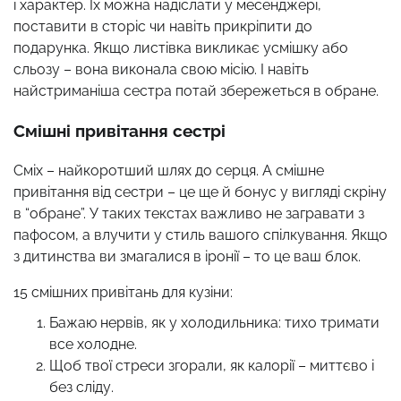
і характер. Їх можна надіслати у месенджері,
поставити в сторіс чи навіть прикріпити до
подарунка. Якщо листівка викликає усмішку або
сльозу – вона виконала свою місію. І навіть
найстриманіша сестра потай збережеться в обране.
Смішні привітання сестрі
Сміх – найкоротший шлях до серця. А смішне
привітання від сестри – це ще й бонус у вигляді скріну
в “обране”. У таких текстах важливо не загравати з
пафосом, а влучити у стиль вашого спілкування. Якщо
з дитинства ви змагалися в іронії – то це ваш блок.
15 смішних привітань для кузіни:
Бажаю нервів, як у холодильника: тихо тримати
все холодне.
Щоб твої стреси згорали, як калорії – миттєво і
без сліду.