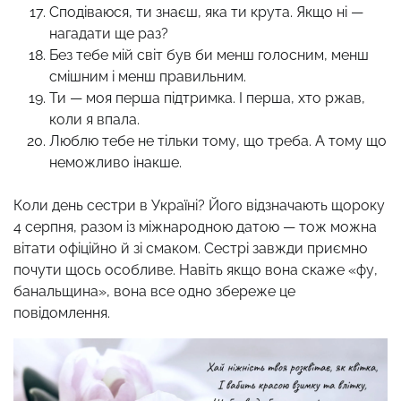
Сподіваюся, ти знаєш, яка ти крута. Якщо ні —
нагадати ще раз?
Без тебе мій світ був би менш голосним, менш
смішним і менш правильним.
Ти — моя перша підтримка. І перша, хто ржав,
коли я впала.
Люблю тебе не тільки тому, що треба. А тому що
неможливо інакше.
Коли день сестри в Україні? Його відзначають щороку
4 серпня, разом із міжнародною датою — тож можна
вітати офіційно й зі смаком. Сестрі завжди приємно
почути щось особливе. Навіть якщо вона скаже «фу,
банальщина», вона все одно збереже це
повідомлення.