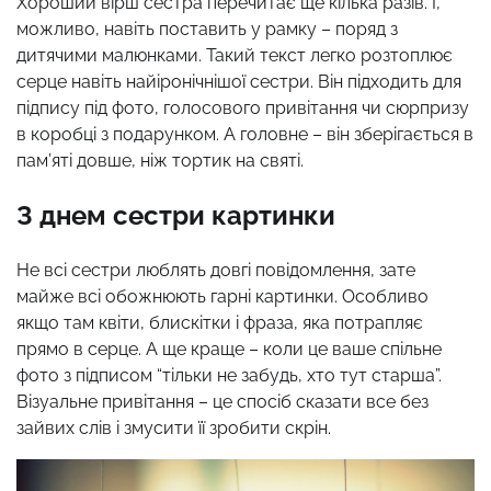
Хороший вірш сестра перечитає ще кілька разів. І,
можливо, навіть поставить у рамку – поряд з
дитячими малюнками. Такий текст легко розтоплює
серце навіть найіронічнішої сестри. Він підходить для
підпису під фото, голосового привітання чи сюрпризу
в коробці з подарунком. А головне – він зберігається в
пам’яті довше, ніж тортик на святі.
З днем сестри картинки
Не всі сестри люблять довгі повідомлення, зате
майже всі обожнюють гарні картинки. Особливо
якщо там квіти, блискітки і фраза, яка потрапляє
прямо в серце. А ще краще – коли це ваше спільне
фото з підписом “тільки не забудь, хто тут старша”.
Візуальне привітання – це спосіб сказати все без
зайвих слів і змусити її зробити скрін.