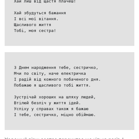
Хай лиш від щастя плачеш!
Хай збудуться бажання
І всі мої вітання.
Щасливого життя
Тобі, моя сестра!
З Днем народження тебе, сестричко,
Мчи по світу, наче електричка
І радій від кожного побаченого дня.
Побажаю я щасливого тобі життя.
Зустрічай хороших на шляху людей,
Втілюй безліч у життя ідей.
Успіху у справах також я бажаю
І тебе, сестричко, міцно обіймаю.