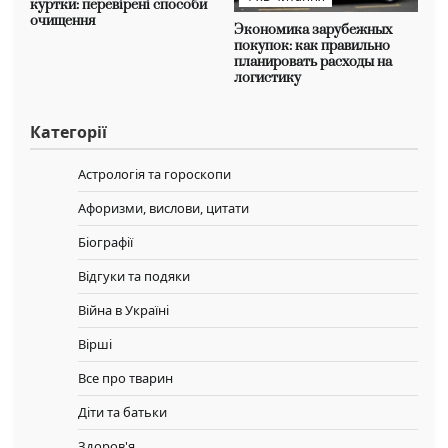
куртки: перевірені способи
очищення
Экономика зарубежных
покупок: как правильно
планировать расходы на
логистику
Категорії
Астрологія та гороскопи
Афоризми, вислови, цитати
Біографії
Відгуки та подяки
Війна в Україні
Вірші
Все про тварин
Діти та батьки
Здоров'я