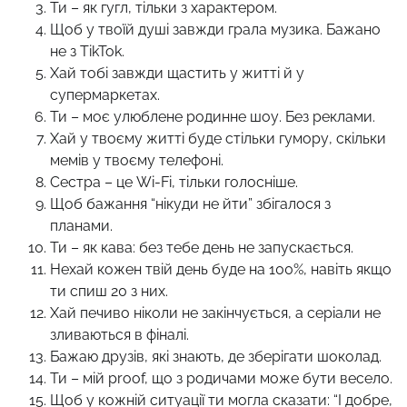
Ти – як гугл, тільки з характером.
Щоб у твоїй душі завжди грала музика. Бажано
не з TikTok.
Хай тобі завжди щастить у житті й у
супермаркетах.
Ти – моє улюблене родинне шоу. Без реклами.
Хай у твоєму житті буде стільки гумору, скільки
мемів у твоєму телефоні.
Сестра – це Wi-Fi, тільки голосніше.
Щоб бажання “нікуди не йти” збігалося з
планами.
Ти – як кава: без тебе день не запускається.
Нехай кожен твій день буде на 100%, навіть якщо
ти спиш 20 з них.
Хай печиво ніколи не закінчується, а серіали не
зливаються в фіналі.
Бажаю друзів, які знають, де зберігати шоколад.
Ти – мій proof, що з родичами може бути весело.
Щоб у кожній ситуації ти могла сказати: “І добре,