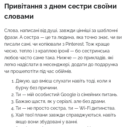
Привітання з днем сестри своїми
словами
Слова, написані від душі, завжди цінніші за шаблонні
фрази. А сестра — це та людина, яка точно знає, чи ви
писали самі, чи копіювали з Pinterest. Тож краще
чесно, тепло і з краплею іронії — бо сестринська
любов часто саме така. Нижче — 20 прикладів, які
легко надіслати в месенджері, додати до подарунка
чи прошепотіти під час обіймів.
Дякую, що вмієш слухати навіть тоді, коли я
бурчу без причини.
Ти — мій особистий Google із сімейних питань.
Бажаю щастя, як у серіалі, але без драми.
Ти — не просто сестра, ти — Wi-Fi дитинства.
Хай твої плани завжди справджуються, навіть
якщо вони збудовані у ванні.