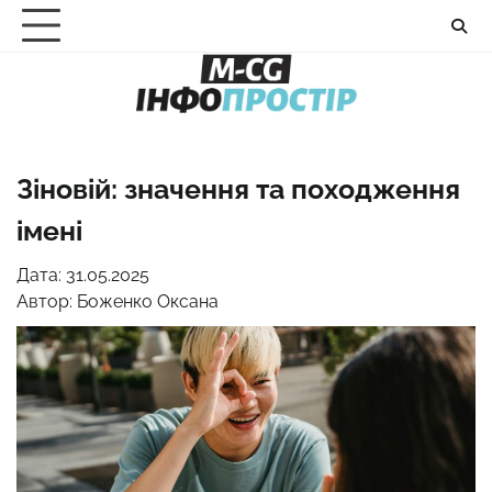
Перейти
до
вмісту
Зіновій: значення та походження
імені
Дата: 31.05.2025
Автор:
Боженко Оксана