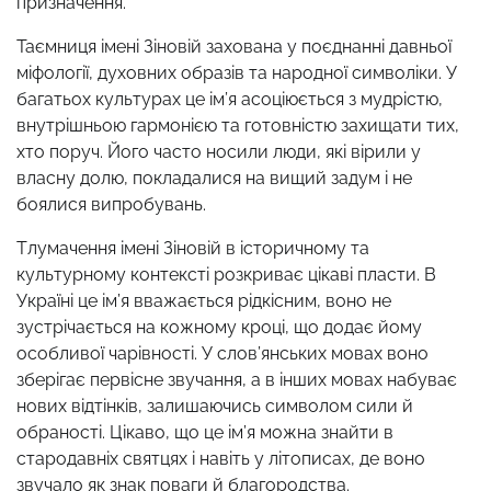
призначення.
Таємниця імені Зіновій захована у поєднанні давньої
міфології, духовних образів та народної символіки. У
багатьох культурах це ім’я асоціюється з мудрістю,
внутрішньою гармонією та готовністю захищати тих,
хто поруч. Його часто носили люди, які вірили у
власну долю, покладалися на вищий задум і не
боялися випробувань.
Тлумачення імені Зіновій в історичному та
культурному контексті розкриває цікаві пласти. В
Україні це ім’я вважається рідкісним, воно не
зустрічається на кожному кроці, що додає йому
особливої чарівності. У слов’янських мовах воно
зберігає первісне звучання, а в інших мовах набуває
нових відтінків, залишаючись символом сили й
обраності. Цікаво, що це ім’я можна знайти в
стародавніх святцях і навіть у літописах, де воно
звучало як знак поваги й благородства.