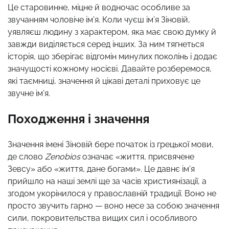
Це старовинне, міцне й водночас особливе за
звучанням чоловіче ім’я. Коли чуєш ім’я Зіновій,
уявляєш людину з характером, яка має свою думку й
завжди виділяється серед інших. За ним тягнеться
історія, що зберігає відгомін минулих поколінь і додає
значущості кожному носієві. Давайте розберемося,
які таємниці, значення й цікаві деталі приховує це
звучне ім’я.
Походження і значення
Значення імені Зіновій бере початок із грецької мови,
де слово
Zenobios
означає «життя, присвячене
Зевсу» або «життя, дане богами». Це давнє ім’я
прийшло на наші землі ще за часів християнізації, а
згодом укорінилося у православній традиції. Воно не
просто звучить гарно — воно несе за собою значення
сили, покровительства вищих сил і особливого