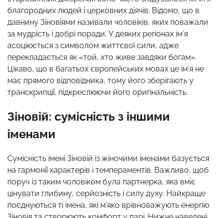
благородних людей і церковних діячів. Відомо, що в
давнину Зіновіями називали чоловіків, яких поважали
за мудрість і добрі поради. У деяких регіонах ім’я
асоціюється з символом життєвої сили, адже
перекладається як «той, хто живе завдяки богам».
Цікаво, що в багатьох європейських мовах це ім’я не
має прямого відповідника, тому його зберігають у
транскрипції, підкреслюючи його оригінальність.
Зіновій: сумісність з іншими
іменами
Сумісність імені Зіновій із жіночими іменами базується
на гармонії характерів і темпераментів. Важливо, щоб
поруч із таким чоловіком була партнерка, яка вміє
цінувати глибину, серйозність і силу духу. Найкраще
поєднуються ті імена, які м’яко врівноважують енергію
Зіновія та створюють комфорт у парі. Нижче наведені