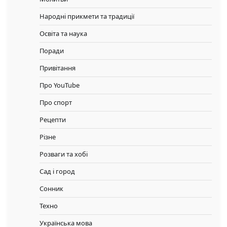
Народні прикмети та традиції
Освіта та наука
Поради
Привітання
Про YouTube
Про спорт
Рецепти
Різне
Розваги та хобі
Сад і город
Сонник
Техно
Українська мова