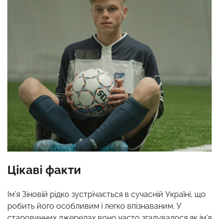
Цікаві факти
Ім’я Зіновій рідко зустрічається в сучасній Україні, що
робить його особливим і легко впізнаваним. У
старовинних джерелах воно часто згадувалося як ім’я