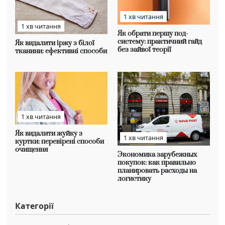
1 хв читання
1 хв читання
Як обрати першу под-
систему: практичний гайд
Як видалити іржу з білої
без зайвої теорії
тканини: ефективні способи
1 хв читання
Як видалити жуйку з
1 хв читання
куртки: перевірені способи
очищення
Экономика зарубежных
покупок: как правильно
планировать расходы на
логистику
Категорії