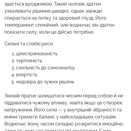
здається вродженою. Такий чоловік здатен
ухвалювати рішення швидко, однак завжди
спирається на логіку та здоровий глузд. Його
темперамент спокійний, але водночас він здатен
показати силу, коли це дійсно потрібно.
Сильні та слабкі риси:
цілеспрямованість
терплячість
схильність до самоаналізу
впертість
недовіра до чужих рішень
Зіновій прагне залишатися чесним перед собою й не
піддаватися чужому впливу, навіть якщо це створює
напруження. Його сила — у внутрішній зібраності та
вмінні тримати баланс у найскладніших ситуаціях.
Водночас йому часом складно розкритися емоційно,
адже він звик усе тримати під контролем. Саме