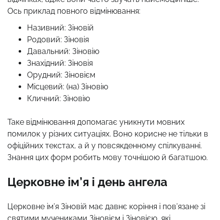
Ось приклад повного відмінювання:
Називний: Зіновій
Родовий: Зіновія
Давальний: Зіновію
Знахідний: Зіновія
Орудний: Зіновієм
Місцевий: (на) Зіновію
Кличний: Зіновію
Таке відмінювання допомагає уникнути мовних
помилок у різних ситуаціях. Воно корисне не тільки в
офіційних текстах, а й у повсякденному спілкуванні.
Знання цих форм робить мову точнішою й багатшою.
Церковне ім’я і день ангела
Церковне ім’я Зіновій має давнє коріння і пов’язане зі
святими мучениками Зіновієм і Зіновією, які