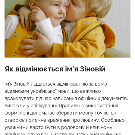
Як відмінюється ім’я Зіновій
Ім’я Зіновій піддається відмінюванню за всіма
відмінками української мови, що важливо
враховувати під час написання офіційних документів,
листів чи у спілкуванні. Правильне використання
форм імені допомагає зберігати мовну точність і
створює приємне враження про людину. Особливо
уважними варто бути в родовому й кличному
відмінках, адже вони часто звучать найемоційніше.