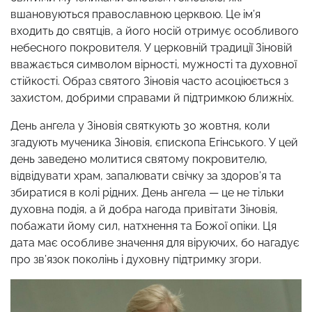
вшановуються православною церквою. Це ім’я
входить до святців, а його носій отримує особливого
небесного покровителя. У церковній традиції Зіновій
вважається символом вірності, мужності та духовної
стійкості. Образ святого Зіновія часто асоціюється з
захистом, добрими справами й підтримкою ближніх.
День ангела у Зіновія святкують 30 жовтня, коли
згадують мученика Зіновія, єпископа Егінського. У цей
день заведено молитися святому покровителю,
відвідувати храм, запалювати свічку за здоров’я та
збиратися в колі рідних. День ангела — це не тільки
духовна подія, а й добра нагода привітати Зіновія,
побажати йому сил, натхнення та Божої опіки. Ця
дата має особливе значення для віруючих, бо нагадує
про зв’язок поколінь і духовну підтримку згори.