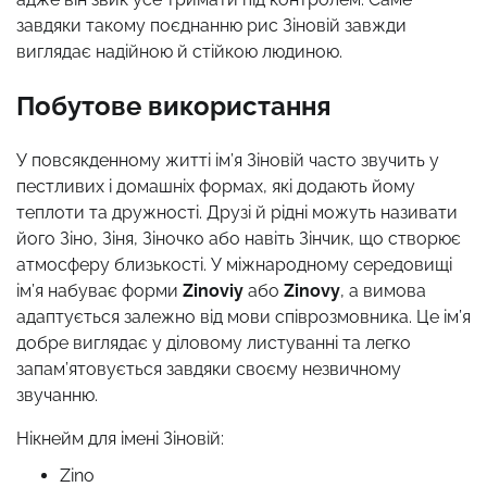
завдяки такому поєднанню рис Зіновій завжди
виглядає надійною й стійкою людиною.
Побутове використання
У повсякденному житті ім’я Зіновій часто звучить у
пестливих і домашніх формах, які додають йому
теплоти та дружності. Друзі й рідні можуть називати
його Зіно, Зіня, Зіночко або навіть Зінчик, що створює
атмосферу близькості. У міжнародному середовищі
ім’я набуває форми
Zinoviy
або
Zinovy
, а вимова
адаптується залежно від мови співрозмовника. Це ім’я
добре виглядає у діловому листуванні та легко
запам’ятовується завдяки своєму незвичному
звучанню.
Нікнейм для імені Зіновій:
Zino