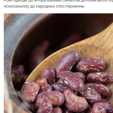
Різні підходи до інтерв’ювання символів допомагають по
психоаналізу до народних спостережень.