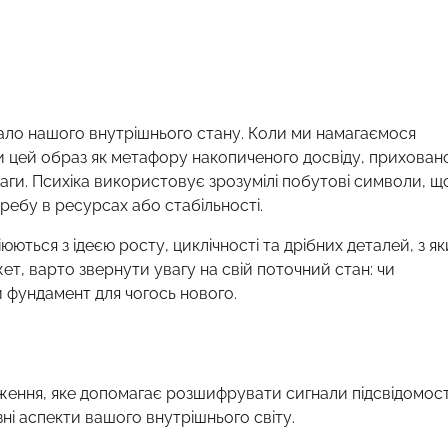
ало нашого внутрішнього стану. Коли ми намагаємося
и цей образ як метафору накопиченого досвіду, прихован
ваги. Психіка використовує зрозумілі побутові символи, щ
ребу в ресурсах або стабільності.
ються з ідеєю росту, циклічності та дрібних деталей, з як
т, варто звернути увагу на свій поточний стан: чи
и фундамент для чогось нового.
ження, яке допомагає розшифрувати сигнали підсвідомост
ні аспекти вашого внутрішнього світу.