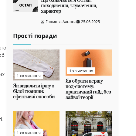
Що означає ім’я Остап:
походження, тлумачення,
характер
Громова Альона
25.06.2025
Прості поради
ого
об
1 хв читання
их
1 хв читання
Як обрати першу
Як видалити іржу з
под-систему:
білої тканини:
практичний гайд без
ефективні способи
зайвої теорії
і.
1 хв читання