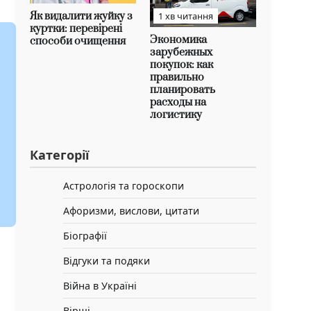
Як видалити жуйку з
1 хв читання
куртки: перевірені
Экономика
способи очищення
зарубежных
покупок: как
правильно
планировать
расходы на
логистику
Категорії
Астрологія та гороскопи
Афоризми, вислови, цитати
Біографії
Відгуки та подяки
Війна в Україні
Вірші