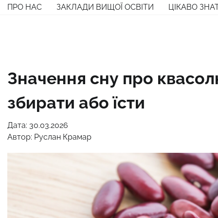
Перейти
ПРО НАС
ЗАКЛАДИ ВИЩОЇ ОСВІТИ
ЦІКАВО ЗНА
до
вмісту
Значення сну про квасолю:
збирати або їсти
Дата: 30.03.2026
Автор:
Руслан Крамар