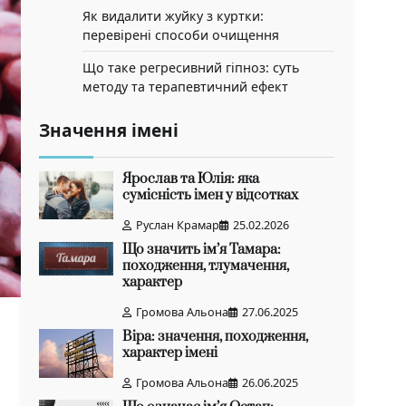
Як видалити жуйку з куртки:
перевірені способи очищення
Що таке регресивний гіпноз: суть
методу та терапевтичний ефект
Значення імені
Ярослав та Юлія: яка
сумісність імен у відсотках
Руслан Крамар
25.02.2026
Що значить ім’я Тамара:
походження, тлумачення,
характер
Громова Альона
27.06.2025
Віра: значення, походження,
характер імені
Громова Альона
26.06.2025