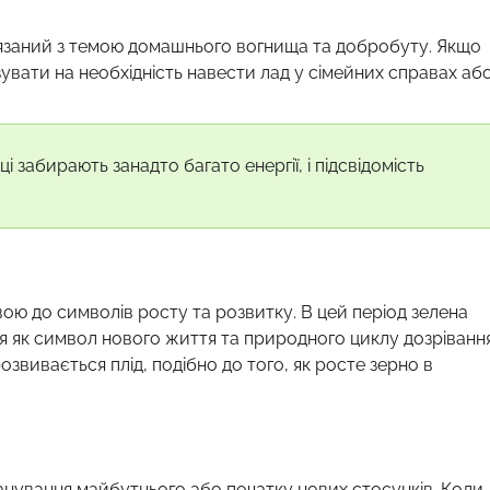
в’язаний з темою домашнього вогнища та добробуту. Якщо
увати на необхідність навести лад у сімейних справах аб
 забирають занадто багато енергії, і підсвідомість
вою до символів росту та розвитку. В цей період зелена
ся як символ нового життя та природного циклу дозрівання
звивається плід, подібно до того, як росте зерно в
ланування майбутнього або початку нових стосунків. Коли