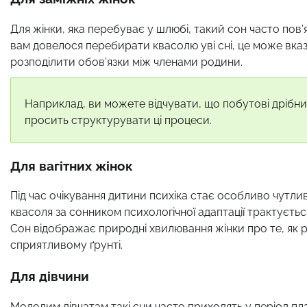
Для жінки, яка перебуває у шлюбі, такий сон часто по
вам довелося перебирати квасолю уві сні, це може вказ
розподілити обов’язки між членами родини.
Наприклад, ви можете відчувати, що побутові дрібниці
просить структурувати ці процеси.
Для вагітних жінок
Під час очікування дитини психіка стає особливо чутли
квасоля за сонником психологічної адаптації трактуєть
Сон відображає природні хвилювання жінки про те, як ро
сприятливому ґрунті.
Для дівчини
Молодим дівчатам такі сни часто приходять у період п