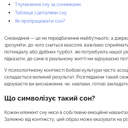
Тлумачення сну за сонниками
Таблиця з деталями сну
Як пропрацювати сон?
Сновидіння — це не передбачення майбутнього, а дзерк
зрозуміти, до чого сниться квасоля, важливо сприймат
потенціалу або дрібних турбот, які потребують нашої у
підказати, де саме в реальному житті ми відчуваємо пот
У психологічному контексті бобові культури часто асоцію
складається великий результат. Розглядаючи такий сюже
відчуваєте ви виснаження, чи, навпаки, готові закладат
Що символізує такий сон?
Кожен елемент сну несе в собі певне емоційне наванта
Залежно від контексту, цей образ може вказувати на різ