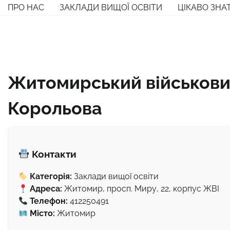
Перейти
ПРО НАС
ЗАКЛАДИ ВИЩОЇ ОСВІТИ
ЦІКАВО ЗНА
до
вмісту
Житомирський військовий 
Корольова
Контакти
Категорія:
Заклади вищої освіти
Адреса:
Житомир, просп. Миру, 22, корпус ЖВІ
Телефон:
412250491
Місто:
Житомир