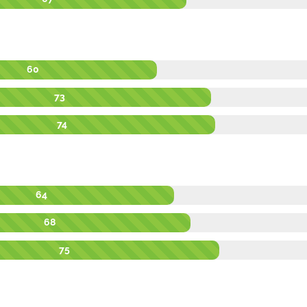
60
73
74
64
68
75