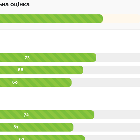
ьна оцінка
73
66
60
72
61
67