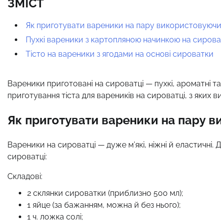
ЗМІСТ
Як приготувати вареники на пару використовуюч
Пухкі вареники з картопляною начинкою на сирова
Тісто на вареники з ягодами на основі сироватки
Вареники приготовані на сироватці — пухкі, ароматні та 
приготування тіста для вареників на сироватці, з яких
Як приготувати вареники на пару 
Вареники на сироватці — дуже м’які, ніжні й еластичні. 
сироватці:
Складові:
2 склянки сироватки (приблизно 500 мл);
1 яйце (за бажанням, можна й без нього);
1 ч. ложка солі;