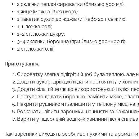
2 склянки теплої сироватки (близько 500 мл);
1 яйце (можна і без нього);
1 пакетик сухих дріжджів (7 г) або 20 г свіжих;
1 ч. ложка солі;
1–2 ст. ложки цукру;
3–4 склянки борошна (приблизно 500–600 г);
2 ст. ложки олії.
Приготування:
Сироватку злегка підігріти (щоб була теплою, але н
Додати цукор, дріжджі й дати постояти 5–7 хвилин
Додати сіль, яйце (якщо використовуєш) і олію, пе
Поступово додати борошно, замісити м’яке, еласти
Накрити рушником і залишити у теплому місці на 3
Розкачати, ліпити вареники, начиняти за бажанням
Варити у підсоленій воді 3–4 хвилини після сплива
Такі вареники виходять особливо пухкими та ароматними,