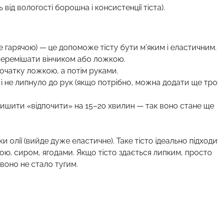
від вологості борошна і консистенції тіста).
е гарячою) — це допоможе тісту бути м’яким і еластичним.
 перемішати вінчиком або ложкою.
очатку ложкою, а потім руками.
 і не липнуло до рук (якщо потрібно, можна додати ще тр
ишити «відпочити» на 15–20 хвилин — так воно стане ще
 олії (вийде дуже еластичне). Таке тісто ідеально підходи
ою, сиром, ягодами. Якщо тісто здається липким, просто
воно не стало тугим.