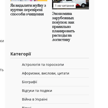
Як видалити жуйку з
1 хв читання
куртки: перевірені
Экономика
способи очищення
зарубежных
покупок: как
правильно
планировать
расходы на
логистику
охи
Категорії
Астрологія та гороскопи
ть
Афоризми, вислови, цитати
Біографії
Відгуки та подяки
Війна в Україні
Вірші