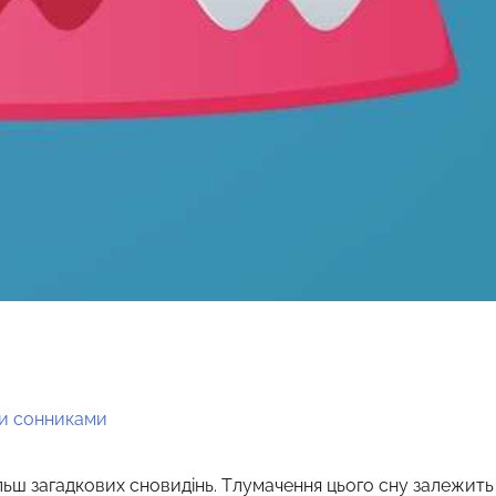
ми сонниками
льш загадкових сновидінь. Тлумачення цього сну залежить 