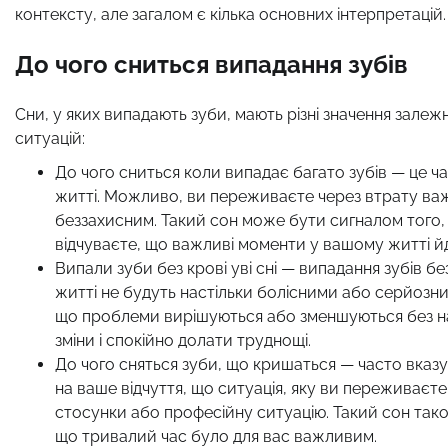
контексту, але загалом є кілька основних інтерпретацій.
До чого сниться випадання зубів
Сни, у яких випадають зуби, мають різні значення залеж
ситуацій:
До чого сниться коли випадає багато зубів — це ч
житті. Можливо, ви переживаєте через втрату важ
беззахисним. Такий сон може бути сигналом того,
відчуваєте, що важливі моменти у вашому житті йд
Випали зуби без крові уві сні — випадання зубів б
житті не будуть настільки болісними або серйозни
що проблеми вирішуються або зменшуються без н
зміни і спокійно долати труднощі.
До чого сняться зуби, що кришаться — часто вказ
на ваше відчуття, що ситуація, яку ви переживаєт
стосунки або професійну ситуацію. Такий сон так
що тривалий час було для вас важливим.