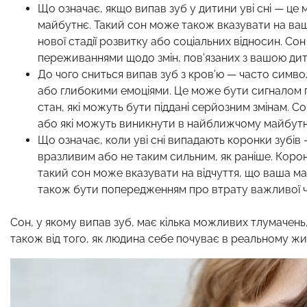
Що означає, якщо випав зуб у дитини уві сні — це 
майбутнє. Такий сон може також вказувати на ваші 
нової стадії розвитку або соціальних відносин. Со
переживаннями щодо змін, пов’язаних з вашою ди
До чого сниться випав зуб з кров’ю — часто симво
або глибокими емоціями. Це може бути сигналом 
стан, які можуть бути піддані серйозним змінам. С
або які можуть виникнути в найближчому майбут
Що означає, коли уві сні випадають коронки зубів
вразливим або не таким сильним, як раніше. Коро
такий сон може вказувати на відчуття, що ваша м
також бути попередженням про втрату важливої ч
Сон, у якому випав зуб, має кілька можливих тлумачень,
також від того, як людина себе почуває в реальному жит