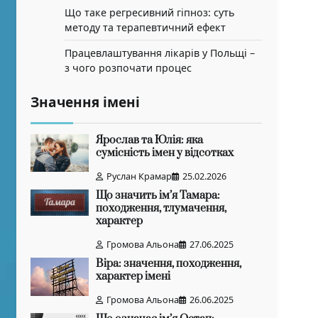
Що таке регресивний гіпноз: суть
методу та терапевтичний ефект
Працевлаштування лікарів у Польщі –
з чого розпочати процес
Значення імені
Ярослав та Юлія: яка
сумісність імен у відсотках
Руслан Крамар
25.02.2026
Що значить ім’я Тамара:
походження, тлумачення,
характер
Громова Альона
27.06.2025
Віра: значення, походження,
характер імені
Громова Альона
26.06.2025