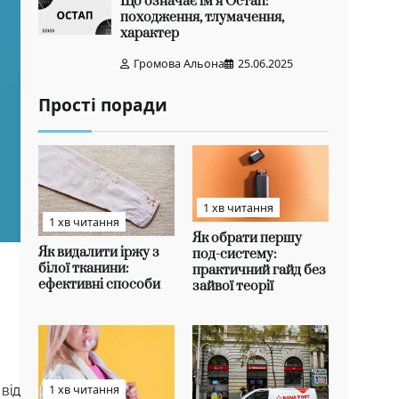
Що означає ім’я Остап:
походження, тлумачення,
характер
Громова Альона
25.06.2025
Прості поради
1 хв читання
1 хв читання
Як обрати першу
Як видалити іржу з
под-систему:
білої тканини:
практичний гайд без
ефективні способи
зайвої теорії
1 хв читання
від