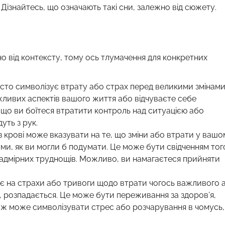
 Дізнайтесь, що означають такі сни, залежно від сюжету.
но від контексту, тому ось тлумачення для конкретних
асто символізує втрату або страх перед великими змінами
ливих аспектів вашого життя або відчуваєте себе
 що ви боїтеся втратити контроль над ситуацією або
уть з рук.
ез крові може вказувати на те, що зміни або втрати у ваш
ми, як ви могли б подумати. Це може бути свідченням тог
адмірних труднощів. Можливо, ви намагаєтеся прийняти
ує на страхи або тривоги щодо втрати чогось важливого 
е, розпадається. Це може бути переживання за здоров’я,
ож може символізувати стрес або розчарування в чомусь,