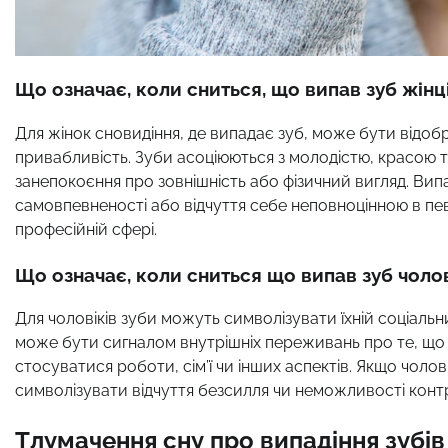
Що означає, коли сниться, що випав зуб жінц
Для жінок сновидіння, де випадає зуб, може бути відо
привабливість. Зуби асоціюються з молодістю, красою 
занепокоєння про зовнішність або фізичний вигляд. Ви
самовпевненості або відчуття себе неповноцінною в пе
професійній сфері.
Що означає, коли сниться що випав зуб чоло
Для чоловіків зуби можуть символізувати їхній соціальн
може бути сигналом внутрішніх переживань про те, що в
стосуватися роботи, сім’ї чи інших аспектів. Якщо чол
символізувати відчуття безсилля чи неможливості контр
Тлумачення сну про випадіння зубі