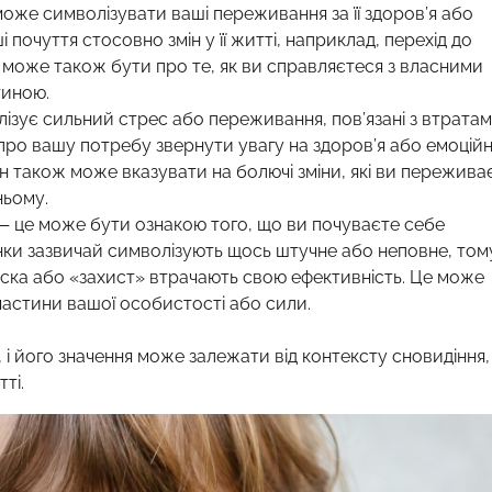
може символізувати ваші переживання за її здоров’я або
почуття стосовно змін у її житті, наприклад, перехід до
н може також бути про те, як ви справляєтеся з власними
тиною.
лізує сильний стрес або переживання, пов’язані з втрата
про вашу потребу звернути увагу на здоров’я або емоцій
он також може вказувати на болючі зміни, які ви пережива
ньому.
 — це може бути ознакою того, що ви почуваєте себе
нки зазвичай символізують щось штучне або неповне, том
аска або «захист» втрачають свою ефективність. Це може
астини вашої особистості або сили.
 і його значення може залежати від контексту сновидіння,
ті.