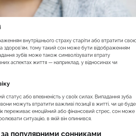
і
браженням внутрішнього страху старіти або втратити сво
та здоров’ям, тому такий сон може бути відображенням
падання зубів може також символізувати втрату
вних аспектах життя — наприклад, у відносинах чи
віку
ий статус або впевненість у своїх силах. Випадання зуба
они можуть втратити важливі позиції в житті, чи це буде
овік переживає емоційний або фінансовий стрес, сон може
олювати ситуацію, в якій він опинився.
в за популярними сонниками