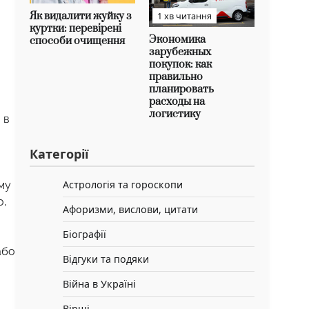
Як видалити жуйку з
1 хв читання
куртки: перевірені
Экономика
способи очищення
зарубежных
покупок: как
правильно
планировать
расходы на
логистику
 в
Категорії
Астрологія та гороскопи
ому
о,
Афоризми, вислови, цитати
Біографії
або
Відгуки та подяки
Війна в Україні
Вірші