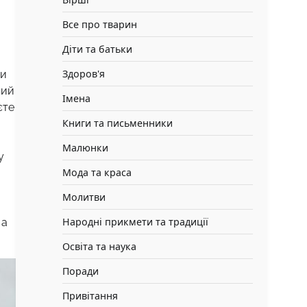
Все про тварин
Діти та батьки
Здоров'я
ми
ний
Імена
єте
Книги та письменники
Малюнки
у
Мода та краса
Молитви
Народні прикмети та традиції
 а
Освіта та наука
Поради
Привітання