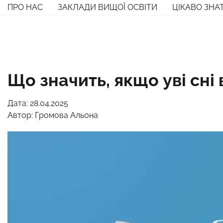
Перейти
ПРО НАС
ЗАКЛАДИ ВИЩОЇ ОСВІТИ
ЦІКАВО ЗНА
до
вмісту
Що значить, якщо уві сні
Дата: 28.04.2025
Автор:
Громова Альона