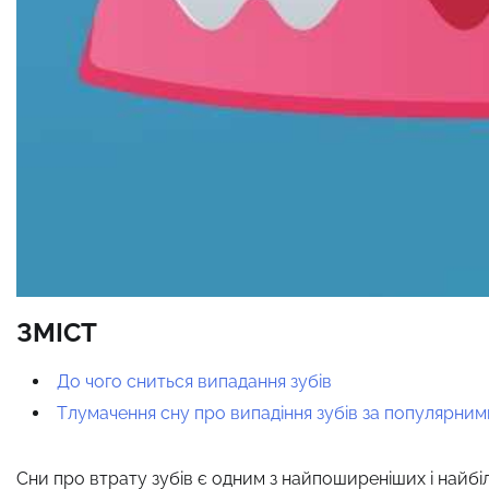
ЗМІСТ
До чого сниться випадання зубів
Тлумачення сну про випадіння зубів за популярни
Сни про втрату зубів є одним з найпоширеніших і найбі