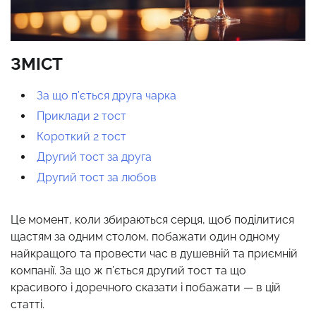
ЗМІСТ
За що п’ється друга чарка
Приклади 2 тост
Короткий 2 тост
Другий тост за друга
Другий тост за любов
Це момент, коли збираються серця, щоб поділитися
щастям за одним столом, побажати один одному
найкращого та провести час в душевній та приємній
компанії. За що ж п’ється другий тост та що
красивого і доречного сказати і побажати — в цій
статті.