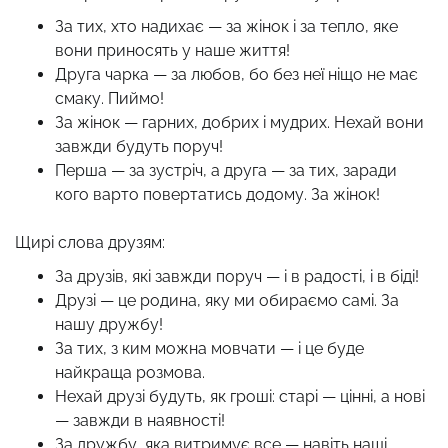
За тих, хто надихає — за жінок і за тепло, яке
вони приносять у наше життя!
Друга чарка — за любов, бо без неї ніщо не має
смаку. Пиймо!
За жінок — гарних, добрих і мудрих. Нехай вони
завжди будуть поруч!
Перша — за зустріч, а друга — за тих, заради
кого варто повертатись додому. За жінок!
Щирі слова друзям:
За друзів, які завжди поруч — і в радості, і в біді!
Друзі — це родина, яку ми обираємо самі. За
нашу дружбу!
За тих, з ким можна мовчати — і це буде
найкраща розмова.
Нехай друзі будуть, як гроші: старі — цінні, а нові
— завжди в наявності!
За дружбу, яка витримує все — навіть наші