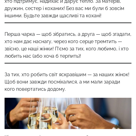
хто підтримує, надихає й дарує тепло. За матерів,
дружин, сестер і коханих! Без вас ми були б зовсім
іншими. Будьте завжди щасливі та кохані!
Перша чарка — щоб зібратись, а друга — щоб згадати,
хто нам дає наснагу, через кого серце тремтить —
звісно, це наші жінки! П’ємо за тих, кого любимо, і хто
любить нас (або хоча б терпить)!
За тих, хто робить світ яскравішим — за наших жінок!
Щоб вони завжди посміхалися, а ми мали заради
кого повертатись додому.