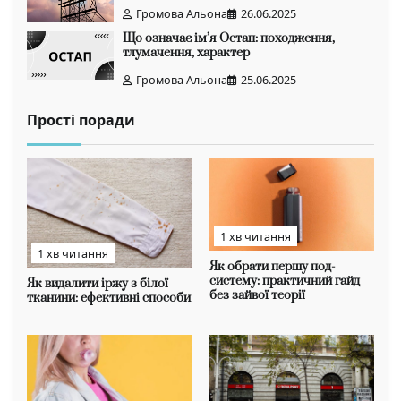
Громова Альона
26.06.2025
Що означає ім’я Остап: походження,
тлумачення, характер
Громова Альона
25.06.2025
Прості поради
1 хв читання
1 хв читання
Як обрати першу под-
систему: практичний гайд
Як видалити іржу з білої
без зайвої теорії
тканини: ефективні способи