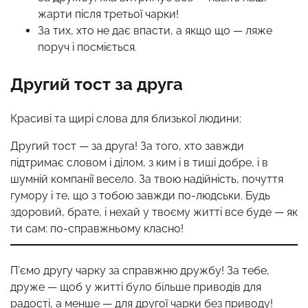
жарти після третьої чарки!
За тих, хто не дає впасти, а якщо що — ляже
поруч і посміється.
Другий тост за друга
Красиві та щирі слова для близької людини:
Другий тост — за друга! За того, хто завжди
підтримає словом і ділом, з ким і в тиші добре, і в
шумній компанії весело. За твою надійність, почуття
гумору і те, що з тобою завжди по-людськи. Будь
здоровий, брате, і нехай у твоєму житті все буде — як
ти сам: по-справжньому класно!
П’ємо другу чарку за справжню дружбу! За тебе,
друже — щоб у житті було більше приводів для
радості, а менше — для другої чарки без приводу!