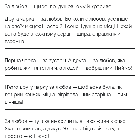
За любов — щиро, по-душевному й красиво:
Друга чарка — за любов. Бо коли є любов, усе інше —
на своїх місцях: і настрій, і сенс, і душа на місці. Нехай
вона буде в кожному серці — щира, справжня й
взаємна!
Перша чарка — за зустріч. А друга — за любов, яка
робить життя теплим, а людей — добрішими. Пиймо!
П’ємо другу чарку за любов — щоб вона була, як
добрий коньяк: міцна, зігрівала і чим старіша — тим
цінніша!
За любов — ту, яка не кричить, а тихо живе в очах.
Яка не вимагає, а дякує. Яка не обіцяє вічність, а
просто — є. П’ємо!