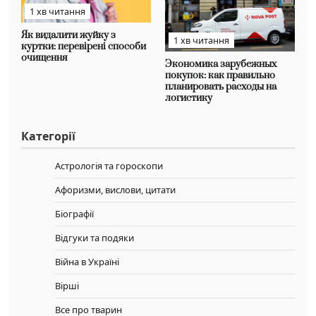
1 хв читання
Як видалити жуйку з
1 хв читання
куртки: перевірені способи
очищення
Экономика зарубежных
покупок: как правильно
планировать расходы на
логистику
Категорії
Астрологія та гороскопи
Афоризми, вислови, цитати
Біографії
Відгуки та подяки
Війна в Україні
Вірші
Все про тварин