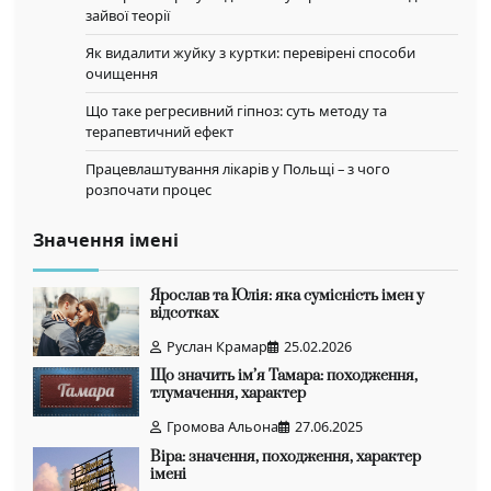
зайвої теорії
Як видалити жуйку з куртки: перевірені способи
очищення
Що таке регресивний гіпноз: суть методу та
терапевтичний ефект
Працевлаштування лікарів у Польщі – з чого
розпочати процес
Значення імені
Ярослав та Юлія: яка сумісність імен у
відсотках
Руслан Крамар
25.02.2026
Що значить ім’я Тамара: походження,
тлумачення, характер
Громова Альона
27.06.2025
Віра: значення, походження, характер
імені