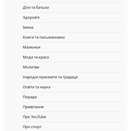
Діти та батьки
Здоров'я
Імена
Книги та письменники
Малюнки
Мода та краса
Молитви
Народні прикмети та традиції
Освіта та наука
Поради
Привітання
Про YouTube
Про спорт