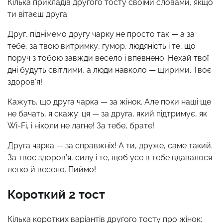
Кілька прикладів другого тосту своїми словами, якщо
ти вітаєш друга:
Друг, піднімемо другу чарку не просто так — а за
тебе, за твою витримку, гумор, людяність і те, що
поруч з тобою завжди весело і впевнено. Нехай твої
дні будуть світлими, а люди навколо — щирими. Твоє
здоров’я!
Кажуть, що друга чарка — за жінок. Але поки наші ще
не бачать, я скажу: ця — за друга, який підтримує, як
Wi-Fi, і ніколи не лагне! За тебе, брате!
Друга чарка — за справжніх! А ти, друже, саме такий.
За твоє здоров’я, силу і те, щоб усе в тебе вдавалося
легко й весело. Пиймо!
Короткий 2 тост
Кілька коротких варіантів другого тосту про жінок: