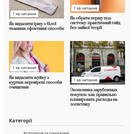
1 хв читання
1 хв читання
Як обрати першу под-
систему: практичний гайд
Як видалити іржу з білої
без зайвої теорії
тканини: ефективні способи
1 хв читання
Як видалити жуйку з
1 хв читання
куртки: перевірені способи
очищення
Экономика зарубежных
покупок: как правильно
планировать расходы на
логистику
Категорії
Астрологія та гороскопи