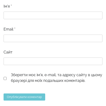
Ім'я
*
Email
*
Сайт
Зберегти моє ім'я, e-mail, та адресу сайту в цьому
браузері для моїх подальших коментарів.