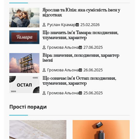
Ярослав та Юлія: яка сумісність імен у
відсотках
Руслан Крамар
25.02.2026
Що значить ім’я Тамара: походження,
тлумачення, характер
Громова Альона
27.06.2025
Віра: значення, походження, характер
імені
Громова Альона
26.06.2025
Що означає ім’я Остап: походження,
тлумачення, характер
Громова Альона
25.06.2025
Прості поради