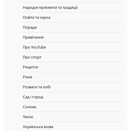
Народні прикмети та традиції
Освіта та наука
Поради
Привітання
Про YouTube
Про спорт
Рецепти
Різне
Розваги та хобі
Сад і город
Сонник
Техно
Українська мова