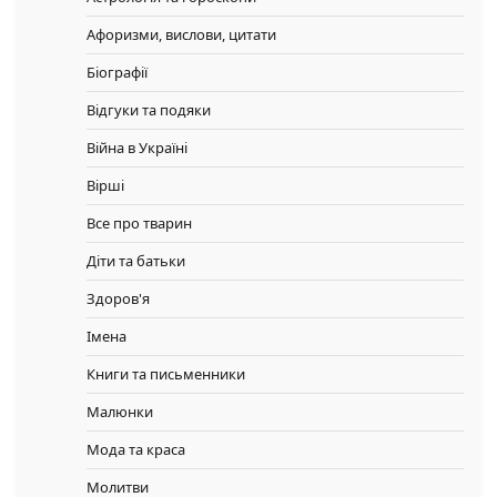
Афоризми, вислови, цитати
Біографії
Відгуки та подяки
Війна в Україні
Вірші
Все про тварин
Діти та батьки
Здоров'я
Імена
Книги та письменники
Малюнки
Мода та краса
Молитви