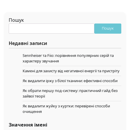
Пошук
Пошук
Недавні записи
Sennheiser та Fiio: порівняння популярних серій та
характеру звучання
Камені для захисту від негативної енергії та пристріту
Як видалити іржу з білої тканини: ефективні способи
Як обрати першу под-систему: практичний гайд без
зайвої теорії
Як видалити жуйку з куртки: перевірені способи
очищення
Значення імені